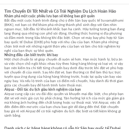
Tìm Chuyến Đi Tốt Nhất và Có Trải Nghiệm Du Lịch Hoàn Hảo
Khám phá một cuộc phiêu lưu bạn sẽ không bao giờ quên
Bắt đầu một cuộc hành trình đáng chú ý đến Sân bay quốc tế Suvarnabhumi
(BKK), nơi bạn có thể khám phá những thành phố xinh đẹp với tầm nhìn
ngoạn mục, bắt đầu từ khoảnh khắc bạn hạ cánh. Hãy tưởng tượng bạn đang
lang thang qua những con phố sôi động, thưởng thức hương vị địa phương
và đắm mình trong bầu không khí đặc biệt. Chọn vé máy bay phù hợp từ Sân
bay quốc tế Dubai (DXB) phù hợp với nhu cầu của bạn. Khám phá những
chân trời mới với những người thân yêu của bạn và làm cho trải nghiệm kỳ
nghỉ của bạn thực sự khó quên.
Những điều cần biết trước khi bay
Một chút chuẩn bị sẽ giúp chuyến đi suôn sẻ hơn. Hạn mức hành lý, bữa ăn
và việc chọn chỗ ngồi khác nhau tùy theo hãng hàng không và loại vé, vì vậy
bạn nên kiểm tra chi tiết từng chuyến bay dưới đây trước khi đặt vé phù hợp
với chuyến đi của mình. Sau khi đặt vé, bạn thường có thể làm thủ tục trực
tuyến qua ứng dụng của hãng hàng không trước, hoặc tại quầy sân bay vào
ngày bay. Và nếu lộ trình của bạn có điểm nối chuyến, hãy dành đủ thời gian
giữa các chuyến bay để hành trình luôn thoải mái.
Airpaz - Đối tác du lịch giàu kinh nghiệm của bạn
Airpaz cung cấp các ưu đãi độc quyền và khuyến mại đặc biệt, cho phép bạn
đặt vé với mức giá cực kỳ phải chăng. Tận hưởng lợi ích của mức giá giảm giá
mà không ảnh hưởng đến chất lượng hoặc sự thoải mái. Với Airpaz, việc đi
đến điểm đến mơ ước của bạn chưa bao giờ dễ dàng đến thế. Đặt chuyến
bay giá rẻ với Airpaz để có trải nghiệm du lịch đặc biệt và tiết kiệm không gì
sánh bằng.
Danh sách các hãng hàng không có sẵn từ Sân bay quốc tế Dubai