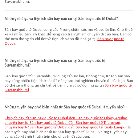
Suvarnabhumi.
Những nhà ga và tiện ích sân bay nào có tại Sân bay quốc tế Dubai?
Sân bay quốc tế Dubai cung cấp Phòng chăm sóc mẹ và bé, Xe lăn, Cho thuê
xe và nhiều tiện ích khác để nâng cao trải nghiệm chuyến đi của bạn. Bạn có
thể xem thông tin chi tiết về tiện ích và sơ đồ nhà ga tại
Sân bay quốc tế
Dubai
.
Những nhà ga và tiện ích sân bay nào có tại Sân bay quốc tế
Suvarnabhumi?
Sân bay quốc tế Suvarnabhumi cung cấp Xe lăn, Phòng chờ, Khách sạn sân
bay cùng nhiều tiện ích khác để nâng cao trải nghiệm chuyến đi của bạn. Bạn
có thể xem thông tin chi tiết về tiện nghi và sơ đồ nhà ga tại
Sân bay quốc tế
Suvarnabhumi
.
Những tuyến bay phổ biến nhất từ Sân bay quốc tế Dubai là tuyến nào?
chuyến bay từ Sân bay quốc tế Dubai đến Sân bay quốc tế Ninoy Aquino
,
chuyến bay từ Sân bay quốc tế Dubai đến Sân bay quốc tế Tribhuvan
,
chuyến bay từ Sân bay quốc tế Dubai đến Sân bay quốc tế Kuala Lumpur
là
các tuyến bay phổ biến nhất từ Sân bay quốc tế Dubai. Những tuyến này
cung cấp kết nối thuận tiện cho chuyến đi của bạn.