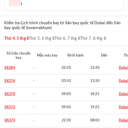
1
Kiểm tra Lịch trình chuyến bay từ Sân bay quốc tế Dubai đến Sân
bay quốc tế Suvarnabhumi
Thứ 4, 5 thg 8
Thứ 5, 6 thg 8
Thứ 6, 7 thg 8
Thứ 7, 8 thg 8
Số hiệu chuyến
Mẫu máy bay
Khởi hành
Đến
Th
bay
EK384
-
02:50
12:30
Duba
EK376
-
03:50
13:30
Duba
EK370
-
09:00
18:25
Duba
EK372
-
09:40
19:25
Duba
EK374
-
22:30
08:00
Duba