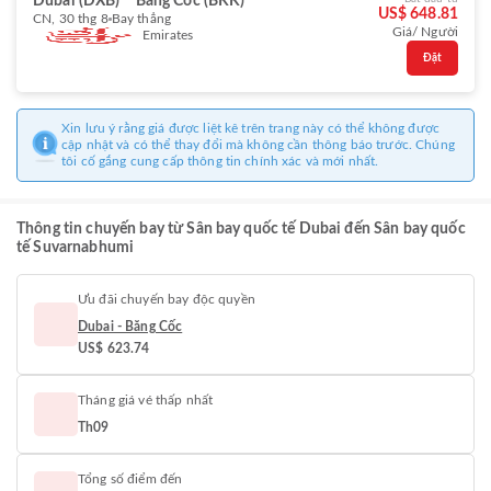
Dubai (DXB)
Băng Cốc (BKK)
US$ 648.81
CN, 30 thg 8
Bay thẳng
Giá/ Người
Emirates
Đặt
Xin lưu ý rằng giá được liệt kê trên trang này có thể không được
cập nhật và có thể thay đổi mà không cần thông báo trước. Chúng
tôi cố gắng cung cấp thông tin chính xác và mới nhất.
Thông tin chuyến bay từ Sân bay quốc tế Dubai đến Sân bay quốc
tế Suvarnabhumi
Ưu đãi chuyến bay độc quyền
Dubai - Băng Cốc
US$ 623.74
Tháng giá vé thấp nhất
Th09
Tổng số điểm đến