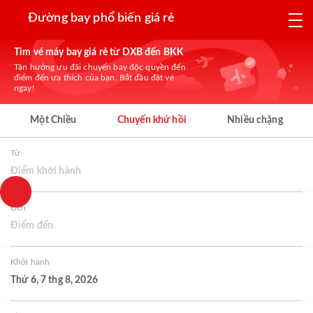
Đường bay phổ biến giá rẻ
Tìm vé máy bay giá rẻ từ DXB đến BKK
Tận hưởng ưu đãi chuyến bay độc quyền đến
điểm đến ưa thích của bạn. Bắt đầu đặt vé
ngay!
Một Chiều
Chuyến khứ hồi
Nhiều chặng
Từ
Điểm khởi hành
Đến
Điểm đến
Khởi hành
Thứ 6, 7 thg 8, 2026