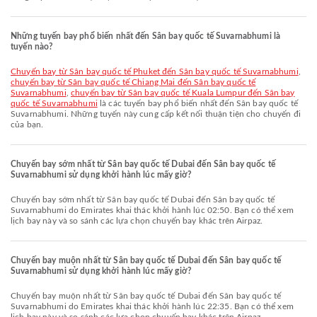
Những tuyến bay phổ biến nhất đến Sân bay quốc tế Suvarnabhumi là
tuyến nào?
chuyến bay từ Sân bay quốc tế Phuket đến Sân bay quốc tế Suvarnabhumi
,
chuyến bay từ Sân bay quốc tế Chiang Mai đến Sân bay quốc tế
Suvarnabhumi
,
chuyến bay từ Sân bay quốc tế Kuala Lumpur đến Sân bay
quốc tế Suvarnabhumi
là các tuyến bay phổ biến nhất đến Sân bay quốc tế
Suvarnabhumi. Những tuyến này cung cấp kết nối thuận tiện cho chuyến đi
của bạn.
Chuyến bay sớm nhất từ Sân bay quốc tế Dubai đến Sân bay quốc tế
Suvarnabhumi sử dụng khởi hành lúc mấy giờ?
Chuyến bay sớm nhất từ Sân bay quốc tế Dubai đến Sân bay quốc tế
Suvarnabhumi do Emirates khai thác khởi hành lúc 02:50. Bạn có thể xem
lịch bay này và so sánh các lựa chọn chuyến bay khác trên Airpaz.
Chuyến bay muộn nhất từ Sân bay quốc tế Dubai đến Sân bay quốc tế
Suvarnabhumi sử dụng khởi hành lúc mấy giờ?
Chuyến bay muộn nhất từ Sân bay quốc tế Dubai đến Sân bay quốc tế
Suvarnabhumi do Emirates khai thác khởi hành lúc 22:35. Bạn có thể xem