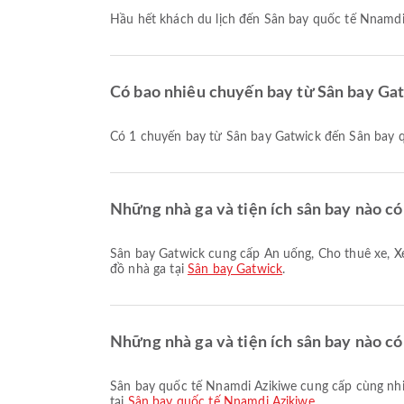
Hầu hết khách du lịch đến Sân bay quốc tế Nnamd
Có bao nhiêu chuyến bay từ Sân bay Ga
Có 1 chuyến bay từ Sân bay Gatwick đến Sân bay 
Những nhà ga và tiện ích sân bay nào có
Sân bay Gatwick cung cấp Ăn uống, Cho thuê xe, Xe lửa và nhiều tiện ích khác để nâng cao trải nghiệm chuyến đi của bạn. Bạn có thể xem thông tin chi tiết về tiện ích và sơ
đồ nhà ga tại
Sân bay Gatwick
.
Những nhà ga và tiện ích sân bay nào c
Sân bay quốc tế Nnamdi Azikiwe cung cấp cùng nhiều tiện ích khác để nâng cao trải nghiệm chuyến đi của bạn. Bạn có thể xem thông tin chi tiết về tiện nghi và sơ đồ nhà ga
tại
Sân bay quốc tế Nnamdi Azikiwe
.