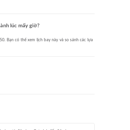
ành lúc mấy giờ?