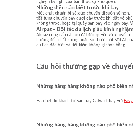
nghiệm kỳ nghỉ của bạn thực sự khó quên.
Những điều cần biết trước khi bay
Một chút chuẩn bị sẽ giúp chuyến đi suôn sẻ hơn. H
tiết từng chuyến bay dưới đây trước khi đặt vé ph
không trước, hoặc tại quầy sân bay vào ngày bay. V
Airpaz - Đối tác du lịch giàu kinh nghiệ
Airpaz cung cấp các ưu đãi độc quyền và khuyến mạ
hưởng đến chất lượng hoặc sự thoải mái. Với Airpaz
du lịch đặc biệt và tiết kiệm không gì sánh bằng.
Câu hỏi thường gặp về chuyế
Những hãng hàng không nào phổ biến nh
Hầu hết du khách từ Sân bay Gatwick bay với
Easy
Những hãng hàng không nào phổ biến nh