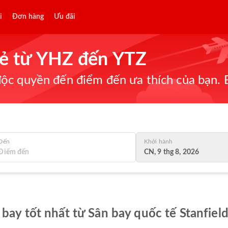
i
Đơn hàng
Ưu đãi
rẻ từ YHZ đến YTZ
ộc quyền đến điểm đến ưa thích của bạn. B
Đến
Khởi hành
CN, 9 thg 8, 2026
bay tốt nhất từ Sân bay quốc tế Stanfield