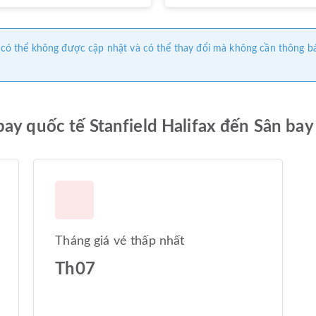
này có thể không được cập nhật và có thể thay đổi mà không cần thông b
ay quốc tế Stanfield Halifax đến Sân bay 
Tháng giá vé thấp nhất
Th07