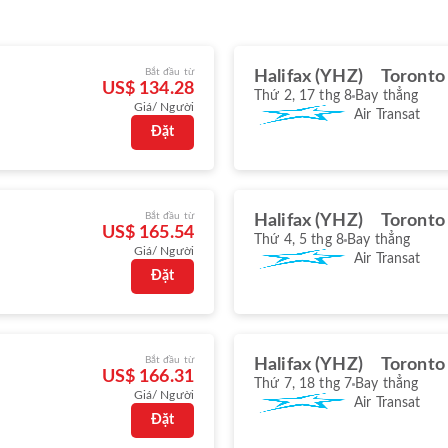
Bắt đầu từ
Halifax (YHZ)
Toronto
US$ 134.28
Thứ 2, 17 thg 8
Bay thẳng
Giá/ Người
Air Transat
Đặt
Bắt đầu từ
Halifax (YHZ)
Toronto
US$ 165.54
Thứ 4, 5 thg 8
Bay thẳng
Giá/ Người
Air Transat
Đặt
Bắt đầu từ
Halifax (YHZ)
Toronto
US$ 166.31
Thứ 7, 18 thg 7
Bay thẳng
Giá/ Người
Air Transat
Đặt