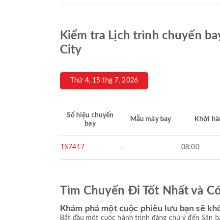
Kiểm tra Lịch trình chuyến ba
City
Thứ 4, 15 thg 7, 2026
Số hiệu chuyến
Mẫu máy bay
Khởi hà
bay
TS7417
-
08:00
Tìm Chuyến Đi Tốt Nhất và C
Khám phá một cuộc phiêu lưu bạn sẽ kh
Bắt đầu một cuộc hành trình đáng chú ý đến Sân ba