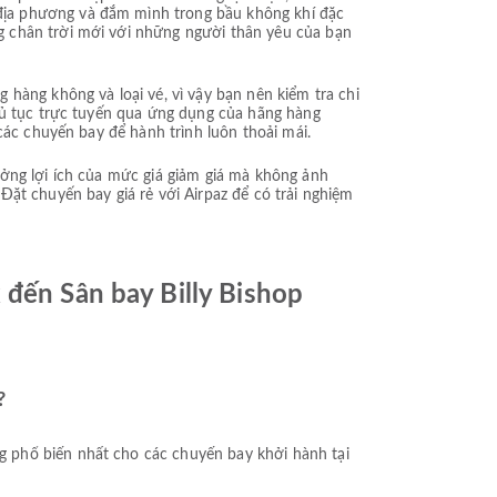
địa phương và đắm mình trong bầu không khí đặc
g chân trời mới với những người thân yêu của bạn
hàng không và loại vé, vì vậy bạn nên kiểm tra chi
thủ tục trực tuyến qua ứng dụng của hãng hàng
các chuyến bay để hành trình luôn thoải mái.
ưởng lợi ích của mức giá giảm giá mà không ảnh
ặt chuyến bay giá rẻ với Airpaz để có trải nghiệm
 đến Sân bay Billy Bishop
?
 phổ biến nhất cho các chuyến bay khởi hành tại