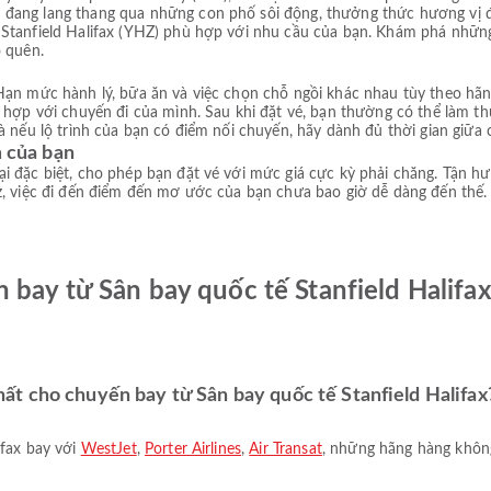
 đang lang thang qua những con phố sôi động, thưởng thức hương vị 
 Stanfield Halifax (YHZ) phù hợp với nhu cầu của bạn. Khám phá nhữn
ó quên.
ạn mức hành lý, bữa ăn và việc chọn chỗ ngồi khác nhau tùy theo hãng 
ù hợp với chuyến đi của mình. Sau khi đặt vé, bạn thường có thể làm 
à nếu lộ trình của bạn có điểm nối chuyến, hãy dành đủ thời gian giữa 
m của bạn
i đặc biệt, cho phép bạn đặt vé với mức giá cực kỳ phải chăng. Tận h
, việc đi đến điểm đến mơ ước của bạn chưa bao giờ dễ dàng đến thế. Đ
bay từ Sân bay quốc tế Stanfield Halifax
t cho chuyến bay từ Sân bay quốc tế Stanfield Halifax
ifax bay với
WestJet
,
Porter Airlines
,
Air Transat
, những hãng hàng không