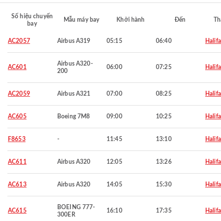
Số hiệu chuyến
Mẫu máy bay
Khởi hành
Đến
Th
bay
AC2057
Airbus A319
05:15
06:40
Halif
Airbus A320-
AC601
06:00
07:25
Halif
200
AC2059
Airbus A321
07:00
08:25
Halif
AC605
Boeing 7M8
09:00
10:25
Halif
F8653
-
11:45
13:10
Halif
AC611
Airbus A320
12:05
13:26
Halif
AC613
Airbus A320
14:05
15:30
Halif
BOEING 777-
AC615
16:10
17:35
Halif
300ER