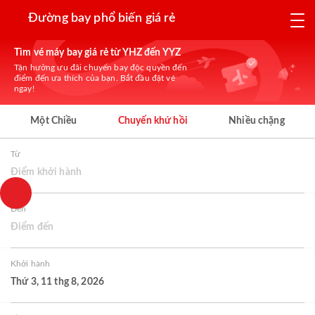
Đường bay phổ biến giá rẻ
Tìm vé máy bay giá rẻ từ YHZ đến YYZ
Tận hưởng ưu đãi chuyến bay độc quyền đến
điểm đến ưa thích của bạn. Bắt đầu đặt vé
ngay!
Một Chiều
Chuyến khứ hồi
Nhiều chặng
Từ
Điểm khởi hành
Đến
Điểm đến
Khởi hành
Thứ 3, 11 thg 8, 2026