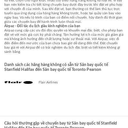
và việc chọn chỗ ngồi khác nhau tùy theo hãng hàng không và loại vé, vì vậy
bạn nên kiểm tra chi tiết từng chuyến bay dưới đây trước khi đặt vé phù hợp
với chuyến đi của mình. Sau khi đặt vé, bạn thường có thể làm thủ tục trực
tuyến qua ứng dụng của hãng hàng không trước, hoặc tại quầy sân bay vào
ngày bay. Và nếu lộ trình của bạn có điểm nối chuyến, hãy dành đủ thời gian
giữa các chuyến bay để hành trình luôn thoải mái.
Airpaz - Đối tác du lịch giàu kinh nghiệm của bạn
Airpaz cung cấp các ưu đãi độc quyền và khuyến mại đặc biệt, cho phép bạn
đặt vé với mức giá cực kỳ phải chăng. Tận hưởng lợi ích của mức giá giảm giá
mà không ảnh hưởng đến chất lượng hoặc sự thoải mái. Với Airpaz, việc đi
đến điểm đến mơ ước của bạn chưa bao giờ dễ dàng đến thế. Đặt chuyến
bay giá rẻ với Airpaz để có trải nghiệm du lịch đặc biệt và tiết kiệm không gì
sánh bằng.
Danh sách các hãng hàng không có sẵn từ Sân bay quốc tế
Stanfield Halifax đến Sân bay quốc tế Toronto Pearson
Flair Airlines
Câu hỏi thường gặp về chuyến bay từ Sân bay quốc tế Stanfield