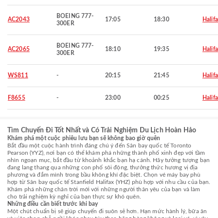
BOEING 777-
AC2043
17:05
18:30
Halif
300ER
BOEING 777-
AC2065
18:10
19:35
Halif
300ER
WS811
-
20:15
21:45
Halif
F8655
-
23:00
00:25
Halif
Tìm Chuyến Đi Tốt Nhất và Có Trải Nghiệm Du Lịch Hoàn Hảo
Khám phá một cuộc phiêu lưu bạn sẽ không bao giờ quên
Bắt đầu một cuộc hành trình đáng chú ý đến Sân bay quốc tế Toronto
Pearson (YYZ), nơi bạn có thể khám phá những thành phố xinh đẹp với tầm
nhìn ngoạn mục, bắt đầu từ khoảnh khắc bạn hạ cánh. Hãy tưởng tượng bạn
đang lang thang qua những con phố sôi động, thưởng thức hương vị địa
phương và đắm mình trong bầu không khí đặc biệt. Chọn vé máy bay phù
hợp từ Sân bay quốc tế Stanfield Halifax (YHZ) phù hợp với nhu cầu của bạn.
Khám phá những chân trời mới với những người thân yêu của bạn và làm
cho trải nghiệm kỳ nghỉ của bạn thực sự khó quên.
Những điều cần biết trước khi bay
Một chút chuẩn bị sẽ giúp chuyến đi suôn sẻ hơn. Hạn mức hành lý, bữa ăn