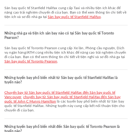
Sân bay quốc tế Stanfield Halifax cung cấp Taxi và nhiều tiện ích khác để
nâng cao trải nghiệm chuyến đi của bạn. Bạn có thể xem thông tin chi tiết về
tiện ích và sơ đồ nhà ga tại
Sân bay quốc tế Stanfield Halifax
.
Những nhà ga và tiện ích sân bay nào có tại Sân bay quốc tế Toronto
Pearson?
Sân bay quốc tế Toronto Pearson cung cấp Xe lăn, Phòng cầu nguyện, Dịch
vụ ngân hàng/ATM cùng nhiều tiện ích khác để nâng cao trải nghiệm chuyến
đi của bạn. Bạn có thể xem thông tin chi tiết về tiện nghi và sơ đồ nhà ga tại
Sân bay quốc tế Toronto Pearson
.
Những tuyến bay phổ biến nhất từ Sân bay quốc tế Stanfield Halifax là
tuyến nào?
chuyến bay từ Sân bay quốc tế Stanfield Halifax đến Sân bay quốc tế
Vancouver
,
chuyến bay từ Sân bay quốc tế Stanfield Halifax đến Sân bay
quốc tế John C Munro Hamilton
là các tuyến bay phổ biến nhất từ Sân bay
quốc tế Stanfield Halifax. Những tuyến này cung cấp kết nối thuận tiện cho
chuyến đi của bạn.
Những tuyến bay phổ biến nhất đến Sân bay quốc tế Toronto Pearson là
tuyến nào?