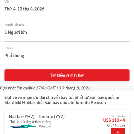
Về
Thứ 4, 12 thg 8, 2026
Hành khách
1 Người lớn
Class
Phổ thông
Tìm kiếm vé máy bay
Cập nhật lần cuối
lúc 17:46 GMT+0 9 tháng 8, 2026
Đặt vé và nhận ưu đãi chuyến bay tốt nhất từ Sân bay quốc tế
Stanfield Halifax đến Sân bay quốc tế Toronto Pearson
Halifax (YHZ)
Toronto (YYZ)
Bắt đầu từ
US$ 110.44
Thứ 2, 10 thg 8
Bay thẳng
Giá/ Người
WestJet
Đặt