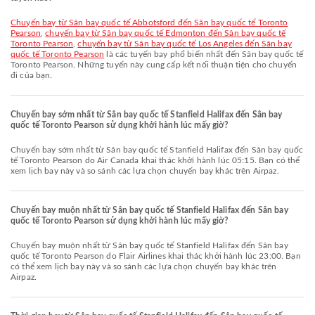
chuyến bay từ Sân bay quốc tế Abbotsford đến Sân bay quốc tế Toronto
Pearson
,
chuyến bay từ Sân bay quốc tế Edmonton đến Sân bay quốc tế
Toronto Pearson
,
chuyến bay từ Sân bay quốc tế Los Angeles đến Sân bay
quốc tế Toronto Pearson
là các tuyến bay phổ biến nhất đến Sân bay quốc tế
Toronto Pearson. Những tuyến này cung cấp kết nối thuận tiện cho chuyến
đi của bạn.
Chuyến bay sớm nhất từ Sân bay quốc tế Stanfield Halifax đến Sân bay
quốc tế Toronto Pearson sử dụng khởi hành lúc mấy giờ?
Chuyến bay sớm nhất từ Sân bay quốc tế Stanfield Halifax đến Sân bay quốc
tế Toronto Pearson do Air Canada khai thác khởi hành lúc 05:15. Bạn có thể
xem lịch bay này và so sánh các lựa chọn chuyến bay khác trên Airpaz.
Chuyến bay muộn nhất từ Sân bay quốc tế Stanfield Halifax đến Sân bay
quốc tế Toronto Pearson sử dụng khởi hành lúc mấy giờ?
Chuyến bay muộn nhất từ Sân bay quốc tế Stanfield Halifax đến Sân bay
quốc tế Toronto Pearson do Flair Airlines khai thác khởi hành lúc 23:00. Bạn
có thể xem lịch bay này và so sánh các lựa chọn chuyến bay khác trên
Airpaz.