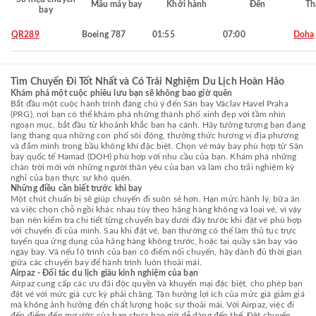
Mẫu máy bay
Khởi hành
Đến
Th
bay
QR289
Boeing 787
01:55
07:00
Doha
Tìm Chuyến Đi Tốt Nhất và Có Trải Nghiệm Du Lịch Hoàn Hảo
Khám phá một cuộc phiêu lưu bạn sẽ không bao giờ quên
Bắt đầu một cuộc hành trình đáng chú ý đến Sân bay Václav Havel Praha
(PRG), nơi bạn có thể khám phá những thành phố xinh đẹp với tầm nhìn
ngoạn mục, bắt đầu từ khoảnh khắc bạn hạ cánh. Hãy tưởng tượng bạn đang
lang thang qua những con phố sôi động, thưởng thức hương vị địa phương
và đắm mình trong bầu không khí đặc biệt. Chọn vé máy bay phù hợp từ Sân
bay quốc tế Hamad (DOH) phù hợp với nhu cầu của bạn. Khám phá những
chân trời mới với những người thân yêu của bạn và làm cho trải nghiệm kỳ
nghỉ của bạn thực sự khó quên.
Những điều cần biết trước khi bay
Một chút chuẩn bị sẽ giúp chuyến đi suôn sẻ hơn. Hạn mức hành lý, bữa ăn
và việc chọn chỗ ngồi khác nhau tùy theo hãng hàng không và loại vé, vì vậy
bạn nên kiểm tra chi tiết từng chuyến bay dưới đây trước khi đặt vé phù hợp
với chuyến đi của mình. Sau khi đặt vé, bạn thường có thể làm thủ tục trực
tuyến qua ứng dụng của hãng hàng không trước, hoặc tại quầy sân bay vào
ngày bay. Và nếu lộ trình của bạn có điểm nối chuyến, hãy dành đủ thời gian
giữa các chuyến bay để hành trình luôn thoải mái.
Airpaz - Đối tác du lịch giàu kinh nghiệm của bạn
Airpaz cung cấp các ưu đãi độc quyền và khuyến mại đặc biệt, cho phép bạn
đặt vé với mức giá cực kỳ phải chăng. Tận hưởng lợi ích của mức giá giảm giá
mà không ảnh hưởng đến chất lượng hoặc sự thoải mái. Với Airpaz, việc đi
đến điểm đến mơ ước của bạn chưa bao giờ dễ dàng đến thế. Đặt chuyến