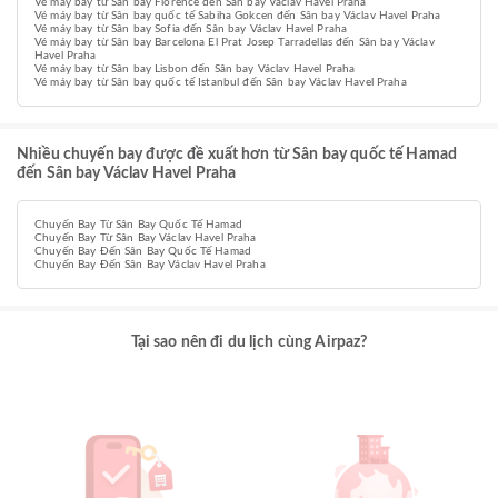
Vé máy bay từ Sân bay Florence đến Sân bay Václav Havel Praha
Vé máy bay từ Sân bay quốc tế Sabiha Gokcen đến Sân bay Václav Havel Praha
Vé máy bay từ Sân bay Sofia đến Sân bay Václav Havel Praha
Vé máy bay từ Sân bay Barcelona El Prat Josep Tarradellas đến Sân bay Václav
Havel Praha
Vé máy bay từ Sân bay Lisbon đến Sân bay Václav Havel Praha
Vé máy bay từ Sân bay quốc tế Istanbul đến Sân bay Václav Havel Praha
Nhiều chuyến bay được đề xuất hơn từ Sân bay quốc tế Hamad
đến Sân bay Václav Havel Praha
Chuyến Bay Từ Sân Bay Quốc Tế Hamad
Chuyến Bay Từ Sân Bay Václav Havel Praha
Chuyến Bay Đến Sân Bay Quốc Tế Hamad
Chuyến Bay Đến Sân Bay Václav Havel Praha
Tại sao nên đi du lịch cùng Airpaz?