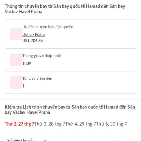
Thông tin chuyến bay từ Sân bay quốc tế Hamad đến Sân bay
Václav Havel Praha
Ưu đãi chuyến bay độc quyền
Doha - Praha
US$ 706.86
Tháng giá vé thấp nhất
Th09
Tổng số điểm đến
1
Kiểm tra Lịch trình chuyến bay từ Sân bay quốc tế Hamad đến Sân
bay Václav Havel Praha
Thứ 2, 27 thg 7
Thứ 3, 28 thg 7
Thứ 4, 29 thg 7
Thứ 5, 30 thg 7
Số hiệu chuyến