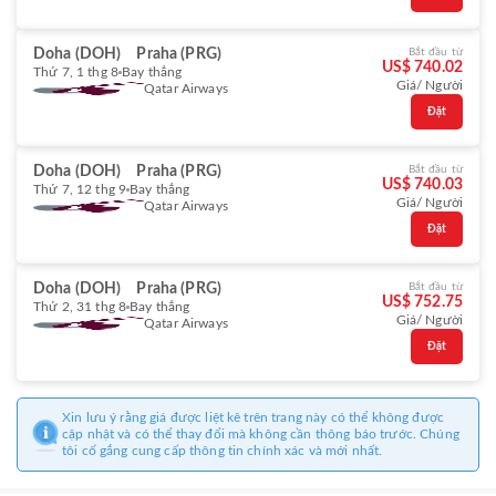
Doha (DOH)
Praha (PRG)
Bắt đầu từ
US$ 740.02
Thứ 7, 1 thg 8
Bay thẳng
Giá/ Người
Qatar Airways
Đặt
Doha (DOH)
Praha (PRG)
Bắt đầu từ
US$ 740.03
Thứ 7, 12 thg 9
Bay thẳng
Giá/ Người
Qatar Airways
Đặt
Doha (DOH)
Praha (PRG)
Bắt đầu từ
US$ 752.75
Thứ 2, 31 thg 8
Bay thẳng
Giá/ Người
Qatar Airways
Đặt
Xin lưu ý rằng giá được liệt kê trên trang này có thể không được
cập nhật và có thể thay đổi mà không cần thông báo trước. Chúng
tôi cố gắng cung cấp thông tin chính xác và mới nhất.