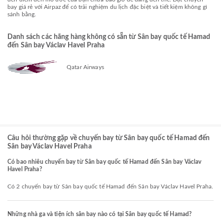
bay giá rẻ với Airpaz để có trải nghiệm du lịch đặc biệt và tiết kiệm không gì
sánh bằng.
Danh sách các hãng hàng không có sẵn từ Sân bay quốc tế Hamad
đến Sân bay Václav Havel Praha
Qatar Airways
Câu hỏi thường gặp về chuyến bay từ Sân bay quốc tế Hamad đến
Sân bay Václav Havel Praha
Có bao nhiêu chuyến bay từ Sân bay quốc tế Hamad đến Sân bay Václav
Havel Praha?
Có 2 chuyến bay từ Sân bay quốc tế Hamad đến Sân bay Václav Havel Praha.
Những nhà ga và tiện ích sân bay nào có tại Sân bay quốc tế Hamad?