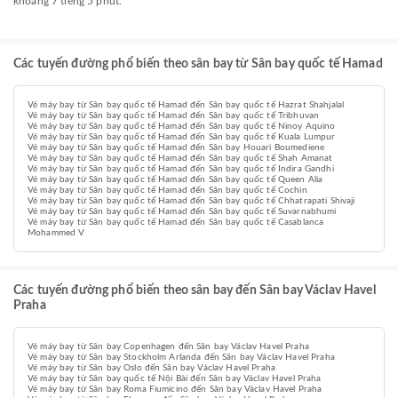
khoảng 7 tiếng 5 phút.
Các tuyến đường phổ biến theo sân bay từ Sân bay quốc tế Hamad
Vé máy bay từ Sân bay quốc tế Hamad đến Sân bay quốc tế Hazrat Shahjalal
Vé máy bay từ Sân bay quốc tế Hamad đến Sân bay quốc tế Tribhuvan
Vé máy bay từ Sân bay quốc tế Hamad đến Sân bay quốc tế Ninoy Aquino
Vé máy bay từ Sân bay quốc tế Hamad đến Sân bay quốc tế Kuala Lumpur
Vé máy bay từ Sân bay quốc tế Hamad đến Sân bay Houari Boumediene
Vé máy bay từ Sân bay quốc tế Hamad đến Sân bay quốc tế Shah Amanat
Vé máy bay từ Sân bay quốc tế Hamad đến Sân bay quốc tế Indira Gandhi
Vé máy bay từ Sân bay quốc tế Hamad đến Sân bay quốc tế Queen Alia
Vé máy bay từ Sân bay quốc tế Hamad đến Sân bay quốc tế Cochin
Vé máy bay từ Sân bay quốc tế Hamad đến Sân bay quốc tế Chhatrapati Shivaji
Vé máy bay từ Sân bay quốc tế Hamad đến Sân bay quốc tế Suvarnabhumi
Vé máy bay từ Sân bay quốc tế Hamad đến Sân bay quốc tế Casablanca
Mohammed V
Các tuyến đường phổ biến theo sân bay đến Sân bay Václav Havel
Praha
Vé máy bay từ Sân bay Copenhagen đến Sân bay Václav Havel Praha
Vé máy bay từ Sân bay Stockholm Arlanda đến Sân bay Václav Havel Praha
Vé máy bay từ Sân bay Oslo đến Sân bay Václav Havel Praha
Vé máy bay từ Sân bay quốc tế Nội Bài đến Sân bay Václav Havel Praha
Vé máy bay từ Sân bay Roma Fiumicino đến Sân bay Václav Havel Praha