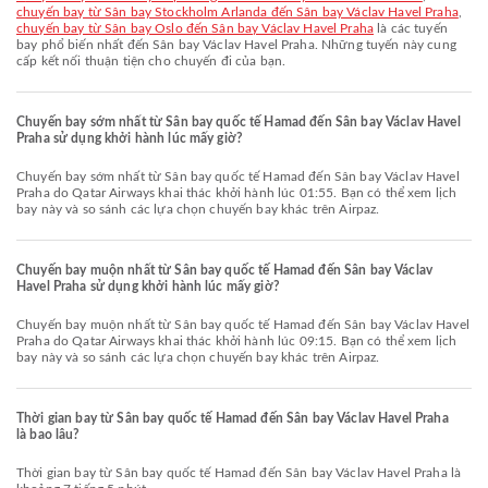
chuyến bay từ Sân bay Stockholm Arlanda đến Sân bay Václav Havel Praha
,
chuyến bay từ Sân bay Oslo đến Sân bay Václav Havel Praha
là các tuyến
bay phổ biến nhất đến Sân bay Václav Havel Praha. Những tuyến này cung
cấp kết nối thuận tiện cho chuyến đi của bạn.
Chuyến bay sớm nhất từ Sân bay quốc tế Hamad đến Sân bay Václav Havel
Praha sử dụng khởi hành lúc mấy giờ?
Chuyến bay sớm nhất từ Sân bay quốc tế Hamad đến Sân bay Václav Havel
Praha do Qatar Airways khai thác khởi hành lúc 01:55. Bạn có thể xem lịch
bay này và so sánh các lựa chọn chuyến bay khác trên Airpaz.
Chuyến bay muộn nhất từ Sân bay quốc tế Hamad đến Sân bay Václav
Havel Praha sử dụng khởi hành lúc mấy giờ?
Chuyến bay muộn nhất từ Sân bay quốc tế Hamad đến Sân bay Václav Havel
Praha do Qatar Airways khai thác khởi hành lúc 09:15. Bạn có thể xem lịch
bay này và so sánh các lựa chọn chuyến bay khác trên Airpaz.
Thời gian bay từ Sân bay quốc tế Hamad đến Sân bay Václav Havel Praha
là bao lâu?
Thời gian bay từ Sân bay quốc tế Hamad đến Sân bay Václav Havel Praha là