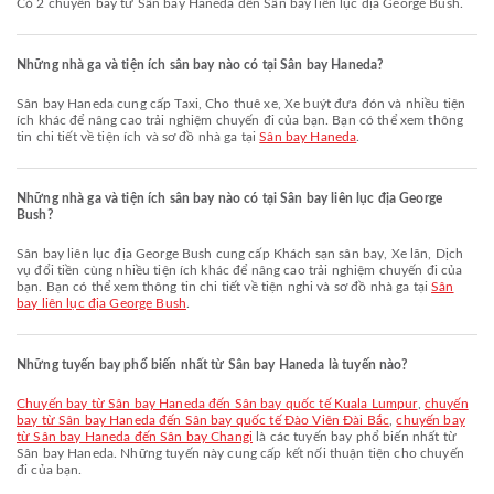
Có 2 chuyến bay từ Sân bay Haneda đến Sân bay liên lục địa George Bush.
Những nhà ga và tiện ích sân bay nào có tại Sân bay Haneda?
Sân bay Haneda cung cấp Taxi, Cho thuê xe, Xe buýt đưa đón và nhiều tiện
ích khác để nâng cao trải nghiệm chuyến đi của bạn. Bạn có thể xem thông
tin chi tiết về tiện ích và sơ đồ nhà ga tại
Sân bay Haneda
.
Những nhà ga và tiện ích sân bay nào có tại Sân bay liên lục địa George
Bush?
Sân bay liên lục địa George Bush cung cấp Khách sạn sân bay, Xe lăn, Dịch
vụ đổi tiền cùng nhiều tiện ích khác để nâng cao trải nghiệm chuyến đi của
bạn. Bạn có thể xem thông tin chi tiết về tiện nghi và sơ đồ nhà ga tại
Sân
bay liên lục địa George Bush
.
Những tuyến bay phổ biến nhất từ Sân bay Haneda là tuyến nào?
chuyến bay từ Sân bay Haneda đến Sân bay quốc tế Kuala Lumpur
,
chuyến
bay từ Sân bay Haneda đến Sân bay quốc tế Đào Viên Đài Bắc
,
chuyến bay
từ Sân bay Haneda đến Sân bay Changi
là các tuyến bay phổ biến nhất từ
Sân bay Haneda. Những tuyến này cung cấp kết nối thuận tiện cho chuyến
đi của bạn.