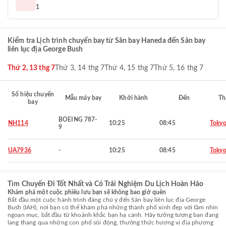
1
Kiểm tra Lịch trình chuyến bay từ Sân bay Haneda đến Sân bay
liên lục địa George Bush
Thứ 2, 13 thg 7
Thứ 3, 14 thg 7
Thứ 4, 15 thg 7
Thứ 5, 16 thg 7
Số hiệu chuyến
Mẫu máy bay
Khởi hành
Đến
Th
bay
BOEING 787-
NH114
10:25
08:45
Toky
9
UA7936
-
10:25
08:45
Toky
Tìm Chuyến Đi Tốt Nhất và Có Trải Nghiệm Du Lịch Hoàn Hảo
Khám phá một cuộc phiêu lưu bạn sẽ không bao giờ quên
Bắt đầu một cuộc hành trình đáng chú ý đến Sân bay liên lục địa George
Bush (IAH), nơi bạn có thể khám phá những thành phố xinh đẹp với tầm nhìn
ngoạn mục, bắt đầu từ khoảnh khắc bạn hạ cánh. Hãy tưởng tượng bạn đang
lang thang qua những con phố sôi động, thưởng thức hương vị địa phương