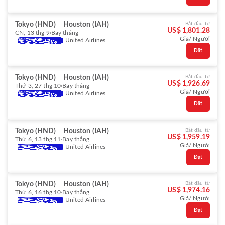
Tokyo (HND)
Houston (IAH)
Bắt đầu từ
US$ 1,801.28
CN, 13 thg 9
Bay thẳng
Giá/ Người
United Airlines
Đặt
Tokyo (HND)
Houston (IAH)
Bắt đầu từ
US$ 1,926.69
Thứ 3, 27 thg 10
Bay thẳng
Giá/ Người
United Airlines
Đặt
Tokyo (HND)
Houston (IAH)
Bắt đầu từ
US$ 1,959.19
Thứ 6, 13 thg 11
Bay thẳng
Giá/ Người
United Airlines
Đặt
Tokyo (HND)
Houston (IAH)
Bắt đầu từ
US$ 1,974.16
Thứ 6, 16 thg 10
Bay thẳng
Giá/ Người
United Airlines
Đặt