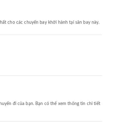
hất cho các chuyến bay khởi hành tại sân bay này.