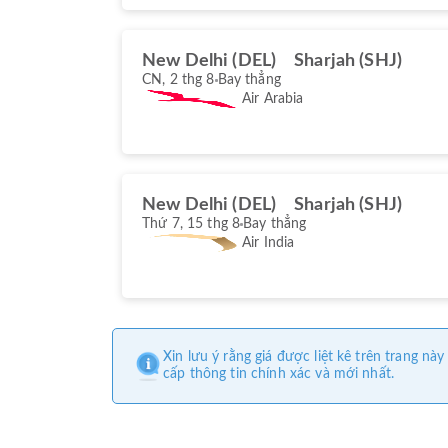
New Delhi (DEL)
Sharjah (SHJ)
CN, 2 thg 8
Bay thẳng
Air Arabia
New Delhi (DEL)
Sharjah (SHJ)
Thứ 7, 15 thg 8
Bay thẳng
Air India
Xin lưu ý rằng giá được liệt kê trên trang 
cấp thông tin chính xác và mới nhất.