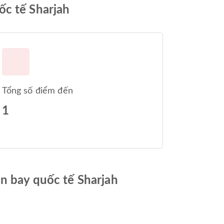
ốc tế Sharjah
Tổng số điểm đến
1
ân bay quốc tế Sharjah