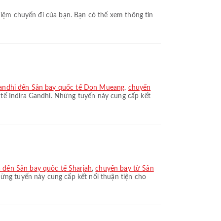
Gandhi đến Sân bay quốc tế Don Mueang
,
chuyến
 tế Indira Gandhi. Những tuyến này cung cấp kết
 đến Sân bay quốc tế Sharjah
,
chuyến bay từ Sân
ững tuyến này cung cấp kết nối thuận tiện cho