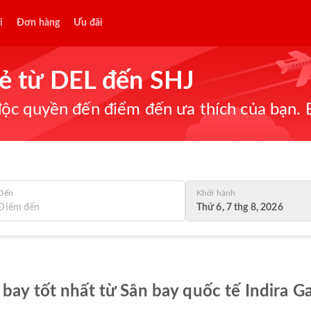
i
Đơn hàng
Ưu đãi
rẻ từ DEL đến SHJ
ộc quyền đến điểm đến ưa thích của bạn. B
Đến
Khởi hành
Thứ 6, 7 thg 8, 2026
bay tốt nhất từ Sân bay quốc tế Indira G