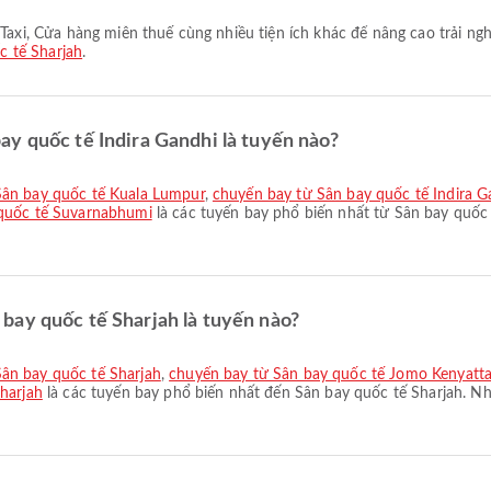
c tế Sharjah
.
y quốc tế Indira Gandhi là tuyến nào?
 Sân bay quốc tế Kuala Lumpur
,
chuyến bay từ Sân bay quốc tế Indira 
 quốc tế Suvarnabhumi
là các tuyến bay phổ biến nhất từ Sân bay quốc
bay quốc tế Sharjah là tuyến nào?
Sân bay quốc tế Sharjah
,
chuyến bay từ Sân bay quốc tế Jomo Kenyatta
harjah
là các tuyến bay phổ biến nhất đến Sân bay quốc tế Sharjah. Nh