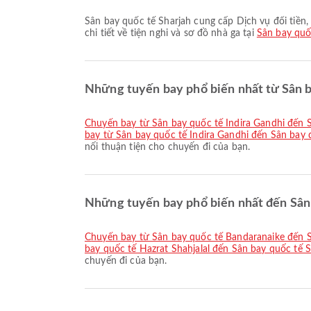
Sân bay quốc tế Sharjah cung cấp Dịch vụ đổi tiền, Taxi, Cửa hàng miễn thuế cùng nhiều tiện ích khác để nâng cao trải nghiệm chuyến đi của bạn. Bạn có thể xem thông tin
chi tiết về tiện nghi và sơ đồ nhà ga tại
Sân bay quố
Những tuyến bay phổ biến nhất từ Sân ba
chuyến bay từ Sân bay quốc tế Indira Gandhi đến
bay từ Sân bay quốc tế Indira Gandhi đến Sân bay
nối thuận tiện cho chuyến đi của bạn.
Những tuyến bay phổ biến nhất đến Sân 
chuyến bay từ Sân bay quốc tế Bandaranaike đến 
bay quốc tế Hazrat Shahjalal đến Sân bay quốc tế S
chuyến đi của bạn.