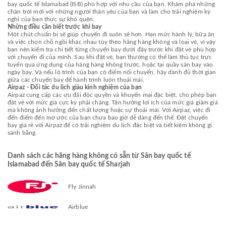
bay quốc tế Islamabad (ISB) phù hợp với nhu cầu của bạn. Khám phá những
chân trời mới với những người thân yêu của bạn và làm cho trải nghiệm kỳ
nghỉ của bạn thực sự khó quên.
Những điều cần biết trước khi bay
Một chút chuẩn bị sẽ giúp chuyến đi suôn sẻ hơn. Hạn mức hành lý, bữa ăn
và việc chọn chỗ ngồi khác nhau tùy theo hãng hàng không và loại vé, vì vậy
bạn nên kiểm tra chi tiết từng chuyến bay dưới đây trước khi đặt vé phù hợp
với chuyến đi của mình. Sau khi đặt vé, bạn thường có thể làm thủ tục trực
tuyến qua ứng dụng của hãng hàng không trước, hoặc tại quầy sân bay vào
ngày bay. Và nếu lộ trình của bạn có điểm nối chuyến, hãy dành đủ thời gian
giữa các chuyến bay để hành trình luôn thoải mái.
Airpaz - Đối tác du lịch giàu kinh nghiệm của bạn
Airpaz cung cấp các ưu đãi độc quyền và khuyến mại đặc biệt, cho phép bạn
đặt vé với mức giá cực kỳ phải chăng. Tận hưởng lợi ích của mức giá giảm giá
mà không ảnh hưởng đến chất lượng hoặc sự thoải mái. Với Airpaz, việc đi
đến điểm đến mơ ước của bạn chưa bao giờ dễ dàng đến thế. Đặt chuyến
bay giá rẻ với Airpaz để có trải nghiệm du lịch đặc biệt và tiết kiệm không gì
sánh bằng.
Danh sách các hãng hàng không có sẵn từ Sân bay quốc tế
Islamabad đến Sân bay quốc tế Sharjah
Fly Jinnah
Airblue