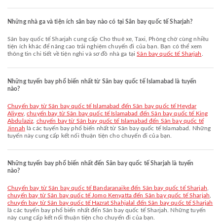
Những nhà ga và tiện ích sân bay nào có tại Sân bay quốc tế Sharjah?
Sân bay quốc tế Sharjah cung cấp Cho thuê xe, Taxi, Phòng chờ cùng nhiều
tiện ích khác để nâng cao trải nghiệm chuyến đi của bạn. Bạn có thể xem
thông tin chi tiết về tiện nghi và sơ đồ nhà ga tại
Sân bay quốc tế Sharjah
.
Những tuyến bay phổ biến nhất từ Sân bay quốc tế Islamabad là tuyến
nào?
chuyến bay từ Sân bay quốc tế Islamabad đến Sân bay quốc tế Heydar
Aliyev
,
chuyến bay từ Sân bay quốc tế Islamabad đến Sân bay quốc tế King
Abdulaziz
,
chuyến bay từ Sân bay quốc tế Islamabad đến Sân bay quốc tế
Jinnah
là các tuyến bay phổ biến nhất từ Sân bay quốc tế Islamabad. Những
tuyến này cung cấp kết nối thuận tiện cho chuyến đi của bạn.
Những tuyến bay phổ biến nhất đến Sân bay quốc tế Sharjah là tuyến
nào?
chuyến bay từ Sân bay quốc tế Bandaranaike đến Sân bay quốc tế Sharjah
,
chuyến bay từ Sân bay quốc tế Jomo Kenyatta đến Sân bay quốc tế Sharjah
,
chuyến bay từ Sân bay quốc tế Hazrat Shahjalal đến Sân bay quốc tế Sharjah
là các tuyến bay phổ biến nhất đến Sân bay quốc tế Sharjah. Những tuyến
này cung cấp kết nối thuận tiện cho chuyến đi của bạn.