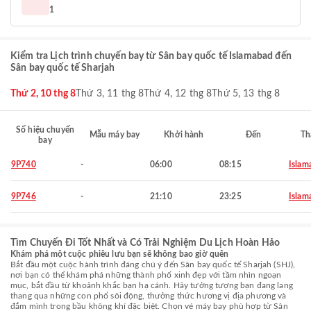
1
Kiểm tra Lịch trình chuyến bay từ Sân bay quốc tế Islamabad đến
Sân bay quốc tế Sharjah
Thứ 2, 10 thg 8
Thứ 3, 11 thg 8
Thứ 4, 12 thg 8
Thứ 5, 13 thg 8
Số hiệu chuyến
Mẫu máy bay
Khởi hành
Đến
Th
bay
9P740
-
06:00
08:15
Islam
9P746
-
21:10
23:25
Islam
Tìm Chuyến Đi Tốt Nhất và Có Trải Nghiệm Du Lịch Hoàn Hảo
Khám phá một cuộc phiêu lưu bạn sẽ không bao giờ quên
Bắt đầu một cuộc hành trình đáng chú ý đến Sân bay quốc tế Sharjah (SHJ),
nơi bạn có thể khám phá những thành phố xinh đẹp với tầm nhìn ngoạn
mục, bắt đầu từ khoảnh khắc bạn hạ cánh. Hãy tưởng tượng bạn đang lang
thang qua những con phố sôi động, thưởng thức hương vị địa phương và
đắm mình trong bầu không khí đặc biệt. Chọn vé máy bay phù hợp từ Sân