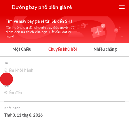
Đường bay phổ biến giá rẻ
Tìm vé máy bay giá rẻ từ ISB đến SHJ
Tận hưởng ưu đãi chuyến bay độc quyền đến
điểm đến ưa thích của bạn. Bắt đầu đặt vé
ngay!
Một Chiều
Chuyến khứ hồi
Nhiều chặng
Từ
Điểm khởi hành
Đến
Điểm đến
Khởi hành
Thứ 3, 11 thg 8, 2026