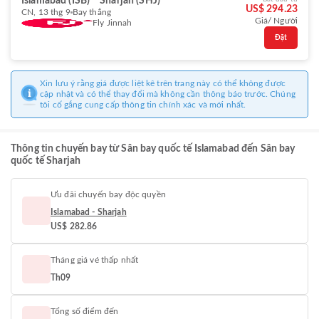
Islamabad (ISB)
Sharjah (SHJ)
US$ 294.23
CN, 13 thg 9
Bay thẳng
Giá/ Người
Fly Jinnah
Đặt
Xin lưu ý rằng giá được liệt kê trên trang này có thể không được
cập nhật và có thể thay đổi mà không cần thông báo trước. Chúng
tôi cố gắng cung cấp thông tin chính xác và mới nhất.
Thông tin chuyến bay từ Sân bay quốc tế Islamabad đến Sân bay
quốc tế Sharjah
Ưu đãi chuyến bay độc quyền
Islamabad - Sharjah
US$ 282.86
Tháng giá vé thấp nhất
Th09
Tổng số điểm đến