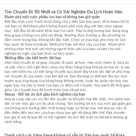
Tìm Chuyến Đi Tốt Nhất và Có Trải Nghiệm Du Lịch Hoàn Hảo
Khám phá một cuộc phiêu lưu bạn sẽ không bao giờ quên
Bắt đầu một cuộc hành trình đáng chú ý đến Sân bay quốc tế Incheon (ICN),
nơi bạn có thể khám phá những thành phố xinh đẹp với tầm nhìn ngoạn
mục, bắt đầu từ khoảnh khắc bạn hạ cánh. Hãy tưởng tượng bạn đang lang
thang qua những con phố sôi động, thưởng thức hương vị địa phương và
đắm mình trong bầu không khí đặc biệt. Chọn vé máy bay phù hợp từ Sân
bay quốc tế Kota Kinabalu (BKI) phù hợp với nhu cầu của bạn. Khám phá
những chân trời mới với những người thân yêu của bạn và làm cho trải
nghiệm kỳ nghỉ của bạn thực sự khó quên.
Những điều cần biết trước khi bay
Một chút chuẩn bị sẽ giúp chuyến đi suôn sẻ hơn. Hạn mức hành lý, bữa ăn
và việc chọn chỗ ngồi khác nhau tùy theo hãng hàng không và loại vé, vì vậy
bạn nên kiểm tra chi tiết từng chuyến bay dưới đây trước khi đặt vé phù hợp
với chuyến đi của mình. Sau khi đặt vé, bạn thường có thể làm thủ tục trực
tuyến qua ứng dụng của hãng hàng không trước, hoặc tại quầy sân bay vào
ngày bay. Và nếu lộ trình của bạn có điểm nối chuyến, hãy dành đủ thời gian
giữa các chuyến bay để hành trình luôn thoải mái.
Airpaz - Đối tác du lịch giàu kinh nghiệm của bạn
Airpaz cung cấp các ưu đãi độc quyền và khuyến mại đặc biệt, cho phép bạn
đặt vé với mức giá cực kỳ phải chăng. Tận hưởng lợi ích của mức giá giảm giá
mà không ảnh hưởng đến chất lượng hoặc sự thoải mái. Với Airpaz, việc đi
đến điểm đến mơ ước của bạn chưa bao giờ dễ dàng đến thế. Đặt chuyến
bay giá rẻ với Airpaz để có trải nghiệm du lịch đặc biệt và tiết kiệm không gì
sánh bằng.
Danh sách các hãng hàng không có sẵn từ Sân bay quốc tế Kota