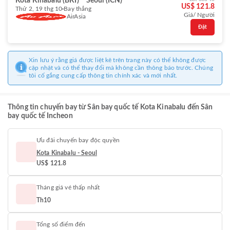
Kota Kinabalu (BKI)
Seoul (ICN)
US$ 121.8
Thứ 2, 19 thg 10
Bay thẳng
Giá/ Người
AirAsia
Đặt
Xin lưu ý rằng giá được liệt kê trên trang này có thể không được
cập nhật và có thể thay đổi mà không cần thông báo trước. Chúng
tôi cố gắng cung cấp thông tin chính xác và mới nhất.
Thông tin chuyến bay từ Sân bay quốc tế Kota Kinabalu đến Sân
bay quốc tế Incheon
Ưu đãi chuyến bay độc quyền
Kota Kinabalu - Seoul
US$ 121.8
Tháng giá vé thấp nhất
Th10
Tổng số điểm đến