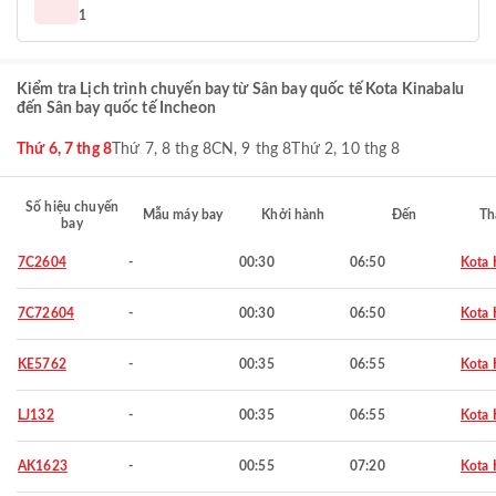
1
Kiểm tra Lịch trình chuyến bay từ Sân bay quốc tế Kota Kinabalu
đến Sân bay quốc tế Incheon
Thứ 6, 7 thg 8
Thứ 7, 8 thg 8
CN, 9 thg 8
Thứ 2, 10 thg 8
Số hiệu chuyến
Mẫu máy bay
Khởi hành
Đến
Th
bay
7C2604
-
00:30
06:50
Kota 
7C72604
-
00:30
06:50
Kota 
KE5762
-
00:35
06:55
Kota 
LJ132
-
00:35
06:55
Kota 
AK1623
-
00:55
07:20
Kota 