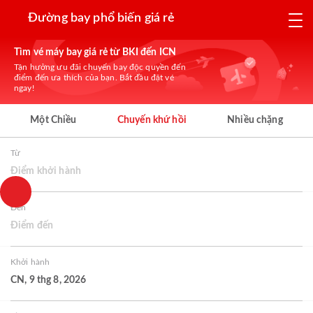
Đường bay phổ biến giá rẻ
Tìm vé máy bay giá rẻ từ BKI đến ICN
Tận hưởng ưu đãi chuyến bay độc quyền đến
điểm đến ưa thích của bạn. Bắt đầu đặt vé
ngay!
Một Chiều
Chuyến khứ hồi
Nhiều chặng
Từ
Điểm khởi hành
Đến
Điểm đến
Khởi hành
CN, 9 thg 8, 2026