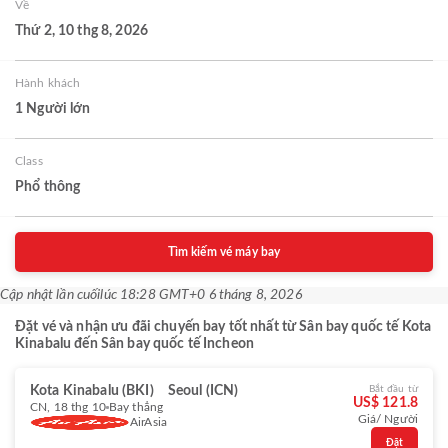
Về
Thứ 2, 10 thg 8, 2026
Hành khách
1 Người lớn
Class
Phổ thông
Tìm kiếm vé máy bay
Cập nhật lần cuối
lúc 18:28 GMT+0 6 tháng 8, 2026
Đặt vé và nhận ưu đãi chuyến bay tốt nhất từ Sân bay quốc tế Kota
Kinabalu đến Sân bay quốc tế Incheon
Kota Kinabalu (BKI)
Seoul (ICN)
Bắt đầu từ
US$ 121.8
CN, 18 thg 10
Bay thẳng
Giá/ Người
AirAsia
Đặt