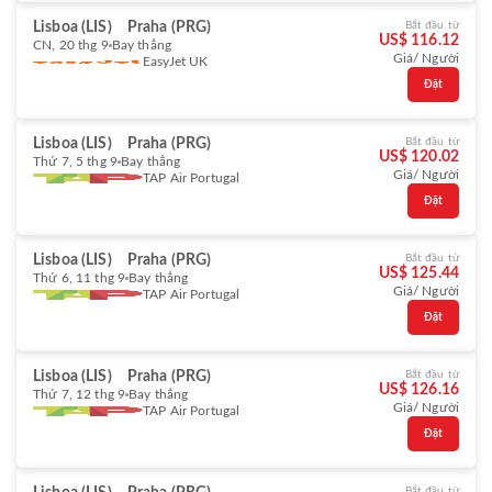
Lisboa (LIS)
Praha (PRG)
Bắt đầu từ
US$ 116.12
CN, 20 thg 9
Bay thẳng
Giá/ Người
EasyJet UK
Đặt
Lisboa (LIS)
Praha (PRG)
Bắt đầu từ
US$ 120.02
Thứ 7, 5 thg 9
Bay thẳng
Giá/ Người
TAP Air Portugal
Đặt
Lisboa (LIS)
Praha (PRG)
Bắt đầu từ
US$ 125.44
Thứ 6, 11 thg 9
Bay thẳng
Giá/ Người
TAP Air Portugal
Đặt
Lisboa (LIS)
Praha (PRG)
Bắt đầu từ
US$ 126.16
Thứ 7, 12 thg 9
Bay thẳng
Giá/ Người
TAP Air Portugal
Đặt
Bắt đầu từ