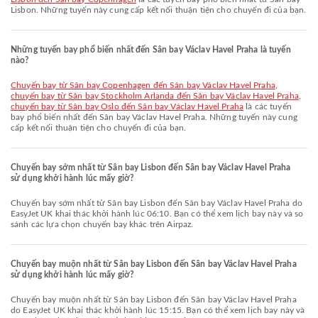
Lisbon. Những tuyến này cung cấp kết nối thuận tiện cho chuyến đi của bạn.
Những tuyến bay phổ biến nhất đến Sân bay Václav Havel Praha là tuyến
nào?
chuyến bay từ Sân bay Copenhagen đến Sân bay Václav Havel Praha
,
chuyến bay từ Sân bay Stockholm Arlanda đến Sân bay Václav Havel Praha
,
chuyến bay từ Sân bay Oslo đến Sân bay Václav Havel Praha
là các tuyến
bay phổ biến nhất đến Sân bay Václav Havel Praha. Những tuyến này cung
cấp kết nối thuận tiện cho chuyến đi của bạn.
Chuyến bay sớm nhất từ Sân bay Lisbon đến Sân bay Václav Havel Praha
sử dụng khởi hành lúc mấy giờ?
Chuyến bay sớm nhất từ Sân bay Lisbon đến Sân bay Václav Havel Praha do
EasyJet UK khai thác khởi hành lúc 06:10. Bạn có thể xem lịch bay này và so
sánh các lựa chọn chuyến bay khác trên Airpaz.
Chuyến bay muộn nhất từ Sân bay Lisbon đến Sân bay Václav Havel Praha
sử dụng khởi hành lúc mấy giờ?
Chuyến bay muộn nhất từ Sân bay Lisbon đến Sân bay Václav Havel Praha
do EasyJet UK khai thác khởi hành lúc 15:15. Bạn có thể xem lịch bay này và