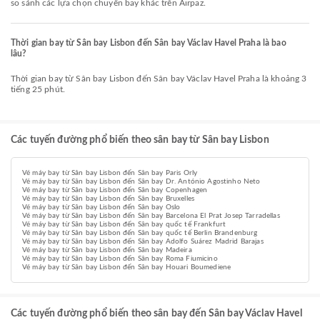
so sánh các lựa chọn chuyến bay khác trên Airpaz.
Thời gian bay từ Sân bay Lisbon đến Sân bay Václav Havel Praha là bao
lâu?
Thời gian bay từ Sân bay Lisbon đến Sân bay Václav Havel Praha là khoảng 3
tiếng 25 phút.
Các tuyến đường phổ biến theo sân bay từ Sân bay Lisbon
Vé máy bay từ Sân bay Lisbon đến Sân bay Paris Orly
Vé máy bay từ Sân bay Lisbon đến Sân bay Dr. António Agostinho Neto
Vé máy bay từ Sân bay Lisbon đến Sân bay Copenhagen
Vé máy bay từ Sân bay Lisbon đến Sân bay Bruxelles
Vé máy bay từ Sân bay Lisbon đến Sân bay Oslo
Vé máy bay từ Sân bay Lisbon đến Sân bay Barcelona El Prat Josep Tarradellas
Vé máy bay từ Sân bay Lisbon đến Sân bay quốc tế Frankfurt
Vé máy bay từ Sân bay Lisbon đến Sân bay quốc tế Berlin Brandenburg
Vé máy bay từ Sân bay Lisbon đến Sân bay Adolfo Suárez Madrid Barajas
Vé máy bay từ Sân bay Lisbon đến Sân bay Madeira
Vé máy bay từ Sân bay Lisbon đến Sân bay Roma Fiumicino
Vé máy bay từ Sân bay Lisbon đến Sân bay Houari Boumediene
Các tuyến đường phổ biến theo sân bay đến Sân bay Václav Havel