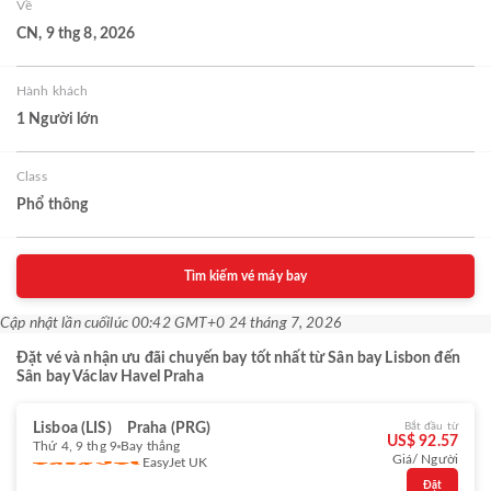
Về
CN, 9 thg 8, 2026
Hành khách
1 Người lớn
Class
Phổ thông
Tìm kiếm vé máy bay
Cập nhật lần cuối
lúc 00:42 GMT+0 24 tháng 7, 2026
Đặt vé và nhận ưu đãi chuyến bay tốt nhất từ Sân bay Lisbon đến
Sân bay Václav Havel Praha
Lisboa (LIS)
Praha (PRG)
Bắt đầu từ
US$ 92.57
Thứ 4, 9 thg 9
Bay thẳng
Giá/ Người
EasyJet UK
Đặt