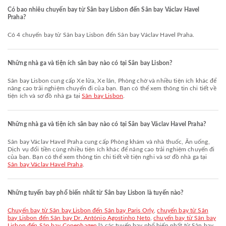
Có bao nhiêu chuyến bay từ Sân bay Lisbon đến Sân bay Václav Havel
Praha?
Có 4 chuyến bay từ Sân bay Lisbon đến Sân bay Václav Havel Praha.
Những nhà ga và tiện ích sân bay nào có tại Sân bay Lisbon?
Sân bay Lisbon cung cấp Xe lửa, Xe lăn, Phòng chờ và nhiều tiện ích khác để
nâng cao trải nghiệm chuyến đi của bạn. Bạn có thể xem thông tin chi tiết về
tiện ích và sơ đồ nhà ga tại
Sân bay Lisbon
.
Những nhà ga và tiện ích sân bay nào có tại Sân bay Václav Havel Praha?
Sân bay Václav Havel Praha cung cấp Phòng khám và nhà thuốc, Ăn uống,
Dịch vụ đổi tiền cùng nhiều tiện ích khác để nâng cao trải nghiệm chuyến đi
của bạn. Bạn có thể xem thông tin chi tiết về tiện nghi và sơ đồ nhà ga tại
Sân bay Václav Havel Praha
.
Những tuyến bay phổ biến nhất từ Sân bay Lisbon là tuyến nào?
chuyến bay từ Sân bay Lisbon đến Sân bay Paris Orly
,
chuyến bay từ Sân
bay Lisbon đến Sân bay Dr. António Agostinho Neto
,
chuyến bay từ Sân bay
Lisbon đến Sân bay Copenhagen
là các tuyến bay phổ biến nhất từ Sân bay