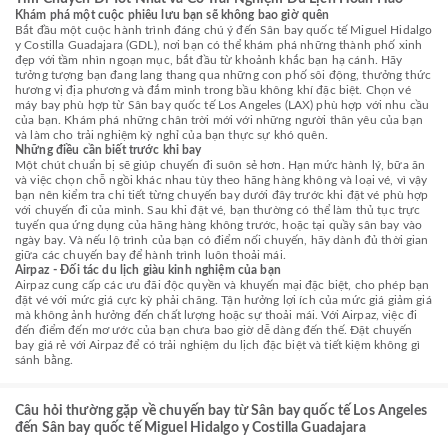
Khám phá một cuộc phiêu lưu bạn sẽ không bao giờ quên
Bắt đầu một cuộc hành trình đáng chú ý đến Sân bay quốc tế Miguel Hidalgo
y Costilla Guadajara (GDL), nơi bạn có thể khám phá những thành phố xinh
đẹp với tầm nhìn ngoạn mục, bắt đầu từ khoảnh khắc bạn hạ cánh. Hãy
tưởng tượng bạn đang lang thang qua những con phố sôi động, thưởng thức
hương vị địa phương và đắm mình trong bầu không khí đặc biệt. Chọn vé
máy bay phù hợp từ Sân bay quốc tế Los Angeles (LAX) phù hợp với nhu cầu
của bạn. Khám phá những chân trời mới với những người thân yêu của bạn
và làm cho trải nghiệm kỳ nghỉ của bạn thực sự khó quên.
Những điều cần biết trước khi bay
Một chút chuẩn bị sẽ giúp chuyến đi suôn sẻ hơn. Hạn mức hành lý, bữa ăn
và việc chọn chỗ ngồi khác nhau tùy theo hãng hàng không và loại vé, vì vậy
bạn nên kiểm tra chi tiết từng chuyến bay dưới đây trước khi đặt vé phù hợp
với chuyến đi của mình. Sau khi đặt vé, bạn thường có thể làm thủ tục trực
tuyến qua ứng dụng của hãng hàng không trước, hoặc tại quầy sân bay vào
ngày bay. Và nếu lộ trình của bạn có điểm nối chuyến, hãy dành đủ thời gian
giữa các chuyến bay để hành trình luôn thoải mái.
Airpaz - Đối tác du lịch giàu kinh nghiệm của bạn
Airpaz cung cấp các ưu đãi độc quyền và khuyến mại đặc biệt, cho phép bạn
đặt vé với mức giá cực kỳ phải chăng. Tận hưởng lợi ích của mức giá giảm giá
mà không ảnh hưởng đến chất lượng hoặc sự thoải mái. Với Airpaz, việc đi
đến điểm đến mơ ước của bạn chưa bao giờ dễ dàng đến thế. Đặt chuyến
bay giá rẻ với Airpaz để có trải nghiệm du lịch đặc biệt và tiết kiệm không gì
sánh bằng.
Câu hỏi thường gặp về chuyến bay từ Sân bay quốc tế Los Angeles
đến Sân bay quốc tế Miguel Hidalgo y Costilla Guadajara