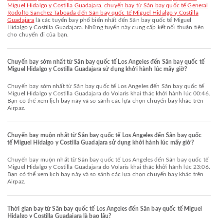
Miguel Hidalgo y Costilla Guadajara
,
chuyến bay từ Sân bay quốc tế General
Rodolfo Sanchez Taboada đến Sân bay quốc tế Miguel Hidalgo y Costilla
Guadajara
là các tuyến bay phổ biến nhất đến Sân bay quốc tế Miguel
Hidalgo y Costilla Guadajara. Những tuyến này cung cấp kết nối thuận tiện
cho chuyến đi của bạn.
Chuyến bay sớm nhất từ Sân bay quốc tế Los Angeles đến Sân bay quốc tế
Miguel Hidalgo y Costilla Guadajara sử dụng khởi hành lúc mấy giờ?
Chuyến bay sớm nhất từ Sân bay quốc tế Los Angeles đến Sân bay quốc tế
Miguel Hidalgo y Costilla Guadajara do Volaris khai thác khởi hành lúc 00:46.
Bạn có thể xem lịch bay này và so sánh các lựa chọn chuyến bay khác trên
Airpaz.
Chuyến bay muộn nhất từ Sân bay quốc tế Los Angeles đến Sân bay quốc
tế Miguel Hidalgo y Costilla Guadajara sử dụng khởi hành lúc mấy giờ?
Chuyến bay muộn nhất từ Sân bay quốc tế Los Angeles đến Sân bay quốc tế
Miguel Hidalgo y Costilla Guadajara do Volaris khai thác khởi hành lúc 23:06.
Bạn có thể xem lịch bay này và so sánh các lựa chọn chuyến bay khác trên
Airpaz.
Thời gian bay từ Sân bay quốc tế Los Angeles đến Sân bay quốc tế Miguel
Hidalgo y Costilla Guadajara là bao lâu?