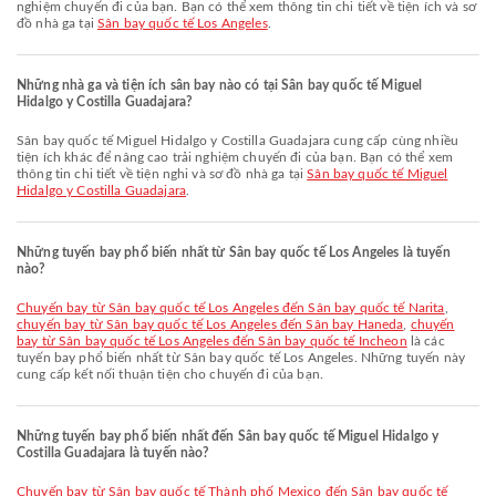
nghiệm chuyến đi của bạn. Bạn có thể xem thông tin chi tiết về tiện ích và sơ
đồ nhà ga tại
Sân bay quốc tế Los Angeles
.
Những nhà ga và tiện ích sân bay nào có tại Sân bay quốc tế Miguel
Hidalgo y Costilla Guadajara?
Sân bay quốc tế Miguel Hidalgo y Costilla Guadajara cung cấp cùng nhiều
tiện ích khác để nâng cao trải nghiệm chuyến đi của bạn. Bạn có thể xem
thông tin chi tiết về tiện nghi và sơ đồ nhà ga tại
Sân bay quốc tế Miguel
Hidalgo y Costilla Guadajara
.
Những tuyến bay phổ biến nhất từ Sân bay quốc tế Los Angeles là tuyến
nào?
chuyến bay từ Sân bay quốc tế Los Angeles đến Sân bay quốc tế Narita
,
chuyến bay từ Sân bay quốc tế Los Angeles đến Sân bay Haneda
,
chuyến
bay từ Sân bay quốc tế Los Angeles đến Sân bay quốc tế Incheon
là các
tuyến bay phổ biến nhất từ Sân bay quốc tế Los Angeles. Những tuyến này
cung cấp kết nối thuận tiện cho chuyến đi của bạn.
Những tuyến bay phổ biến nhất đến Sân bay quốc tế Miguel Hidalgo y
Costilla Guadajara là tuyến nào?
chuyến bay từ Sân bay quốc tế Thành phố Mexico đến Sân bay quốc tế