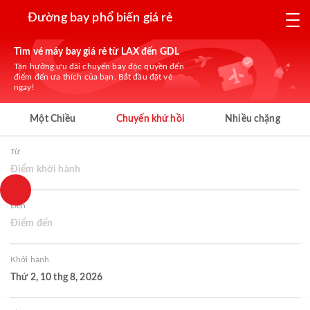
Đường bay phổ biến giá rẻ
Tìm vé máy bay giá rẻ từ LAX đến GDL
Tận hưởng ưu đãi chuyến bay độc quyền đến
điểm đến ưa thích của bạn. Bắt đầu đặt vé
ngay!
Một Chiều
Chuyến khứ hồi
Nhiều chặng
Từ
Điểm khởi hành
Đến
Điểm đến
Khởi hành
Thứ 2, 10 thg 8, 2026