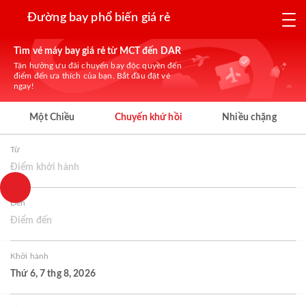
Đường bay phổ biến giá rẻ
Tìm vé máy bay giá rẻ từ MCT đến DAR
Tận hưởng ưu đãi chuyến bay độc quyền đến
điểm đến ưa thích của bạn. Bắt đầu đặt vé
ngay!
Một Chiều
Chuyến khứ hồi
Nhiều chặng
Từ
Điểm khởi hành
Đến
Điểm đến
Khởi hành
Thứ 6, 7 thg 8, 2026