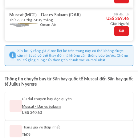
Muscat (MCT)
Dar es Salaam (DAR)
Bắt đầu từ
US$ 369.46
Thứ 6, 31 thg 7
Bay thẳng
Giá/ Người
Oman Air
Đặt
Xin lưu ý rằng giá được liệt kê trên trang này có thể không được
cập nhật và có thể thay đổi mà không cần thông báo trước. Chúng
tôi cố gắng cung cấp thông tin chính xác và mới nhất.
Thông tin chuyến bay từ Sân bay quốc tế Muscat đến Sân bay quốc
tế Julius Nyerere
Ưu đãi chuyến bay độc quyền
Muscat - Dar es Salaam
US$ 340.63
Tháng giá vé thấp nhất
Th09