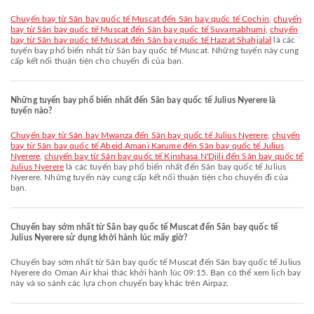
chuyến bay từ Sân bay quốc tế Muscat đến Sân bay quốc tế Cochin
,
chuyến
bay từ Sân bay quốc tế Muscat đến Sân bay quốc tế Suvarnabhumi
,
chuyến
bay từ Sân bay quốc tế Muscat đến Sân bay quốc tế Hazrat Shahjalal
là các
tuyến bay phổ biến nhất từ Sân bay quốc tế Muscat. Những tuyến này cung
cấp kết nối thuận tiện cho chuyến đi của bạn.
Những tuyến bay phổ biến nhất đến Sân bay quốc tế Julius Nyerere là
tuyến nào?
chuyến bay từ Sân bay Mwanza đến Sân bay quốc tế Julius Nyerere
,
chuyến
bay từ Sân bay quốc tế Abeid Amani Karume đến Sân bay quốc tế Julius
Nyerere
,
chuyến bay từ Sân bay quốc tế Kinshasa N'Djili đến Sân bay quốc tế
Julius Nyerere
là các tuyến bay phổ biến nhất đến Sân bay quốc tế Julius
Nyerere. Những tuyến này cung cấp kết nối thuận tiện cho chuyến đi của
bạn.
Chuyến bay sớm nhất từ Sân bay quốc tế Muscat đến Sân bay quốc tế
Julius Nyerere sử dụng khởi hành lúc mấy giờ?
Chuyến bay sớm nhất từ Sân bay quốc tế Muscat đến Sân bay quốc tế Julius
Nyerere do Oman Air khai thác khởi hành lúc 09:15. Bạn có thể xem lịch bay
này và so sánh các lựa chọn chuyến bay khác trên Airpaz.