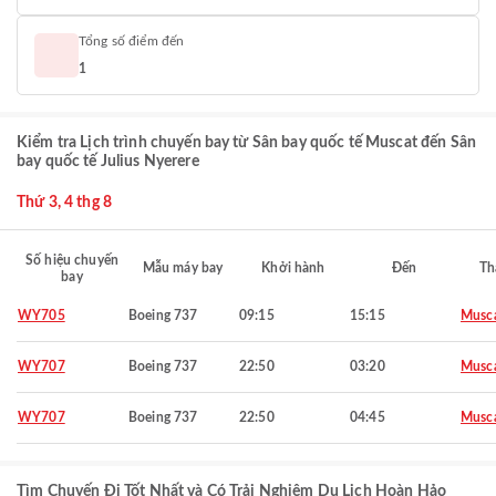
Tổng số điểm đến
1
Kiểm tra Lịch trình chuyến bay từ Sân bay quốc tế Muscat đến Sân
bay quốc tế Julius Nyerere
Thứ 3, 4 thg 8
Số hiệu chuyến
Mẫu máy bay
Khởi hành
Đến
Th
bay
WY705
Boeing 737
09:15
15:15
Musc
WY707
Boeing 737
22:50
03:20
Musc
WY707
Boeing 737
22:50
04:45
Musc
Tìm Chuyến Đi Tốt Nhất và Có Trải Nghiệm Du Lịch Hoàn Hảo