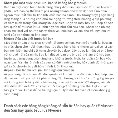
Khám phá một cuộc phiêu lưu bạn sẽ không bao giờ quên
Bắt đầu một cuộc hành trình đáng chú ý đến Sân bay quốc tế Julius Nyerere
(DAR), nơi bạn có thể khám phá những thành phố xinh đẹp với tầm nhìn
ngoạn mục, bắt đầu từ khoảnh khắc bạn hạ cánh. Hãy tưởng tượng bạn đang
lang thang qua những con phố sôi động, thưởng thức hương vị địa phương
và đắm mình trong bầu không khí đặc biệt. Chọn vé máy bay phù hợp từ Sân
bay quốc tế Muscat (MCT) phù hợp với nhu cầu của bạn. Khám phá những
chân trời mới với những người thân yêu của bạn và làm cho trải nghiệm kỳ
nghỉ của bạn thực sự khó quên.
Những điều cần biết trước khi bay
Một chút chuẩn bị sẽ giúp chuyến đi suôn sẻ hơn. Hạn mức hành lý, bữa ăn
và việc chọn chỗ ngồi khác nhau tùy theo hãng hàng không và loại vé, vì vậy
bạn nên kiểm tra chi tiết từng chuyến bay dưới đây trước khi đặt vé phù hợp
với chuyến đi của mình. Sau khi đặt vé, bạn thường có thể làm thủ tục trực
tuyến qua ứng dụng của hãng hàng không trước, hoặc tại quầy sân bay vào
ngày bay. Và nếu lộ trình của bạn có điểm nối chuyến, hãy dành đủ thời gian
giữa các chuyến bay để hành trình luôn thoải mái.
Airpaz - Đối tác du lịch giàu kinh nghiệm của bạn
Airpaz cung cấp các ưu đãi độc quyền và khuyến mại đặc biệt, cho phép bạn
đặt vé với mức giá cực kỳ phải chăng. Tận hưởng lợi ích của mức giá giảm giá
mà không ảnh hưởng đến chất lượng hoặc sự thoải mái. Với Airpaz, việc đi
đến điểm đến mơ ước của bạn chưa bao giờ dễ dàng đến thế. Đặt chuyến
bay giá rẻ với Airpaz để có trải nghiệm du lịch đặc biệt và tiết kiệm không gì
sánh bằng.
Danh sách các hãng hàng không có sẵn từ Sân bay quốc tế Muscat
đến Sân bay quốc tế Julius Nyerere