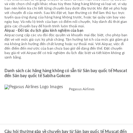
và việc chọn chỗ ngồi khác nhau tùy theo hãng hàng không và loại vé, vì vậy
bạn nên kiểm tra chi tiết từng chuyến bay dưới đây trước khi đặt vé phù hợp
với chuyến đi của mình. Sau khi đặt vé, bạn thường có thể làm thủ tục trực
tuyến qua ứng dụng của hãng hàng không trước, hoặc tại quầy sân bay vào
ngày bay. Và nếu lộ trình của bạn có điểm nối chuyến, hãy dành đủ thời gian
giữa các chuyến bay để hành trình luôn thoải mái.
Airpaz - Đối tác du lịch giàu kinh nghiệm của bạn
Airpaz cung cấp các ưu đãi độc quyền và khuyến mại đặc biệt, cho phép bạn
đặt vé với mức giá cực kỳ phải chăng. Tận hưởng lợi ích của mức giá giảm giá
mà không ảnh hưởng đến chất lượng hoặc sự thoải mái. Với Airpaz, việc đi
đến điểm đến mơ ước của bạn chưa bao giờ dễ dàng đến thế. Đặt chuyến
bay giá rẻ với Airpaz để có trải nghiệm du lịch đặc biệt và tiết kiệm không gì
sánh bằng.
Danh sách các hãng hàng không có sẵn từ Sân bay quốc tế Muscat
đến Sân bay quốc tế Sabiha Gokcen
Pegasus Airlines
Câu hỏi thường gặp về chuyến bay từ Sân bay quốc tế Muscat đến