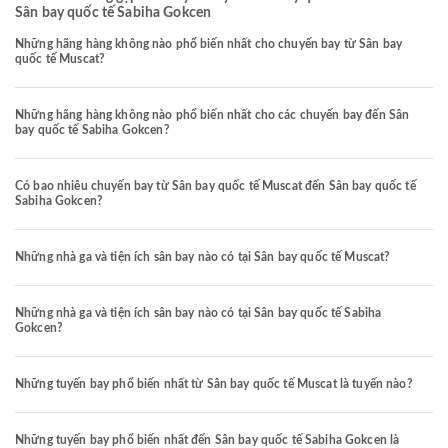
Sân bay quốc tế Sabiha Gokcen
Những hãng hàng không nào phổ biến nhất cho chuyến bay từ Sân bay
quốc tế Muscat?
Những hãng hàng không nào phổ biến nhất cho các chuyến bay đến Sân
bay quốc tế Sabiha Gokcen?
Có bao nhiêu chuyến bay từ Sân bay quốc tế Muscat đến Sân bay quốc tế
Sabiha Gokcen?
Những nhà ga và tiện ích sân bay nào có tại Sân bay quốc tế Muscat?
Những nhà ga và tiện ích sân bay nào có tại Sân bay quốc tế Sabiha
Gokcen?
Những tuyến bay phổ biến nhất từ Sân bay quốc tế Muscat là tuyến nào?
Những tuyến bay phổ biến nhất đến Sân bay quốc tế Sabiha Gokcen là