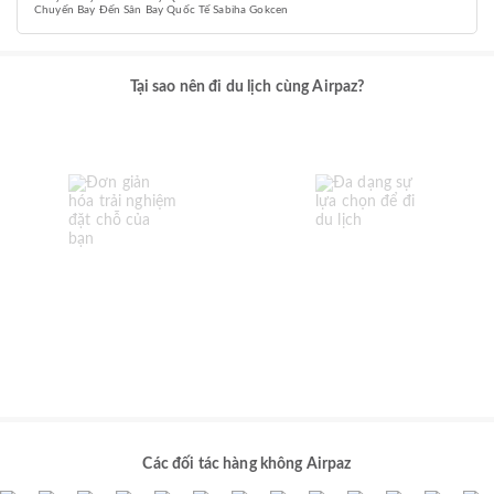
Chuyến Bay Đến Sân Bay Quốc Tế Sabiha Gokcen
Tại sao nên đi du lịch cùng Airpaz?
Các đối tác hàng không Airpaz