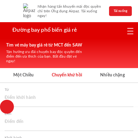
Nhận hàng tấn khuyến mãi độc quyền
chỉ trên Ứng dụng Airpaz. Tải xuống
Tải xuống
ngay!
Đường bay phổ biến giá rẻ
Tìm vé máy bay giá rẻ từ MCT đến SAW
Tận hưởng ưu đãi chuyến bay độc quyền đến
điểm đến ưa thích của bạn. Bắt đầu đặt vé
ngay!
Một Chiều
Chuyến khứ hồi
Nhiều chặng
Từ
Điểm khởi hành
Đến
Điểm đến
Khởi hành