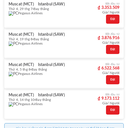
Muscat (MCT)
Istanbul (SAW)
Bắt đầu từ
₫ 3.353.509
Thứ 4, 29 thg 7
Bay thẳng
Giá/ Người
Pegasus Airlines
Đặt
Muscat (MCT)
Istanbul (SAW)
Bắt đầu từ
₫ 3.876.916
Thứ 4, 19 thg 8
Bay thẳng
Giá/ Người
Pegasus Airlines
Đặt
Muscat (MCT)
Istanbul (SAW)
Bắt đầu từ
₫ 6.522.568
Thứ 4, 5 thg 8
Bay thẳng
Giá/ Người
Pegasus Airlines
Đặt
Muscat (MCT)
Istanbul (SAW)
Bắt đầu từ
₫ 9.173.112
Thứ 4, 14 thg 10
Bay thẳng
Giá/ Người
Pegasus Airlines
Đặt