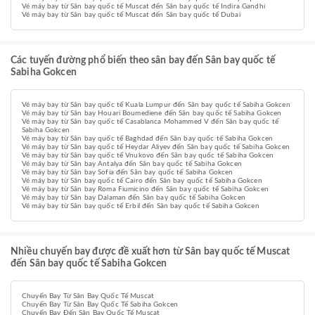
Vé máy bay từ Sân bay quốc tế Muscat đến Sân bay quốc tế Indira Gandhi
Vé máy bay từ Sân bay quốc tế Muscat đến Sân bay quốc tế Dubai
Các tuyến đường phổ biến theo sân bay đến Sân bay quốc tế
Sabiha Gokcen
Vé máy bay từ Sân bay quốc tế Kuala Lumpur đến Sân bay quốc tế Sabiha Gokcen
Vé máy bay từ Sân bay Houari Boumediene đến Sân bay quốc tế Sabiha Gokcen
Vé máy bay từ Sân bay quốc tế Casablanca Mohammed V đến Sân bay quốc tế
Sabiha Gokcen
Vé máy bay từ Sân bay quốc tế Baghdad đến Sân bay quốc tế Sabiha Gokcen
Vé máy bay từ Sân bay quốc tế Heydar Aliyev đến Sân bay quốc tế Sabiha Gokcen
Vé máy bay từ Sân bay quốc tế Vnukovo đến Sân bay quốc tế Sabiha Gokcen
Vé máy bay từ Sân bay Antalya đến Sân bay quốc tế Sabiha Gokcen
Vé máy bay từ Sân bay Sofia đến Sân bay quốc tế Sabiha Gokcen
Vé máy bay từ Sân bay quốc tế Cairo đến Sân bay quốc tế Sabiha Gokcen
Vé máy bay từ Sân bay Roma Fiumicino đến Sân bay quốc tế Sabiha Gokcen
Vé máy bay từ Sân bay Dalaman đến Sân bay quốc tế Sabiha Gokcen
Vé máy bay từ Sân bay quốc tế Erbil đến Sân bay quốc tế Sabiha Gokcen
Nhiều chuyến bay được đề xuất hơn từ Sân bay quốc tế Muscat
đến Sân bay quốc tế Sabiha Gokcen
Chuyến Bay Từ Sân Bay Quốc Tế Muscat
Chuyến Bay Từ Sân Bay Quốc Tế Sabiha Gokcen
Chuyến Bay Đến Sân Bay Quốc Tế Muscat