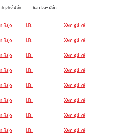
nh phố đến
Sân bay đến
n Bajo
LBJ
Xem giá vé
n Bajo
LBJ
Xem giá vé
n Bajo
LBJ
Xem giá vé
n Bajo
LBJ
Xem giá vé
n Bajo
LBJ
Xem giá vé
n Bajo
LBJ
Xem giá vé
n Bajo
LBJ
Xem giá vé
n Bajo
LBJ
Xem giá vé