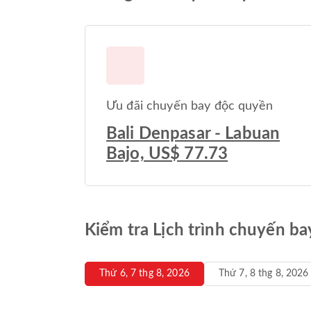
Ưu đãi chuyến bay độc quyền
Bali Denpasar - Labuan
Bajo, US$ 77.73
Kiểm tra Lịch trình chuyến b
Thứ 6, 7 thg 8, 2026
Thứ 7, 8 thg 8, 2026