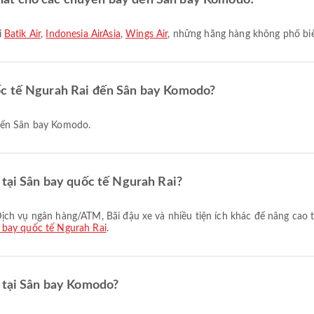
hất cho các chuyến bay đến Sân bay Komodo?
i
Batik Air
,
Indonesia AirAsia
,
Wings Air
, những hãng hàng không phổ biế
ốc tế Ngurah Rai đến Sân bay Komodo?
 đến Sân bay Komodo.
 tại Sân bay quốc tế Ngurah Rai?
 bay quốc tế Ngurah Rai
.
ó tại Sân bay Komodo?