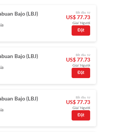
Bắt đầu từ
abuan Bajo (LBJ)
US$ 77.73
Giá/ Người
ia
Đặt
Bắt đầu từ
abuan Bajo (LBJ)
US$ 77.73
Giá/ Người
ia
Đặt
Bắt đầu từ
abuan Bajo (LBJ)
US$ 77.73
Giá/ Người
ia
Đặt