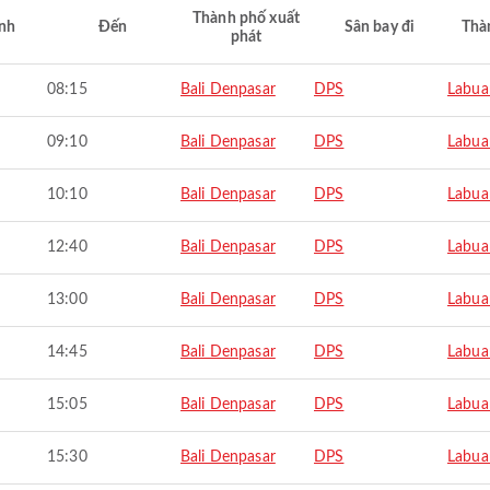
Thành phố xuất
nh
Đến
Sân bay đi
Thà
phát
08:15
Bali Denpasar
DPS
Labua
09:10
Bali Denpasar
DPS
Labua
10:10
Bali Denpasar
DPS
Labua
12:40
Bali Denpasar
DPS
Labua
13:00
Bali Denpasar
DPS
Labua
14:45
Bali Denpasar
DPS
Labua
15:05
Bali Denpasar
DPS
Labua
15:30
Bali Denpasar
DPS
Labua