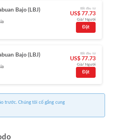
Bắt đầu từ
abuan Bajo (LBJ)
US$ 77.73
Giá/ Người
ia
Đặt
Bắt đầu từ
abuan Bajo (LBJ)
US$ 77.73
Giá/ Người
ia
Đặt
áo trước. Chúng tôi cố gắng cung
odo