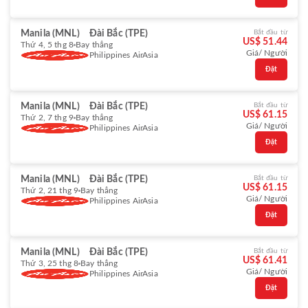
Manila (MNL)
Đài Bắc (TPE)
Bắt đầu từ
US$ 51.44
Thứ 4, 5 thg 8
Bay thẳng
Giá/ Người
Philippines AirAsia
Đặt
Manila (MNL)
Đài Bắc (TPE)
Bắt đầu từ
US$ 61.15
Thứ 2, 7 thg 9
Bay thẳng
Giá/ Người
Philippines AirAsia
Đặt
Manila (MNL)
Đài Bắc (TPE)
Bắt đầu từ
US$ 61.15
Thứ 2, 21 thg 9
Bay thẳng
Giá/ Người
Philippines AirAsia
Đặt
Manila (MNL)
Đài Bắc (TPE)
Bắt đầu từ
US$ 61.41
Thứ 3, 25 thg 8
Bay thẳng
Giá/ Người
Philippines AirAsia
Đặt