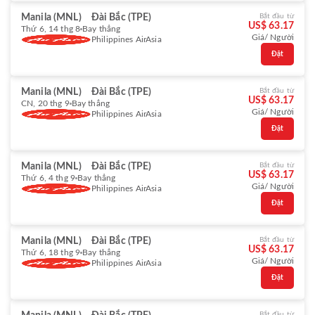
Manila (MNL)
Đài Bắc (TPE)
Bắt đầu từ
US$ 63.17
Thứ 6, 14 thg 8
Bay thẳng
Giá/ Người
Philippines AirAsia
Đặt
Manila (MNL)
Đài Bắc (TPE)
Bắt đầu từ
US$ 63.17
CN, 20 thg 9
Bay thẳng
Giá/ Người
Philippines AirAsia
Đặt
Manila (MNL)
Đài Bắc (TPE)
Bắt đầu từ
US$ 63.17
Thứ 6, 4 thg 9
Bay thẳng
Giá/ Người
Philippines AirAsia
Đặt
Manila (MNL)
Đài Bắc (TPE)
Bắt đầu từ
US$ 63.17
Thứ 6, 18 thg 9
Bay thẳng
Giá/ Người
Philippines AirAsia
Đặt
Bắt đầu từ