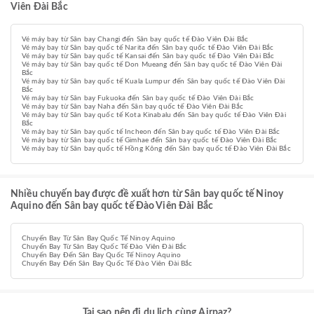
Viên Đài Bắc
Vé máy bay từ Sân bay Changi đến Sân bay quốc tế Đào Viên Đài Bắc
Vé máy bay từ Sân bay quốc tế Narita đến Sân bay quốc tế Đào Viên Đài Bắc
Vé máy bay từ Sân bay quốc tế Kansai đến Sân bay quốc tế Đào Viên Đài Bắc
Vé máy bay từ Sân bay quốc tế Don Mueang đến Sân bay quốc tế Đào Viên Đài
Bắc
Vé máy bay từ Sân bay quốc tế Kuala Lumpur đến Sân bay quốc tế Đào Viên Đài
Bắc
Vé máy bay từ Sân bay Fukuoka đến Sân bay quốc tế Đào Viên Đài Bắc
Vé máy bay từ Sân bay Naha đến Sân bay quốc tế Đào Viên Đài Bắc
Vé máy bay từ Sân bay quốc tế Kota Kinabalu đến Sân bay quốc tế Đào Viên Đài
Bắc
Vé máy bay từ Sân bay quốc tế Incheon đến Sân bay quốc tế Đào Viên Đài Bắc
Vé máy bay từ Sân bay quốc tế Gimhae đến Sân bay quốc tế Đào Viên Đài Bắc
Vé máy bay từ Sân bay quốc tế Hồng Kông đến Sân bay quốc tế Đào Viên Đài Bắc
Nhiều chuyến bay được đề xuất hơn từ Sân bay quốc tế Ninoy
Aquino đến Sân bay quốc tế Đào Viên Đài Bắc
Chuyến Bay Từ Sân Bay Quốc Tế Ninoy Aquino
Chuyến Bay Từ Sân Bay Quốc Tế Đào Viên Đài Bắc
Chuyến Bay Đến Sân Bay Quốc Tế Ninoy Aquino
Chuyến Bay Đến Sân Bay Quốc Tế Đào Viên Đài Bắc
Tại sao nên đi du lịch cùng Airpaz?