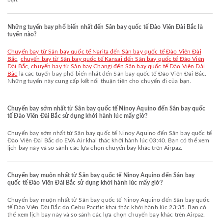
Những tuyến bay phổ biến nhất đến Sân bay quốc tế Đào Viên Đài Bắc là
tuyến nào?
chuyến bay từ Sân bay quốc tế Narita đến Sân bay quốc tế Đào Viên Đài
Bắc
,
chuyến bay từ Sân bay quốc tế Kansai đến Sân bay quốc tế Đào Viên
Đài Bắc
,
chuyến bay từ Sân bay Changi đến Sân bay quốc tế Đào Viên Đài
Bắc
là các tuyến bay phổ biến nhất đến Sân bay quốc tế Đào Viên Đài Bắc.
Những tuyến này cung cấp kết nối thuận tiện cho chuyến đi của bạn.
Chuyến bay sớm nhất từ Sân bay quốc tế Ninoy Aquino đến Sân bay quốc
tế Đào Viên Đài Bắc sử dụng khởi hành lúc mấy giờ?
Chuyến bay sớm nhất từ Sân bay quốc tế Ninoy Aquino đến Sân bay quốc tế
Đào Viên Đài Bắc do EVA Air khai thác khởi hành lúc 03:40. Bạn có thể xem
lịch bay này và so sánh các lựa chọn chuyến bay khác trên Airpaz.
Chuyến bay muộn nhất từ Sân bay quốc tế Ninoy Aquino đến Sân bay
quốc tế Đào Viên Đài Bắc sử dụng khởi hành lúc mấy giờ?
Chuyến bay muộn nhất từ Sân bay quốc tế Ninoy Aquino đến Sân bay quốc
tế Đào Viên Đài Bắc do Cebu Pacific khai thác khởi hành lúc 23:35. Bạn có
thể xem lịch bay này và so sánh các lựa chọn chuyến bay khác trên Airpaz.