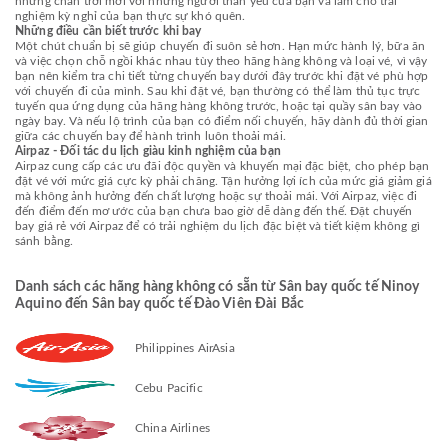
những chân trời mới với những người thân yêu của bạn và làm cho trải
nghiệm kỳ nghỉ của bạn thực sự khó quên.
Những điều cần biết trước khi bay
Một chút chuẩn bị sẽ giúp chuyến đi suôn sẻ hơn. Hạn mức hành lý, bữa ăn
và việc chọn chỗ ngồi khác nhau tùy theo hãng hàng không và loại vé, vì vậy
bạn nên kiểm tra chi tiết từng chuyến bay dưới đây trước khi đặt vé phù hợp
với chuyến đi của mình. Sau khi đặt vé, bạn thường có thể làm thủ tục trực
tuyến qua ứng dụng của hãng hàng không trước, hoặc tại quầy sân bay vào
ngày bay. Và nếu lộ trình của bạn có điểm nối chuyến, hãy dành đủ thời gian
giữa các chuyến bay để hành trình luôn thoải mái.
Airpaz - Đối tác du lịch giàu kinh nghiệm của bạn
Airpaz cung cấp các ưu đãi độc quyền và khuyến mại đặc biệt, cho phép bạn
đặt vé với mức giá cực kỳ phải chăng. Tận hưởng lợi ích của mức giá giảm giá
mà không ảnh hưởng đến chất lượng hoặc sự thoải mái. Với Airpaz, việc đi
đến điểm đến mơ ước của bạn chưa bao giờ dễ dàng đến thế. Đặt chuyến
bay giá rẻ với Airpaz để có trải nghiệm du lịch đặc biệt và tiết kiệm không gì
sánh bằng.
Danh sách các hãng hàng không có sẵn từ Sân bay quốc tế Ninoy
Aquino đến Sân bay quốc tế Đào Viên Đài Bắc
Philippines AirAsia
Cebu Pacific
China Airlines