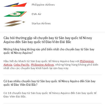
Philippine Airlines
EVA Air
Starlux Airlines
Câu hỏi thường gặp về chuyến bay từ Sân bay quốc tế Ninoy
Aquino đến Sân bay quốc tế Đào Viên Đài Bắc
Những hãng hàng không nào phổ biến nhất cho chuyến bay từ Sân bay
quốc tế Ninoy Aquino?
Hầu hết du khách từ Sân bay quốc tế Ninoy Aquino bay với
Philippines
AirAsia
,
Cebu Pacific
,
Philippine Airlines
, những hãng hàng không phổ biến
nhất cho các chuyến bay khởi hành tại sân bay này.
Có bao nhiêu chuyến bay từ Sân bay quốc tế Ninoy Aquino đến Sân bay
quốc tế Đào Viên Đài Bắc?
Có 18 chuyến bay từ Sân bay quốc tế Ninoy Aquino đến Sân bay quốc tế
Đào Viên Đài Bắc.