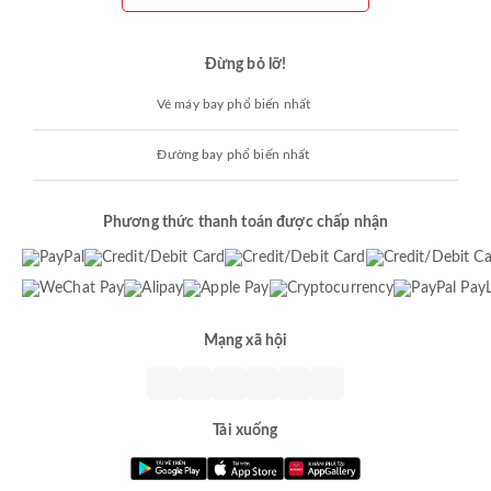
Đừng bỏ lỡ!
Vé máy bay phổ biến nhất
Đường bay phổ biến nhất
Phương thức thanh toán được chấp nhận
Mạng xã hội
Tải xuống