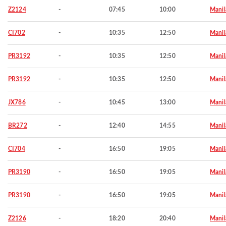
Z2124
-
07:45
10:00
Manil
CI702
-
10:35
12:50
Manil
PR3192
-
10:35
12:50
Manil
PR3192
-
10:35
12:50
Manil
JX786
-
10:45
13:00
Manil
BR272
-
12:40
14:55
Manil
CI704
-
16:50
19:05
Manil
PR3190
-
16:50
19:05
Manil
PR3190
-
16:50
19:05
Manil
Z2126
-
18:20
20:40
Manil