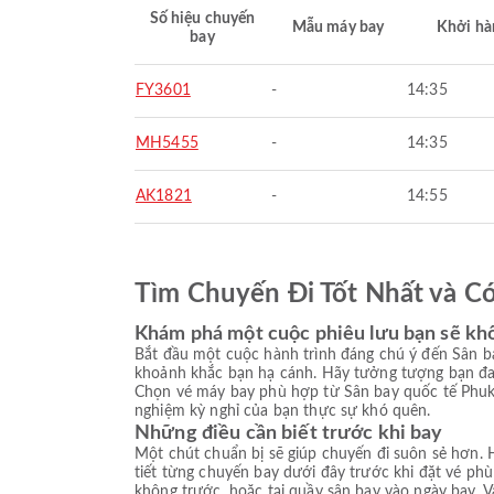
Số hiệu chuyến
Mẫu máy bay
Khởi hà
bay
FY3601
-
14:35
MH5455
-
14:35
AK1821
-
14:55
Tìm Chuyến Đi Tốt Nhất và C
Khám phá một cuộc phiêu lưu bạn sẽ kh
Bắt đầu một cuộc hành trình đáng chú ý đến Sân b
khoảnh khắc bạn hạ cánh. Hãy tưởng tượng bạn đan
Chọn vé máy bay phù hợp từ Sân bay quốc tế Phuke
nghiệm kỳ nghỉ của bạn thực sự khó quên.
Những điều cần biết trước khi bay
Một chút chuẩn bị sẽ giúp chuyến đi suôn sẻ hơn. H
tiết từng chuyến bay dưới đây trước khi đặt vé ph
không trước, hoặc tại quầy sân bay vào ngày bay. V