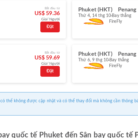
Bắt đầu từ
Phuket (HKT)
Penang 
US$ 59.36
Thứ 4, 14 thg 10
Bay thẳng
Giá/ Người
FireFly
Đặt
Bắt đầu từ
Phuket (HKT)
Penang 
US$ 59.69
Thứ 6, 9 thg 10
Bay thẳng
Giá/ Người
FireFly
Đặt
này có thể không được cập nhật và có thể thay đổi mà không cần thông b
bay quốc tế Phuket đến Sân bay quốc tế