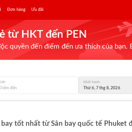
i
Đơn hàng
Ưu đãi
 rẻ từ HKT đến PEN
ộc quyền đến điểm đến ưa thích của bạn. B
Đến
Khởi hành
Thứ 6, 7 thg 8, 2026
 bay tốt nhất từ Sân bay quốc tế Phuket