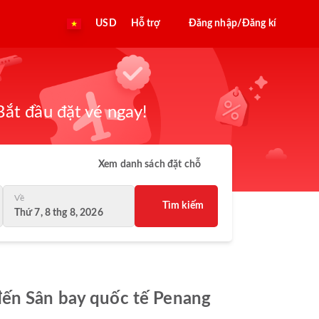
USD
Hỗ trợ
Đăng nhập/Đăng kí
ắt đầu đặt vé ngay!
Xem danh sách đặt chỗ
Về
Tìm kiếm
Thứ 7, 8 thg 8, 2026
 đến Sân bay quốc tế Penang