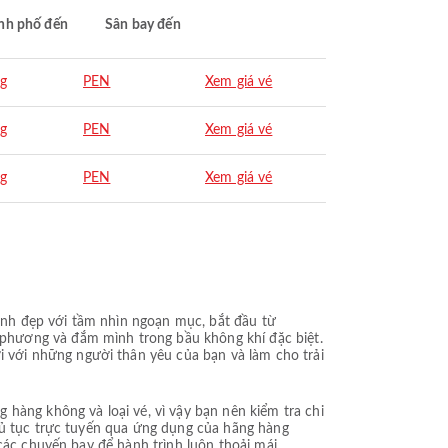
nh phố đến
Sân bay đến
g
PEN
Xem giá vé
g
PEN
Xem giá vé
g
PEN
Xem giá vé
nh đẹp với tầm nhìn ngoạn mục, bắt đầu từ
phương và đắm mình trong bầu không khí đặc biệt.
với những người thân yêu của bạn và làm cho trải
hàng không và loại vé, vì vậy bạn nên kiểm tra chi
thủ tục trực tuyến qua ứng dụng của hãng hàng
các chuyến bay để hành trình luôn thoải mái.