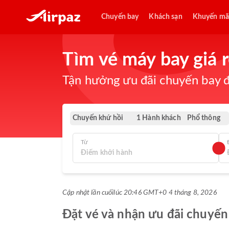
Chuyến bay
Khách sạn
Khuyến mã
Tìm vé máy bay giá
Tận hưởng ưu đãi chuyến bay đ
Chuyến khứ hồi
Phổ thông
1 Hành khách
Từ
Cập nhật lần cuối
lúc 20:46 GMT+0 4 tháng 8, 2026
Đặt vé và nhận ưu đãi chuyến