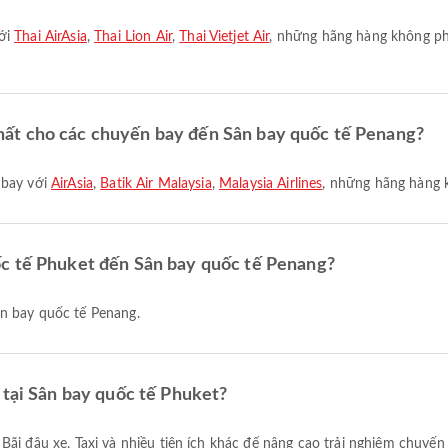
với
Thai AirAsia
,
Thai Lion Air
,
Thai Vietjet Air
, những hãng hàng không ph
ất cho các chuyến bay đến Sân bay quốc tế Penang?
 bay với
AirAsia
,
Batik Air Malaysia
,
Malaysia Airlines
, những hãng hàng k
ốc tế Phuket đến Sân bay quốc tế Penang?
ân bay quốc tế Penang.
 tại Sân bay quốc tế Phuket?