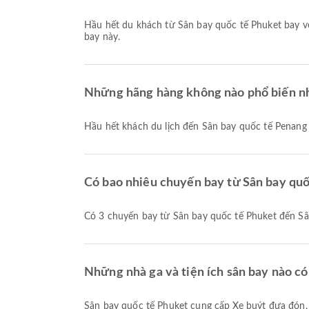
Hầu hết du khách từ Sân bay quốc tế Phuket bay 
bay này.
Những hãng hàng không nào phổ biến nh
Hầu hết khách du lịch đến Sân bay quốc tế Penang
Có bao nhiêu chuyến bay từ Sân bay qu
Có 3 chuyến bay từ Sân bay quốc tế Phuket đến S
Những nhà ga và tiện ích sân bay nào có
Sân bay quốc tế Phuket cung cấp Xe buýt đưa đón, Bãi đậu xe, Taxi và nhiều tiện ích khác để nâng cao trải nghiệm chuyến đi của bạn. Bạn có thể xem thông tin chi tiết về