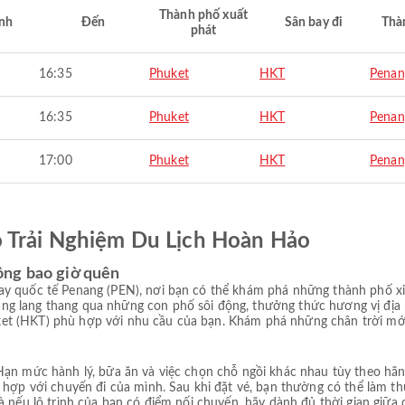
Thành phố xuất
nh
Đến
Sân bay đi
Thà
phát
16:35
Phuket
HKT
Penan
16:35
Phuket
HKT
Penan
17:00
Phuket
HKT
Penan
ó Trải Nghiệm Du Lịch Hoàn Hảo
ông bao giờ quên
ay quốc tế Penang (PEN), nơi bạn có thể khám phá những thành phố xi
g lang thang qua những con phố sôi động, thưởng thức hương vị địa 
t (HKT) phù hợp với nhu cầu của bạn. Khám phá những chân trời mới 
ạn mức hành lý, bữa ăn và việc chọn chỗ ngồi khác nhau tùy theo hãng 
ù hợp với chuyến đi của mình. Sau khi đặt vé, bạn thường có thể làm 
à nếu lộ trình của bạn có điểm nối chuyến, hãy dành đủ thời gian giữa 