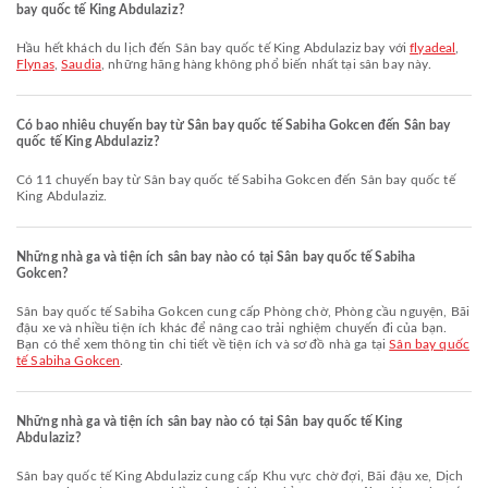
bay quốc tế King Abdulaziz?
Hầu hết khách du lịch đến Sân bay quốc tế King Abdulaziz bay với
flyadeal
,
Flynas
,
Saudia
, những hãng hàng không phổ biến nhất tại sân bay này.
Có bao nhiêu chuyến bay từ Sân bay quốc tế Sabiha Gokcen đến Sân bay
quốc tế King Abdulaziz?
Có 11 chuyến bay từ Sân bay quốc tế Sabiha Gokcen đến Sân bay quốc tế
King Abdulaziz.
Những nhà ga và tiện ích sân bay nào có tại Sân bay quốc tế Sabiha
Gokcen?
Sân bay quốc tế Sabiha Gokcen cung cấp Phòng chờ, Phòng cầu nguyện, Bãi
đậu xe và nhiều tiện ích khác để nâng cao trải nghiệm chuyến đi của bạn.
Bạn có thể xem thông tin chi tiết về tiện ích và sơ đồ nhà ga tại
Sân bay quốc
tế Sabiha Gokcen
.
Những nhà ga và tiện ích sân bay nào có tại Sân bay quốc tế King
Abdulaziz?
Sân bay quốc tế King Abdulaziz cung cấp Khu vực chờ đợi, Bãi đậu xe, Dịch