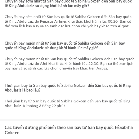
Chuyến bay sớm nhất từ Sân bay quốc tế Sabiha Gokcen đến Sân bay quốc
tế King Abdulaziz sử dụng khởi hành lúc mấy giờ?
Chuyến bay sớm nhất từ Sân bay quốc tế Sabiha Gokcen đến Sân bay quốc
tế King Abdulaziz do Pegasus Airlines khai thác khởi hành lúc 00:20. Bạn có
thể xem lịch bay này và so sánh các lựa chọn chuyến bay khác trên Airpaz.
Chuyến bay muộn nhất từ Sân bay quốc tế Sabiha Gokcen đến Sân bay
quốc tế King Abdulaziz sử dụng khởi hành lúc mấy giờ?
Chuyến bay muộn nhất từ Sân bay quốc tế Sabiha Gokcen đến Sân bay quốc
tế King Abdulaziz do AJet khai thác khởi hành lúc 22:30. Bạn có thể xem lịch
bay này và so sánh các lựa chọn chuyến bay khác trên Airpaz.
Thời gian bay từ Sân bay quốc tế Sabiha Gokcen đến Sân bay quốc tế King
Abdulaziz là bao lâu?
Thời gian bay từ Sân bay quốc tế Sabiha Gokcen đến Sân bay quốc tế King
Abdulaziz là khoảng 3 tiếng 29 phút.
Các tuyến đường phổ biến theo sân bay từ Sân bay quốc tế Sabiha
Gokcen