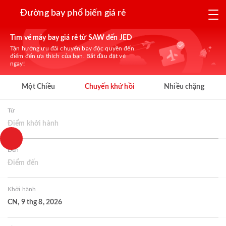
Đường bay phổ biến giá rẻ
Tìm vé máy bay giá rẻ từ SAW đến JED
Tận hưởng ưu đãi chuyến bay độc quyền đến
điểm đến ưa thích của bạn. Bắt đầu đặt vé
ngay!
Một Chiều
Chuyến khứ hồi
Nhiều chặng
Từ
Điểm khởi hành
Đến
Điểm đến
Khởi hành
CN, 9 thg 8, 2026