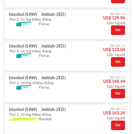
Istanbul (SAW)
Jeddah (JED)
Bắt đầu từ
US$ 129.96
Thứ 5, 27 thg 8
Bay thẳng
Giá/ Người
Flynas
Đặt
Istanbul (SAW)
Jeddah (JED)
Bắt đầu từ
US$ 133.04
Thứ 4, 16 thg 9
Bay thẳng
Giá/ Người
Flynas
Đặt
Istanbul (SAW)
Jeddah (JED)
Bắt đầu từ
US$ 146.44
Thứ 3, 20 thg 10
Bay thẳng
Giá/ Người
Flynas
Đặt
Istanbul (SAW)
Jeddah (JED)
Bắt đầu từ
US$ 163.24
Thứ 2, 14 thg 9
Bay thẳng
Giá/ Người
flyadeal
Đặt