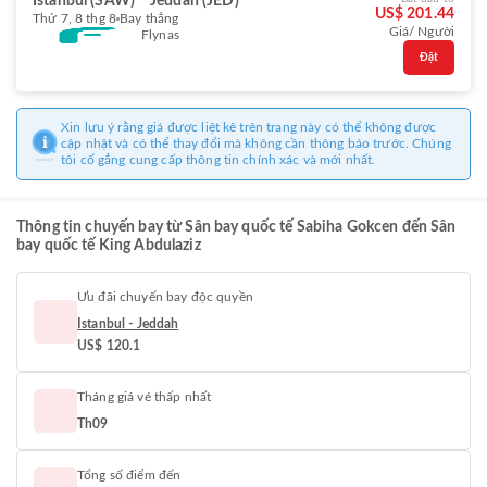
Istanbul (SAW)
Jeddah (JED)
US$ 201.44
Thứ 7, 8 thg 8
Bay thẳng
Giá/ Người
Flynas
Đặt
Xin lưu ý rằng giá được liệt kê trên trang này có thể không được
cập nhật và có thể thay đổi mà không cần thông báo trước. Chúng
tôi cố gắng cung cấp thông tin chính xác và mới nhất.
Thông tin chuyến bay từ Sân bay quốc tế Sabiha Gokcen đến Sân
bay quốc tế King Abdulaziz
Ưu đãi chuyến bay độc quyền
Istanbul - Jeddah
US$ 120.1
Tháng giá vé thấp nhất
Th09
Tổng số điểm đến