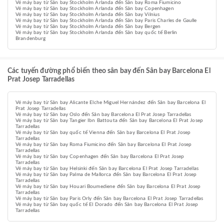
Vé máy bay từ Sân bay Stockholm Arlanda đến Sân bay Roma Fiumicino
Vé máy bay từ Sân bay Stockholm Arlanda đến Sân bay Copenhagen
Vé máy bay từ Sân bay Stockholm Arlanda đến Sân bay Vilnius
Vé máy bay từ Sân bay Stockholm Arlanda đến Sân bay Paris Charles de Gaulle
Vé máy bay từ Sân bay Stockholm Arlanda đến Sân bay Bergen
Vé máy bay từ Sân bay Stockholm Arlanda đến Sân bay quốc tế Berlin
Brandenburg
Các tuyến đường phổ biến theo sân bay đến Sân bay Barcelona El
Prat Josep Tarradellas
Vé máy bay từ Sân bay Alicante Elche Miguel Hernández đến Sân bay Barcelona El
Prat Josep Tarradellas
Vé máy bay từ Sân bay Oslo đến Sân bay Barcelona El Prat Josep Tarradellas
Vé máy bay từ Sân bay Tangier Ibn Battouta đến Sân bay Barcelona El Prat Josep
Tarradellas
Vé máy bay từ Sân bay quốc tế Vienna đến Sân bay Barcelona El Prat Josep
Tarradellas
Vé máy bay từ Sân bay Roma Fiumicino đến Sân bay Barcelona El Prat Josep
Tarradellas
Vé máy bay từ Sân bay Copenhagen đến Sân bay Barcelona El Prat Josep
Tarradellas
Vé máy bay từ Sân bay Helsinki đến Sân bay Barcelona El Prat Josep Tarradellas
Vé máy bay từ Sân bay Palma de Mallorca đến Sân bay Barcelona El Prat Josep
Tarradellas
Vé máy bay từ Sân bay Houari Boumediene đến Sân bay Barcelona El Prat Josep
Tarradellas
Vé máy bay từ Sân bay Paris Orly đến Sân bay Barcelona El Prat Josep Tarradellas
Vé máy bay từ Sân bay quốc tế El Dorado đến Sân bay Barcelona El Prat Josep
Tarradellas