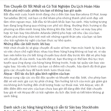
Tìm Chuyến Đi Tốt Nhất và Có Trải Nghiệm Du Lịch Hoàn Hảo
Khám phá một cuộc phiêu lưu bạn sẽ không bao giờ quên
Bắt đầu một cuộc hành trình đáng chú ý đến Sân bay Barcelona El Prat Josep
Tarradellas (BCN), nơi bạn có thể khám phá những thành phố xinh đẹp với
tầm nhìn ngoạn mục, bắt đầu từ khoảnh khắc bạn hạ cánh. Hãy tưởng tượng
bạn đang lang thang qua những con phố sôi động, thưởng thức hương vị địa
phương và đắm mình trong bầu không khí đặc biệt. Chọn vé máy bay phù
hợp từ Sân bay Stockholm Arlanda (ARN) phù hợp với nhu cầu của bạn.
Khám phá những chân trời mới với những người thân yêu của bạn và làm
cho trải nghiệm kỳ nghỉ của bạn thực sự khó quên.
Những điều cần biết trước khi bay
Một chút chuẩn bị sẽ giúp chuyến đi suôn sẻ hơn. Hạn mức hành lý, bữa ăn
và việc chọn chỗ ngồi khác nhau tùy theo hãng hàng không và loại vé, vì vậy
bạn nên kiểm tra chi tiết từng chuyến bay dưới đây trước khi đặt vé phù hợp
với chuyến đi của mình. Sau khi đặt vé, bạn thường có thể làm thủ tục trực
tuyến qua ứng dụng của hãng hàng không trước, hoặc tại quầy sân bay vào
ngày bay. Và nếu lộ trình của bạn có điểm nối chuyến, hãy dành đủ thời gian
giữa các chuyến bay để hành trình luôn thoải mái.
Airpaz - Đối tác du lịch giàu kinh nghiệm của bạn
Airpaz cung cấp các ưu đãi độc quyền và khuyến mại đặc biệt, cho phép bạn
đặt vé với mức giá cực kỳ phải chăng. Tận hưởng lợi ích của mức giá giảm giá
mà không ảnh hưởng đến chất lượng hoặc sự thoải mái. Với Airpaz, việc đi
đến điểm đến mơ ước của bạn chưa bao giờ dễ dàng đến thế. Đặt chuyến
bay giá rẻ với Airpaz để có trải nghiệm du lịch đặc biệt và tiết kiệm không gì
sánh bằng.
Danh sách các hãng hàng không có sẵn từ Sân bay Stockholm