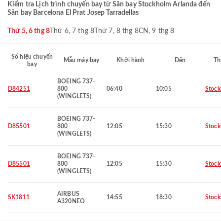
Kiểm tra Lịch trình chuyến bay từ Sân bay Stockholm Arlanda đến
Sân bay Barcelona El Prat Josep Tarradellas
Thứ 5, 6 thg 8
Thứ 6, 7 thg 8
Thứ 7, 8 thg 8
CN, 9 thg 8
Số hiệu chuyến
Mẫu máy bay
Khởi hành
Đến
Th
bay
BOEING 737-
D84251
800
06:40
10:05
Stoc
(WINGLETS)
BOEING 737-
D85501
800
12:05
15:30
Stoc
(WINGLETS)
BOEING 737-
D85501
800
12:05
15:30
Stoc
(WINGLETS)
AIRBUS
SK1811
14:55
18:30
Stoc
A320NEO