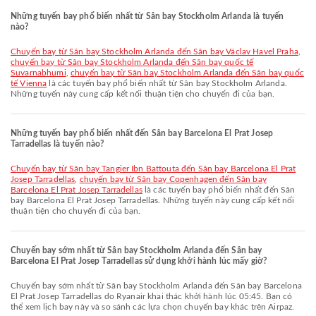
Những tuyến bay phổ biến nhất từ Sân bay Stockholm Arlanda là tuyến
nào?
chuyến bay từ Sân bay Stockholm Arlanda đến Sân bay Václav Havel Praha
,
chuyến bay từ Sân bay Stockholm Arlanda đến Sân bay quốc tế
Suvarnabhumi
,
chuyến bay từ Sân bay Stockholm Arlanda đến Sân bay quốc
tế Vienna
là các tuyến bay phổ biến nhất từ Sân bay Stockholm Arlanda.
Những tuyến này cung cấp kết nối thuận tiện cho chuyến đi của bạn.
Những tuyến bay phổ biến nhất đến Sân bay Barcelona El Prat Josep
Tarradellas là tuyến nào?
chuyến bay từ Sân bay Tangier Ibn Battouta đến Sân bay Barcelona El Prat
Josep Tarradellas
,
chuyến bay từ Sân bay Copenhagen đến Sân bay
Barcelona El Prat Josep Tarradellas
là các tuyến bay phổ biến nhất đến Sân
bay Barcelona El Prat Josep Tarradellas. Những tuyến này cung cấp kết nối
thuận tiện cho chuyến đi của bạn.
Chuyến bay sớm nhất từ Sân bay Stockholm Arlanda đến Sân bay
Barcelona El Prat Josep Tarradellas sử dụng khởi hành lúc mấy giờ?
Chuyến bay sớm nhất từ Sân bay Stockholm Arlanda đến Sân bay Barcelona
El Prat Josep Tarradellas do Ryanair khai thác khởi hành lúc 05:45. Bạn có
thể xem lịch bay này và so sánh các lựa chọn chuyến bay khác trên Airpaz.