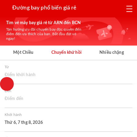
Đường bay phổ biến giá rẻ
Tìm vé máy bay giá rẻ từ ARN đến BCN
Tận hưởng ưu đãi chuyến bay độc quyền đến
điểm đến ưa thích của bạn. Bắt đầu đặt vé
ngay!
Một Chiều
Chuyến khứ hồi
Nhiều chặng
Từ
Điểm khởi hành
Đến
Điểm đến
Khởi hành
Thứ 6, 7 thg 8, 2026