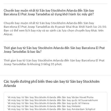
Chuyến bay muộn nhất từ Sân bay Stockholm Arlanda đến Sân bay
Barcelona El Prat Josep Tarradellas sử dụng khởi hành lúc mấy giờ?
Chuyến bay muộn nhất từ Sân bay Stockholm Arlanda đến Sân bay
Barcelona El Prat Josep Tarradellas do Ryanair khai thác khởi hành lúc 21:50.
Bạn có thể xem lịch bay này và so sánh các lựa chọn chuyến bay khác trên
Airpaz.
Thời gian bay từ Sân bay Stockholm Arlanda đến Sân bay Barcelona El Prat
Josep Tarradellas là bao lâu?
Thời gian bay từ Sân bay Stockholm Arlanda đến Sân bay Barcelona El Prat
Josep Tarradellas là khoảng 3 tiếng 35 phút.
Các tuyến đường phổ biến theo sân bay từ Sân bay Stockholm
Arlanda
Vé máy bay từ Sân bay Stockholm Arlanda đến Sân bay Václav Havel Praha
Vé máy bay từ Sân bay Stockholm Arlanda đến Sân bay quốc tế Suvarnabhumi
Vé máy bay từ Sân bay Stockholm Arlanda đến Sân bay quốc tế Vienna
Vé máy bay từ Sân bay Stockholm Arlanda đến Sân bay Helsinki
Vé máy bay từ Sân bay Stockholm Arlanda đến Sân bay Amsterdam Schiphol