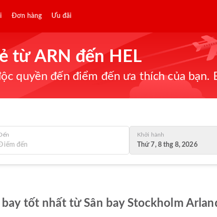
i
Đơn hàng
Ưu đãi
 rẻ từ ARN đến HEL
ộc quyền đến điểm đến ưa thích của bạn. B
Đến
Khởi hành
Thứ 7, 8 thg 8, 2026
 bay tốt nhất từ Sân bay Stockholm Arlan