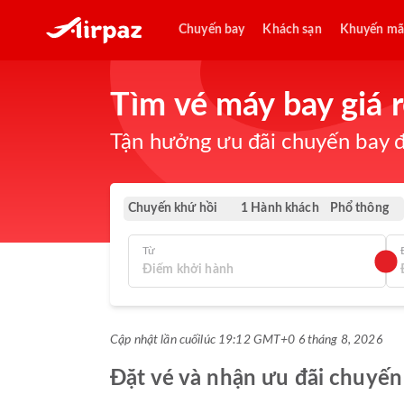
Chuyến bay
Khách sạn
Khuyến mã
Tìm vé máy bay giá
Tận hưởng ưu đãi chuyến bay đ
Chuyến khứ hồi
Phổ thông
1 Hành khách
Từ
Cập nhật lần cuối
lúc 19:12 GMT+0 6 tháng 8, 2026
Đặt vé và nhận ưu đãi chuyến