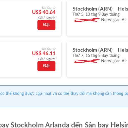
Bắt đầu từ
Stockholm (ARN)
Hels
US$ 40.64
Thứ 5, 10 thg 9
Bay thẳng
Giá/ Người
Norwegian Air
Đặt
Bắt đầu từ
Stockholm (ARN)
Hels
US$ 46.11
Thứ 7, 15 thg 8
Bay thẳng
Giá/ Người
Norwegian Air
Đặt
này có thể không được cập nhật và có thể thay đổi mà không cần thông b
bay Stockholm Arlanda đến Sân bay Helsi