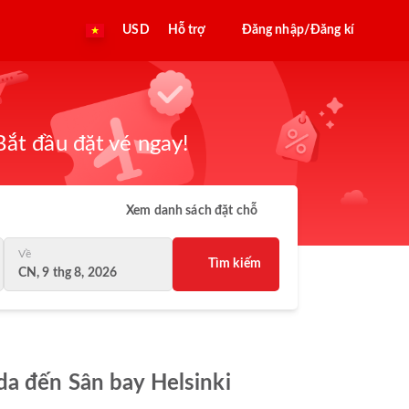
USD
Hỗ trợ
Đăng nhập/Đăng kí
ắt đầu đặt vé ngay!
Xem danh sách đặt chỗ
Về
Tìm kiếm
CN, 9 thg 8, 2026
da đến Sân bay Helsinki