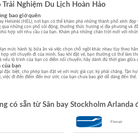
ó Trải Nghiệm Du Lịch Hoàn Hảo
ông bao giờ quên
ay Helsinki (HEL), nơi bạn có thể khám phá những thành phố xinh đẹp
 qua những con phố sôi động, thưởng thức hương vị địa phương và đắ
hù hợp với nhu cầu của bạn. Khám phá những chân trời mới với những
ạn mức hành lý, bữa ăn và việc chọn chỗ ngồi khác nhau tùy theo hãng 
ù hợp với chuyến đi của mình. Sau khi đặt vé, bạn thường có thể làm 
à nếu lộ trình của bạn có điểm nối chuyến, hãy dành đủ thời gian giữa 
m của bạn
i đặc biệt, cho phép bạn đặt vé với mức giá cực kỳ phải chăng. Tận h
, việc đi đến điểm đến mơ ước của bạn chưa bao giờ dễ dàng đến thế. Đ
g có sẵn từ Sân bay Stockholm Arlanda đ
Finnair