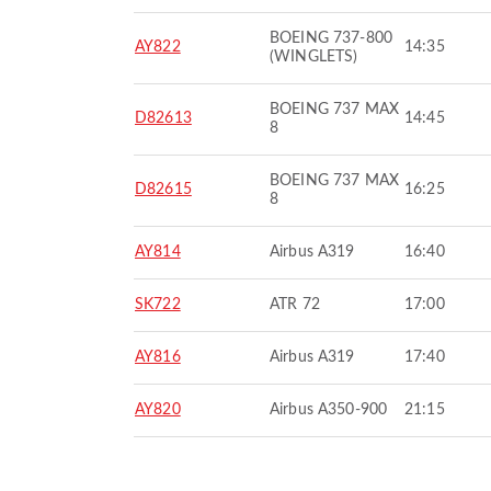
BOEING 737-800
AY822
14:35
(WINGLETS)
BOEING 737 MAX
D82613
14:45
8
BOEING 737 MAX
D82615
16:25
8
AY814
Airbus A319
16:40
SK722
ATR 72
17:00
AY816
Airbus A319
17:40
AY820
Airbus A350-900
21:15