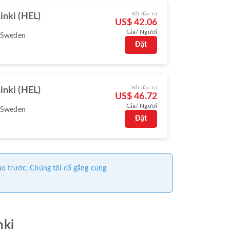
Bắt đầu từ
inki (HEL)
US$ 42.06
Giá/ Người
 Sweden
Đặt
Bắt đầu từ
inki (HEL)
US$ 46.72
Giá/ Người
 Sweden
Đặt
áo trước. Chúng tôi cố gắng cung
nki