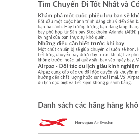
Tìm Chuyến Đi Tốt Nhất và C
Khám phá một cuộc phiêu lưu bạn sẽ kh
Bắt đầu một cuộc hành trình đáng chú ý đến Sân b
bạn hạ cánh. Hãy tưởng tượng bạn đang lang thang
bay phù hợp từ Sân bay Stockholm Arlanda (ARN) p
kỳ nghỉ của bạn thực sự khó quên.
Những điều cần biết trước khi bay
Một chút chuẩn bị sẽ giúp chuyến đi suôn sẻ hơn. H
tiết từng chuyến bay dưới đây trước khi đặt vé ph
không trước, hoặc tại quầy sân bay vào ngày bay. V
Airpaz - Đối tác du lịch giàu kinh nghiệ
Airpaz cung cấp các ưu đãi độc quyền và khuyến mạ
hưởng đến chất lượng hoặc sự thoải mái. Với Airpaz
du lịch đặc biệt và tiết kiệm không gì sánh bằng.
Danh sách các hãng hàng khôn
Norwegian Air Sweden