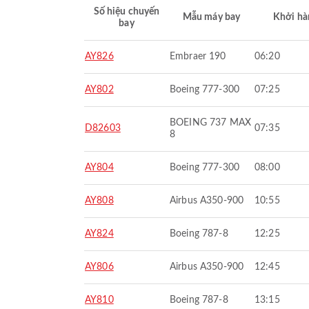
Số hiệu chuyến
Mẫu máy bay
Khởi hà
bay
AY826
Embraer 190
06:20
AY802
Boeing 777-300
07:25
BOEING 737 MAX
D82603
07:35
8
AY804
Boeing 777-300
08:00
AY808
Airbus A350-900
10:55
AY824
Boeing 787-8
12:25
AY806
Airbus A350-900
12:45
AY810
Boeing 787-8
13:15