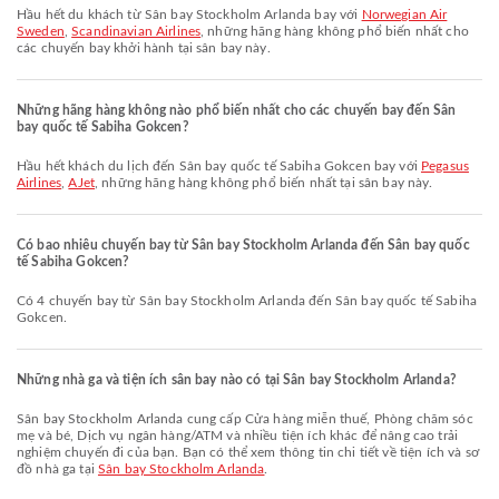
Hầu hết du khách từ Sân bay Stockholm Arlanda bay với
Norwegian Air
Sweden
,
Scandinavian Airlines
, những hãng hàng không phổ biến nhất cho
các chuyến bay khởi hành tại sân bay này.
Những hãng hàng không nào phổ biến nhất cho các chuyến bay đến Sân
bay quốc tế Sabiha Gokcen?
Hầu hết khách du lịch đến Sân bay quốc tế Sabiha Gokcen bay với
Pegasus
Airlines
,
AJet
, những hãng hàng không phổ biến nhất tại sân bay này.
Có bao nhiêu chuyến bay từ Sân bay Stockholm Arlanda đến Sân bay quốc
tế Sabiha Gokcen?
Có 4 chuyến bay từ Sân bay Stockholm Arlanda đến Sân bay quốc tế Sabiha
Gokcen.
Những nhà ga và tiện ích sân bay nào có tại Sân bay Stockholm Arlanda?
Sân bay Stockholm Arlanda cung cấp Cửa hàng miễn thuế, Phòng chăm sóc
mẹ và bé, Dịch vụ ngân hàng/ATM và nhiều tiện ích khác để nâng cao trải
nghiệm chuyến đi của bạn. Bạn có thể xem thông tin chi tiết về tiện ích và sơ
đồ nhà ga tại
Sân bay Stockholm Arlanda
.