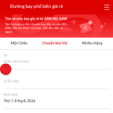
Đường bay phổ biến giá rẻ
Tìm vé máy bay giá rẻ từ ARN đến SAW
Tận hưởng ưu đãi chuyến bay độc quyền đến
điểm đến ưa thích của bạn. Bắt đầu đặt vé
ngay!
Một Chiều
Chuyến khứ hồi
Nhiều chặng
Từ
Điểm khởi hành
Đến
Điểm đến
Khởi hành
Thứ 7, 8 thg 8, 2026