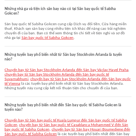
Những nhà ga và tiện ích sân bay nào có tại Sân bay quốc tế Sabiha
Gokcen?
Sân bay quốc tế Sabiha Gokcen cung cấp Dịch vụ đổi tiền, Cửa hàng miễn
thuế, Khách sạn sân bay cùng nhiều tiện ích khác để nâng cao trải nghiệm
chuyến đi của bạn. Bạn có thể xem thông tin chi tiết về tiện nghi và sơ đồ
nhà ga tại
Sân bay quốc tế Sabiha Gokcen
.
Những tuyến bay phổ biến nhất từ Sân bay Stockholm Arlanda là tuyến
nào?
chuyến bay từ Sân bay Stockholm Arlanda đến Sân bay Václav Havel Praha
,
chuyến bay từ Sân bay Stockholm Arlanda đến Sân bay quốc tế
Suvarnabhumi
,
chuyến bay từ Sân bay Stockholm Arlanda đến Sân bay quốc
tế Vienna
là các tuyến bay phổ biến nhất từ Sân bay Stockholm Arlanda.
Những tuyến này cung cấp kết nối thuận tiện cho chuyến đi của bạn.
Những tuyến bay phổ biến nhất đến Sân bay quốc tế Sabiha Gokcen là
tuyến nào?
chuyến bay từ Sân bay quốc tế Kuala Lumpur đến Sân bay quốc tế Sabiha
Gokcen
,
chuyến bay từ Sân bay quốc tế Casablanca Mohammed V đến Sân
bay quốc tế Sabiha Gokcen
,
chuyến bay từ Sân bay Houari Boumediene đến
Sân bay quốc tế Sabiha Gokcen
là các tuyến bay phổ biến nhất đến Sân bay