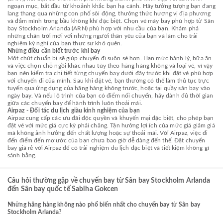
ngoạn mục, bắt đầu từ khoảnh khắc bạn hạ cánh. Hãy tưởng tượng bạn đang
lang thang qua những con phố sôi động, thưởng thức hương vị địa phương
và đắm mình trong bầu không khí đặc biệt. Chọn vé máy bay phù hợp từ Sân
bay Stockholm Arlanda (ARN) phù hợp với nhu cầu của bạn. Khám phá
những chân trời mới với những người thân yêu của bạn và làm cho trải
nghiệm kỳ nghỉ của bạn thực sự khó quên.
Những điều cần biết trước khi bay
Một chút chuẩn bị sẽ giúp chuyến đi suôn sẻ hơn. Hạn mức hành lý, bữa ăn
và việc chọn chỗ ngồi khác nhau tùy theo hãng hàng không và loại vé, vì vậy
bạn nên kiểm tra chi tiết từng chuyến bay dưới đây trước khi đặt vé phù hợp
với chuyến đi của mình. Sau khi đặt vé, bạn thường có thể làm thủ tục trực
tuyến qua ứng dụng của hãng hàng không trước, hoặc tại quầy sân bay vào
ngày bay. Và nếu lộ trình của bạn có điểm nối chuyến, hãy dành đủ thời gian
giữa các chuyến bay để hành trình luôn thoải mái.
Airpaz - Đối tác du lịch giàu kinh nghiệm của bạn
Airpaz cung cấp các ưu đãi độc quyền và khuyến mại đặc biệt, cho phép bạn
đặt vé với mức giá cực kỳ phải chăng. Tận hưởng lợi ích của mức giá giảm giá
mà không ảnh hưởng đến chất lượng hoặc sự thoải mái. Với Airpaz, việc đi
đến điểm đến mơ ước của bạn chưa bao giờ dễ dàng đến thế. Đặt chuyến
bay giá rẻ với Airpaz để có trải nghiệm du lịch đặc biệt và tiết kiệm không gì
sánh bằng.
Câu hỏi thường gặp về chuyến bay từ Sân bay Stockholm Arlanda
đến Sân bay quốc tế Sabiha Gokcen
Những hãng hàng không nào phổ biến nhất cho chuyến bay từ Sân bay
Stockholm Arlanda?