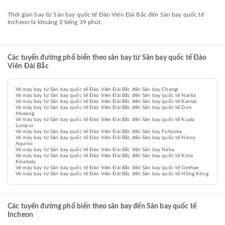
Thời gian bay từ Sân bay quốc tế Đào Viên Đài Bắc đến Sân bay quốc tế
Incheon là khoảng 2 tiếng 39 phút.
Các tuyến đường phổ biến theo sân bay từ Sân bay quốc tế Đào
Viên Đài Bắc
Vé máy bay từ Sân bay quốc tế Đào Viên Đài Bắc đến Sân bay Changi
Vé máy bay từ Sân bay quốc tế Đào Viên Đài Bắc đến Sân bay quốc tế Narita
Vé máy bay từ Sân bay quốc tế Đào Viên Đài Bắc đến Sân bay quốc tế Kansai
Vé máy bay từ Sân bay quốc tế Đào Viên Đài Bắc đến Sân bay quốc tế Don
Mueang
Vé máy bay từ Sân bay quốc tế Đào Viên Đài Bắc đến Sân bay quốc tế Kuala
Lumpur
Vé máy bay từ Sân bay quốc tế Đào Viên Đài Bắc đến Sân bay Fukuoka
Vé máy bay từ Sân bay quốc tế Đào Viên Đài Bắc đến Sân bay quốc tế Ninoy
Aquino
Vé máy bay từ Sân bay quốc tế Đào Viên Đài Bắc đến Sân bay Naha
Vé máy bay từ Sân bay quốc tế Đào Viên Đài Bắc đến Sân bay quốc tế Kota
Kinabalu
Vé máy bay từ Sân bay quốc tế Đào Viên Đài Bắc đến Sân bay quốc tế Gimhae
Vé máy bay từ Sân bay quốc tế Đào Viên Đài Bắc đến Sân bay quốc tế Hồng Kông
Các tuyến đường phổ biến theo sân bay đến Sân bay quốc tế
Incheon