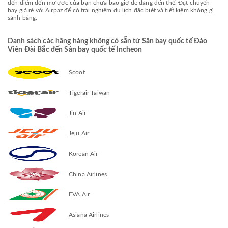
đến điểm đến mơ ước của bạn chưa bao giờ dễ dàng đến thế. Đặt chuyến
bay giá rẻ với Airpaz để có trải nghiệm du lịch đặc biệt và tiết kiệm không gì
sánh bằng.
Danh sách các hãng hàng không có sẵn từ Sân bay quốc tế Đào
Viên Đài Bắc đến Sân bay quốc tế Incheon
Scoot
Tigerair Taiwan
Jin Air
Jeju Air
Korean Air
China Airlines
EVA Air
Asiana Airlines