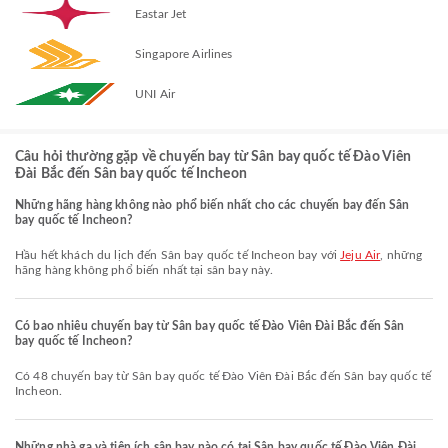
Eastar Jet
Singapore Airlines
UNI Air
Câu hỏi thường gặp về chuyến bay từ Sân bay quốc tế Đào Viên
Đài Bắc đến Sân bay quốc tế Incheon
Những hãng hàng không nào phổ biến nhất cho các chuyến bay đến Sân
bay quốc tế Incheon?
Hầu hết khách du lịch đến Sân bay quốc tế Incheon bay với
Jeju Air
, những
hãng hàng không phổ biến nhất tại sân bay này.
Có bao nhiêu chuyến bay từ Sân bay quốc tế Đào Viên Đài Bắc đến Sân
bay quốc tế Incheon?
Có 48 chuyến bay từ Sân bay quốc tế Đào Viên Đài Bắc đến Sân bay quốc tế
Incheon.
Những nhà ga và tiện ích sân bay nào có tại Sân bay quốc tế Đào Viên Đài