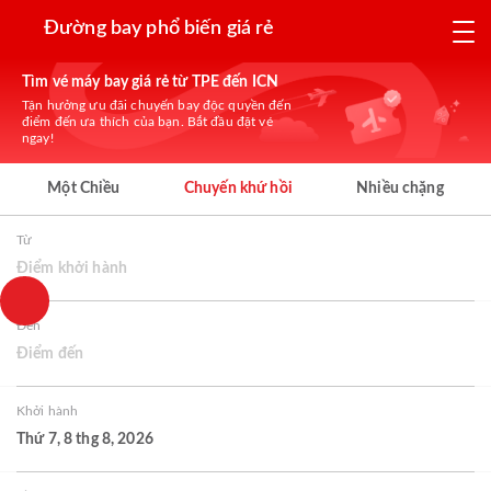
Đường bay phổ biến giá rẻ
Tìm vé máy bay giá rẻ từ TPE đến ICN
Tận hưởng ưu đãi chuyến bay độc quyền đến
điểm đến ưa thích của bạn. Bắt đầu đặt vé
ngay!
Một Chiều
Chuyến khứ hồi
Nhiều chặng
Từ
Điểm khởi hành
Đến
Điểm đến
Khởi hành
Thứ 7, 8 thg 8, 2026