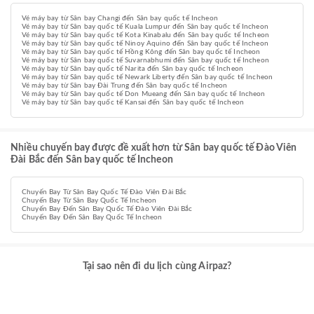
Vé máy bay từ Sân bay Changi đến Sân bay quốc tế Incheon
Vé máy bay từ Sân bay quốc tế Kuala Lumpur đến Sân bay quốc tế Incheon
Vé máy bay từ Sân bay quốc tế Kota Kinabalu đến Sân bay quốc tế Incheon
Vé máy bay từ Sân bay quốc tế Ninoy Aquino đến Sân bay quốc tế Incheon
Vé máy bay từ Sân bay quốc tế Hồng Kông đến Sân bay quốc tế Incheon
Vé máy bay từ Sân bay quốc tế Suvarnabhumi đến Sân bay quốc tế Incheon
Vé máy bay từ Sân bay quốc tế Narita đến Sân bay quốc tế Incheon
Vé máy bay từ Sân bay quốc tế Newark Liberty đến Sân bay quốc tế Incheon
Vé máy bay từ Sân bay Đài Trung đến Sân bay quốc tế Incheon
Vé máy bay từ Sân bay quốc tế Don Mueang đến Sân bay quốc tế Incheon
Vé máy bay từ Sân bay quốc tế Kansai đến Sân bay quốc tế Incheon
Nhiều chuyến bay được đề xuất hơn từ Sân bay quốc tế Đào Viên
Đài Bắc đến Sân bay quốc tế Incheon
Chuyến Bay Từ Sân Bay Quốc Tế Đào Viên Đài Bắc
Chuyến Bay Từ Sân Bay Quốc Tế Incheon
Chuyến Bay Đến Sân Bay Quốc Tế Đào Viên Đài Bắc
Chuyến Bay Đến Sân Bay Quốc Tế Incheon
Tại sao nên đi du lịch cùng Airpaz?