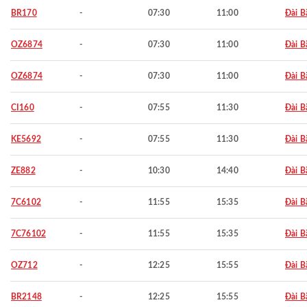
BR170
-
07:30
11:00
Đài B
OZ6874
-
07:30
11:00
Đài B
OZ6874
-
07:30
11:00
Đài B
CI160
-
07:55
11:30
Đài B
KE5692
-
07:55
11:30
Đài B
ZE882
-
10:30
14:40
Đài B
7C6102
-
11:55
15:35
Đài B
7C76102
-
11:55
15:35
Đài B
OZ712
-
12:25
15:55
Đài B
BR2148
-
12:25
15:55
Đài B