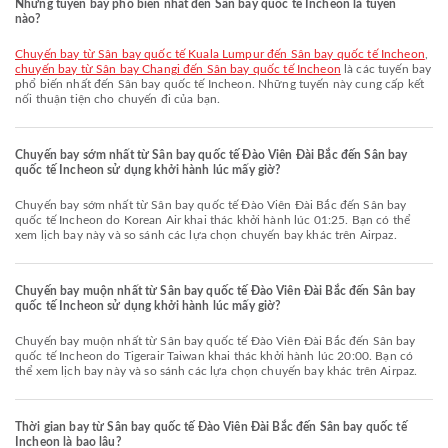
Những tuyến bay phổ biến nhất đến Sân bay quốc tế Incheon là tuyến
nào?
chuyến bay từ Sân bay quốc tế Kuala Lumpur đến Sân bay quốc tế Incheon
,
chuyến bay từ Sân bay Changi đến Sân bay quốc tế Incheon
là các tuyến bay
phổ biến nhất đến Sân bay quốc tế Incheon. Những tuyến này cung cấp kết
nối thuận tiện cho chuyến đi của bạn.
Chuyến bay sớm nhất từ Sân bay quốc tế Đào Viên Đài Bắc đến Sân bay
quốc tế Incheon sử dụng khởi hành lúc mấy giờ?
Chuyến bay sớm nhất từ Sân bay quốc tế Đào Viên Đài Bắc đến Sân bay
quốc tế Incheon do Korean Air khai thác khởi hành lúc 01:25. Bạn có thể
xem lịch bay này và so sánh các lựa chọn chuyến bay khác trên Airpaz.
Chuyến bay muộn nhất từ Sân bay quốc tế Đào Viên Đài Bắc đến Sân bay
quốc tế Incheon sử dụng khởi hành lúc mấy giờ?
Chuyến bay muộn nhất từ Sân bay quốc tế Đào Viên Đài Bắc đến Sân bay
quốc tế Incheon do Tigerair Taiwan khai thác khởi hành lúc 20:00. Bạn có
thể xem lịch bay này và so sánh các lựa chọn chuyến bay khác trên Airpaz.
Thời gian bay từ Sân bay quốc tế Đào Viên Đài Bắc đến Sân bay quốc tế
Incheon là bao lâu?