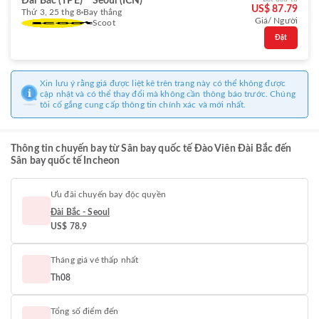
Đài Bắc (TPE)
Seoul (ICN)
US$ 87.79
Thứ 3, 25 thg 8
Bay thẳng
Giá/ Người
Scoot
Đặt
Xin lưu ý rằng giá được liệt kê trên trang này có thể không được
cập nhật và có thể thay đổi mà không cần thông báo trước. Chúng
tôi cố gắng cung cấp thông tin chính xác và mới nhất.
Thông tin chuyến bay từ Sân bay quốc tế Đào Viên Đài Bắc đến
Sân bay quốc tế Incheon
Ưu đãi chuyến bay độc quyền
Đài Bắc - Seoul
US$ 78.9
Tháng giá vé thấp nhất
Th08
Tổng số điểm đến