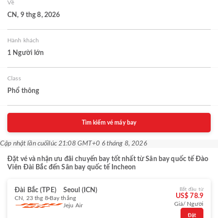
Về
CN, 9 thg 8, 2026
Hành khách
1 Người lớn
Class
Phổ thông
Tìm kiếm vé máy bay
Cập nhật lần cuối
lúc 21:08 GMT+0 6 tháng 8, 2026
Đặt vé và nhận ưu đãi chuyến bay tốt nhất từ Sân bay quốc tế Đào
Viên Đài Bắc đến Sân bay quốc tế Incheon
Đài Bắc (TPE)
Seoul (ICN)
Bắt đầu từ
US$ 78.9
CN, 23 thg 8
Bay thẳng
Giá/ Người
Jeju Air
Đặt