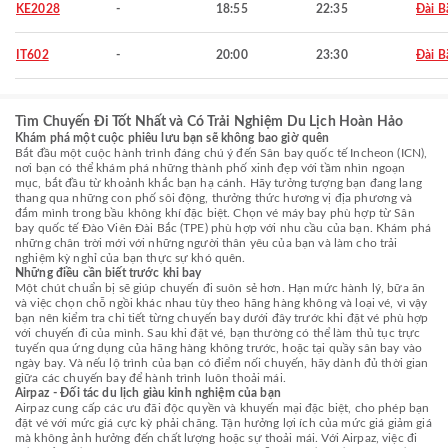
KE2028
-
18:55
22:35
Đài B
IT602
-
20:00
23:30
Đài B
Tìm Chuyến Đi Tốt Nhất và Có Trải Nghiệm Du Lịch Hoàn Hảo
Khám phá một cuộc phiêu lưu bạn sẽ không bao giờ quên
Bắt đầu một cuộc hành trình đáng chú ý đến Sân bay quốc tế Incheon (ICN),
nơi bạn có thể khám phá những thành phố xinh đẹp với tầm nhìn ngoạn
mục, bắt đầu từ khoảnh khắc bạn hạ cánh. Hãy tưởng tượng bạn đang lang
thang qua những con phố sôi động, thưởng thức hương vị địa phương và
đắm mình trong bầu không khí đặc biệt. Chọn vé máy bay phù hợp từ Sân
bay quốc tế Đào Viên Đài Bắc (TPE) phù hợp với nhu cầu của bạn. Khám phá
những chân trời mới với những người thân yêu của bạn và làm cho trải
nghiệm kỳ nghỉ của bạn thực sự khó quên.
Những điều cần biết trước khi bay
Một chút chuẩn bị sẽ giúp chuyến đi suôn sẻ hơn. Hạn mức hành lý, bữa ăn
và việc chọn chỗ ngồi khác nhau tùy theo hãng hàng không và loại vé, vì vậy
bạn nên kiểm tra chi tiết từng chuyến bay dưới đây trước khi đặt vé phù hợp
với chuyến đi của mình. Sau khi đặt vé, bạn thường có thể làm thủ tục trực
tuyến qua ứng dụng của hãng hàng không trước, hoặc tại quầy sân bay vào
ngày bay. Và nếu lộ trình của bạn có điểm nối chuyến, hãy dành đủ thời gian
giữa các chuyến bay để hành trình luôn thoải mái.
Airpaz - Đối tác du lịch giàu kinh nghiệm của bạn
Airpaz cung cấp các ưu đãi độc quyền và khuyến mại đặc biệt, cho phép bạn
đặt vé với mức giá cực kỳ phải chăng. Tận hưởng lợi ích của mức giá giảm giá
mà không ảnh hưởng đến chất lượng hoặc sự thoải mái. Với Airpaz, việc đi