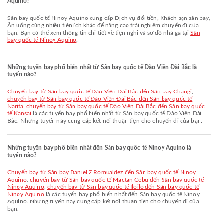
Aquino?
Sân bay quốc tế Ninoy Aquino cung cấp Dịch vụ đổi tiền, Khách sạn sân bay,
Ăn uống cùng nhiều tiện ích khác để nâng cao trải nghiệm chuyến đi của
bạn. Bạn có thể xem thông tin chi tiết về tiện nghi và sơ đồ nhà ga tại
Sân
bay quốc tế Ninoy Aquino
.
Những tuyến bay phổ biến nhất từ Sân bay quốc tế Đào Viên Đài Bắc là
tuyến nào?
chuyến bay từ Sân bay quốc tế Đào Viên Đài Bắc đến Sân bay Changi
,
chuyến bay từ Sân bay quốc tế Đào Viên Đài Bắc đến Sân bay quốc tế
Narita
,
chuyến bay từ Sân bay quốc tế Đào Viên Đài Bắc đến Sân bay quốc
tế Kansai
là các tuyến bay phổ biến nhất từ Sân bay quốc tế Đào Viên Đài
Bắc. Những tuyến này cung cấp kết nối thuận tiện cho chuyến đi của bạn.
Những tuyến bay phổ biến nhất đến Sân bay quốc tế Ninoy Aquino là
tuyến nào?
chuyến bay từ Sân bay Daniel Z Romualdez đến Sân bay quốc tế Ninoy
Aquino
,
chuyến bay từ Sân bay quốc tế Mactan Cebu đến Sân bay quốc tế
Ninoy Aquino
,
chuyến bay từ Sân bay quốc tế Iloilo đến Sân bay quốc tế
Ninoy Aquino
là các tuyến bay phổ biến nhất đến Sân bay quốc tế Ninoy
Aquino. Những tuyến này cung cấp kết nối thuận tiện cho chuyến đi của
bạn.