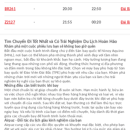
BR261
-
20:30
22:50
Đài B
Z2127
-
21:55
00:20
Đài B
Tìm Chuyến Đi Tốt Nhất và Có Trải Nghiệm Du Lịch Hoàn Hảo
Khám phá một cuộc phiêu lưu bạn sẽ không bao giờ quên
Bắt đầu một cuộc hành trình đáng chú ý đến Sân bay quốc tế Ninoy Aquino
(MNL), nơi bạn có thể khám phá những thành phố xinh đẹp với tầm nhìn
ngoạn mục, bắt đầu từ khoảnh khắc bạn hạ cánh. Hãy tưởng tượng bạn đang
lang thang qua những con phố sôi động, thưởng thức hương vị địa phương
và đắm mình trong bầu không khí đặc biệt. Chọn vé máy bay phù hợp từ Sân
bay quốc tế Đào Viên Đài Bắc (TPE) phù hợp với nhu cầu của bạn. Khám phá
những chân trời mới với những người thân yêu của bạn và làm cho trải
nghiệm kỳ nghỉ của bạn thực sự khó quên.
Những điều cần biết trước khi bay
Một chút chuẩn bị sẽ giúp chuyến đi suôn sẻ hơn. Hạn mức hành lý, bữa ăn
và việc chọn chỗ ngồi khác nhau tùy theo hãng hàng không và loại vé, vì vậy
bạn nên kiểm tra chi tiết từng chuyến bay dưới đây trước khi đặt vé phù hợp
với chuyến đi của mình. Sau khi đặt vé, bạn thường có thể làm thủ tục trực
tuyến qua ứng dụng của hãng hàng không trước, hoặc tại quầy sân bay vào
ngày bay. Và nếu lộ trình của bạn có điểm nối chuyến, hãy dành đủ thời gian
giữa các chuyến bay để hành trình luôn thoải mái.
Airpaz - Đối tác du lịch giàu kinh nghiệm của bạn
Airpaz cung cấp các ưu đãi độc quyền và khuyến mại đặc biệt, cho phép bạn
đặt vé với mức giá cực kỳ phải chăng. Tận hưởng lợi ích của mức giá giảm giá