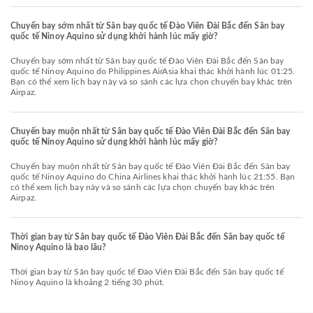
Chuyến bay sớm nhất từ Sân bay quốc tế Đào Viên Đài Bắc đến Sân bay
quốc tế Ninoy Aquino sử dụng khởi hành lúc mấy giờ?
Chuyến bay sớm nhất từ Sân bay quốc tế Đào Viên Đài Bắc đến Sân bay
quốc tế Ninoy Aquino do Philippines AirAsia khai thác khởi hành lúc 01:25.
Bạn có thể xem lịch bay này và so sánh các lựa chọn chuyến bay khác trên
Airpaz.
Chuyến bay muộn nhất từ Sân bay quốc tế Đào Viên Đài Bắc đến Sân bay
quốc tế Ninoy Aquino sử dụng khởi hành lúc mấy giờ?
Chuyến bay muộn nhất từ Sân bay quốc tế Đào Viên Đài Bắc đến Sân bay
quốc tế Ninoy Aquino do China Airlines khai thác khởi hành lúc 21:55. Bạn
có thể xem lịch bay này và so sánh các lựa chọn chuyến bay khác trên
Airpaz.
Thời gian bay từ Sân bay quốc tế Đào Viên Đài Bắc đến Sân bay quốc tế
Ninoy Aquino là bao lâu?
Thời gian bay từ Sân bay quốc tế Đào Viên Đài Bắc đến Sân bay quốc tế
Ninoy Aquino là khoảng 2 tiếng 30 phút.