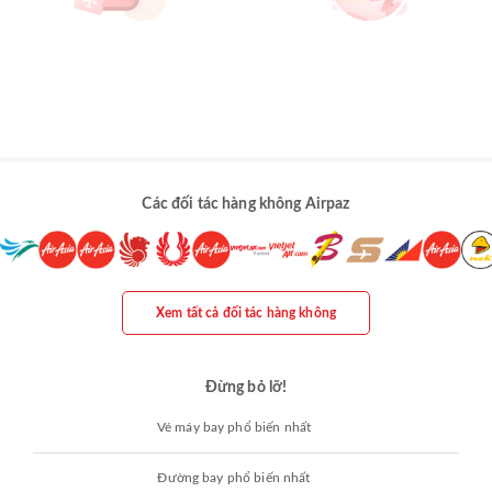
Các đối tác hàng không Airpaz
Xem tất cả đối tác hàng không
Đừng bỏ lỡ!
Vé máy bay phổ biến nhất
Đường bay phổ biến nhất