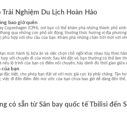
ó Trải Nghiệm Du Lịch Hoàn Hảo
ông bao giờ quên
bay Copenhagen (CPH), nơi bạn có thể khám phá những thành phố xinh
thang qua những con phố sôi động, thưởng thức hương vị địa phương 
BS) phù hợp với nhu cầu của bạn. Khám phá những chân trời mới với nh
ạn mức hành lý, bữa ăn và việc chọn chỗ ngồi khác nhau tùy theo hãng 
ù hợp với chuyến đi của mình. Sau khi đặt vé, bạn thường có thể làm 
à nếu lộ trình của bạn có điểm nối chuyến, hãy dành đủ thời gian giữa 
m của bạn
i đặc biệt, cho phép bạn đặt vé với mức giá cực kỳ phải chăng. Tận h
, việc đi đến điểm đến mơ ước của bạn chưa bao giờ dễ dàng đến thế. Đ
g có sẵn từ Sân bay quốc tế Tbilisi đến