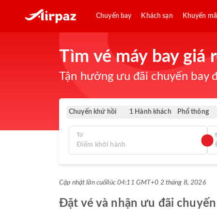
Chuyến bay
Khách sạn
Khuyến mã
Tìm vé máy bay giá 
Tận hưởng ưu đãi chuyến bay đ
Chuyến khứ hồi
Phổ thông
1 Hành khách
Từ
Cập nhật lần cuối
lúc 04:11 GMT+0 2 tháng 8, 2026
Đặt vé và nhận ưu đãi chuyến