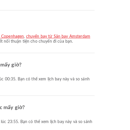
y Copenhagen
,
chuyến bay từ Sân bay Amsterdam
 nối thuận tiện cho chuyến đi của bạn.
 mấy giờ?
úc mấy giờ?