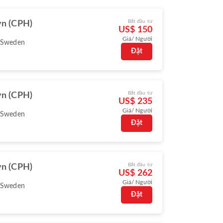
Bắt đầu từ
n (CPH)
US$ 150
Giá/ Người
 Sweden
Đặt
Bắt đầu từ
n (CPH)
US$ 235
Giá/ Người
 Sweden
Đặt
Bắt đầu từ
n (CPH)
US$ 262
Giá/ Người
 Sweden
Đặt