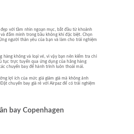
 đẹp với tầm nhìn ngoạn mục, bắt đầu từ khoảnh
và đắm mình trong bầu không khí đặc biệt. Chọn
ững người thân yêu của bạn và làm cho trải nghiệm
hàng không và loại vé, vì vậy bạn nên kiểm tra chi
thủ tục trực tuyến qua ứng dụng của hãng hàng
các chuyến bay để hành trình luôn thoải mái.
ưởng lợi ích của mức giá giảm giá mà không ảnh
ặt chuyến bay giá rẻ với Airpaz để có trải nghiệm
 Sân bay Copenhagen