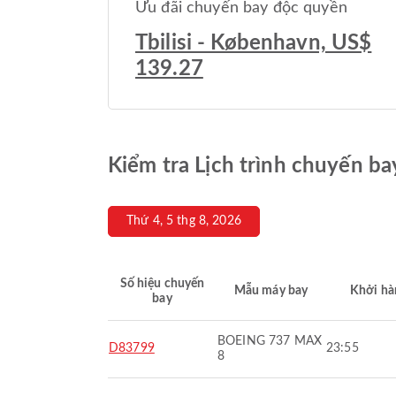
Ưu đãi chuyến bay độc quyền
Tbilisi - København, US$
139.27
Kiểm tra Lịch trình chuyến ba
Thứ 4, 5 thg 8, 2026
Số hiệu chuyến
Mẫu máy bay
Khởi hà
bay
BOEING 737 MAX
D83799
23:55
8