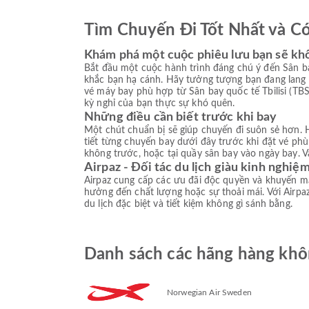
Tìm Chuyến Đi Tốt Nhất và C
Khám phá một cuộc phiêu lưu bạn sẽ kh
Bắt đầu một cuộc hành trình đáng chú ý đến Sân 
khắc bạn hạ cánh. Hãy tưởng tượng bạn đang lang 
vé máy bay phù hợp từ Sân bay quốc tế Tbilisi (T
kỳ nghỉ của bạn thực sự khó quên.
Những điều cần biết trước khi bay
Một chút chuẩn bị sẽ giúp chuyến đi suôn sẻ hơn. H
tiết từng chuyến bay dưới đây trước khi đặt vé ph
không trước, hoặc tại quầy sân bay vào ngày bay. V
Airpaz - Đối tác du lịch giàu kinh nghiệ
Airpaz cung cấp các ưu đãi độc quyền và khuyến mạ
hưởng đến chất lượng hoặc sự thoải mái. Với Airpaz
du lịch đặc biệt và tiết kiệm không gì sánh bằng.
Danh sách các hãng hàng khôn
Norwegian Air Sweden