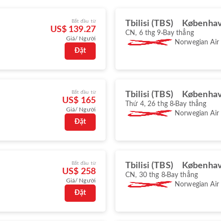
Bắt đầu từ
Tbilisi (TBS)
Københav
US$ 139.27
CN, 6 thg 9
Bay thẳng
Giá/ Người
Norwegian Air
Đặt
Bắt đầu từ
Tbilisi (TBS)
Københav
US$ 165
Thứ 4, 26 thg 8
Bay thẳng
Giá/ Người
Norwegian Air
Đặt
Bắt đầu từ
Tbilisi (TBS)
Københav
US$ 258
CN, 30 thg 8
Bay thẳng
Giá/ Người
Norwegian Air
Đặt