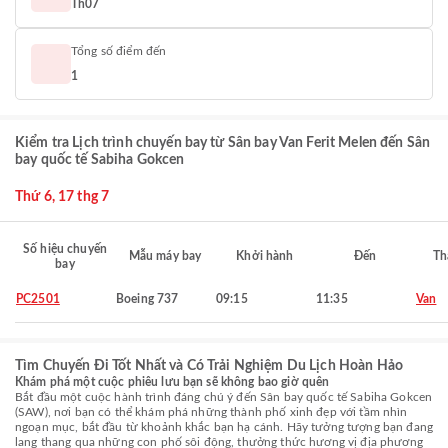
Th07
Tổng số điểm đến
1
Kiểm tra Lịch trình chuyến bay từ Sân bay Van Ferit Melen đến Sân
bay quốc tế Sabiha Gokcen
Thứ 6, 17 thg 7
Số hiệu chuyến
Mẫu máy bay
Khởi hành
Đến
Th
bay
PC2501
Boeing 737
09:15
11:35
Van
Tìm Chuyến Đi Tốt Nhất và Có Trải Nghiệm Du Lịch Hoàn Hảo
Khám phá một cuộc phiêu lưu bạn sẽ không bao giờ quên
Bắt đầu một cuộc hành trình đáng chú ý đến Sân bay quốc tế Sabiha Gokcen
(SAW), nơi bạn có thể khám phá những thành phố xinh đẹp với tầm nhìn
ngoạn mục, bắt đầu từ khoảnh khắc bạn hạ cánh. Hãy tưởng tượng bạn đang
lang thang qua những con phố sôi động, thưởng thức hương vị địa phương