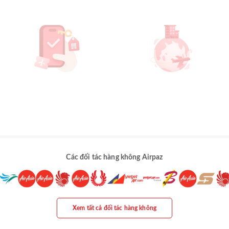
Các đối tác hàng không Airpaz
Xem tất cả đối tác hàng không