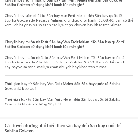
Chuyến bay sớm nhất từ Sân bay Van Ferit Melen đến Sân bay quốc tế
Sabiha Gokcen sử dụng khởi hành lúc mấy giờ?
Chuyến bay sớm nhất từ Sân bay Van Ferit Melen đến Sân bay quốc tế
Sabiha Gokcen do Pegasus Airlines khai thác khởi hành lúc 08:40. Bạn có thể
xem lịch bay này và so sánh các lựa chọn chuyến bay khác trên Airpaz.
Chuyến bay muộn nhất từ Sân bay Van Ferit Melen đến Sân bay quốc tế
Sabiha Gokcen sử dụng khởi hành lúc mấy giờ?
Chuyến bay muộn nhất từ Sân bay Van Ferit Melen đến Sân bay quốc tế
Sabiha Gokcen do AJet khai thác khởi hành lúc 20:50. Bạn có thể xem lịch
bay này và so sánh các lựa chọn chuyến bay khác trên Airpaz.
Thời gian bay từ Sân bay Van Ferit Melen đến Sân bay quốc tế Sabiha
Gokcen là bao lâu?
Thời gian bay từ Sân bay Van Ferit Melen đến Sân bay quốc tế Sabiha
Gokcen là khoảng 2 tiếng 20 phút.
Các tuyến đường phổ biến theo sân bay đến Sân bay quốc tế
Sabiha Gokcen