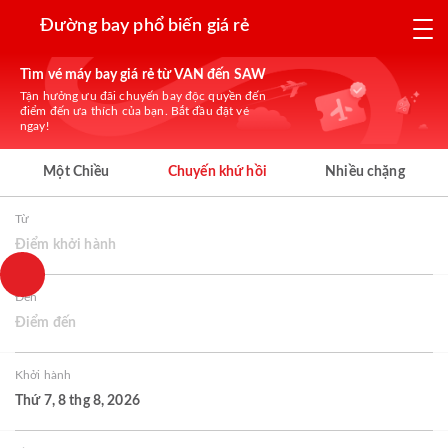
Đường bay phổ biến giá rẻ
Tìm vé máy bay giá rẻ từ VAN đến SAW
Tận hưởng ưu đãi chuyến bay độc quyền đến
điểm đến ưa thích của bạn. Bắt đầu đặt vé
ngay!
Một Chiều
Chuyến khứ hồi
Nhiều chặng
Từ
Điểm khởi hành
Đến
Điểm đến
Khởi hành
Thứ 7, 8 thg 8, 2026