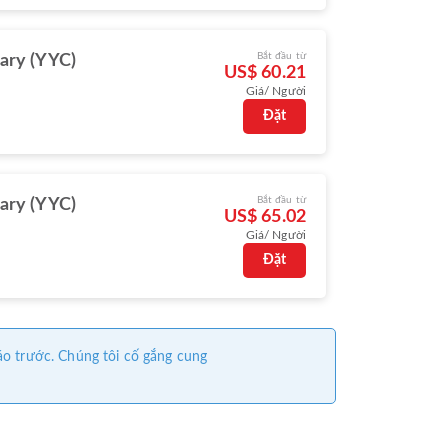
Bắt đầu từ
ary (YYC)
US$ 60.21
Giá/ Người
Đặt
Bắt đầu từ
ary (YYC)
US$ 65.02
Giá/ Người
Đặt
áo trước. Chúng tôi cố gắng cung