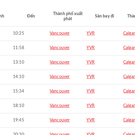
Thành phố xuất
nh
Đến
Sân bay đi
Thà
phát
10:25
Vancouver
YVR
Calga
11:58
Vancouver
YVR
Calga
13:10
Vancouver
YVR
Calga
14:10
Vancouver
YVR
Calga
15:34
Vancouver
YVR
Calga
18:10
Vancouver
YVR
Calga
19:45
Vancouver
YVR
Calga
20:30
Vancouver
YVR
Calga