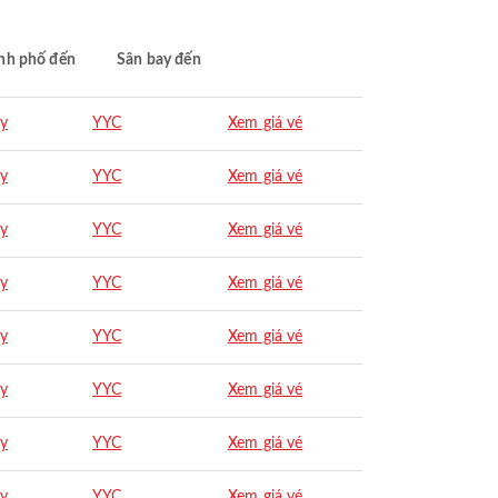
nh phố đến
Sân bay đến
ry
YYC
Xem giá vé
ry
YYC
Xem giá vé
ry
YYC
Xem giá vé
ry
YYC
Xem giá vé
ry
YYC
Xem giá vé
ry
YYC
Xem giá vé
ry
YYC
Xem giá vé
ry
YYC
Xem giá vé