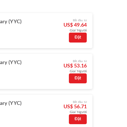
Bắt đầu từ
ary (YYC)
US$ 49.64
Giá/ Người
Đặt
Bắt đầu từ
ary (YYC)
US$ 53.16
Giá/ Người
Đặt
Bắt đầu từ
ary (YYC)
US$ 56.71
Giá/ Người
Đặt