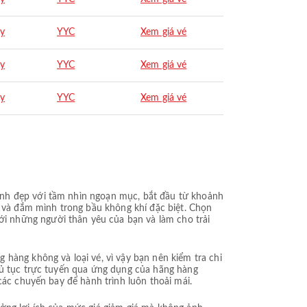
ry
YYC
Xem giá vé
ry
YYC
Xem giá vé
ry
YYC
Xem giá vé
inh đẹp với tầm nhìn ngoạn mục, bắt đầu từ khoảnh
và đắm mình trong bầu không khí đặc biệt. Chọn
i những người thân yêu của bạn và làm cho trải
hàng không và loại vé, vì vậy bạn nên kiểm tra chi
thủ tục trực tuyến qua ứng dụng của hãng hàng
các chuyến bay để hành trình luôn thoải mái.