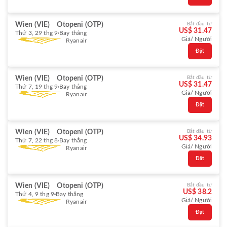
Wien (VIE)
Otopeni (OTP)
Bắt đầu từ
US$ 31.47
Thứ 3, 29 thg 9
Bay thẳng
Giá/ Người
Ryanair
Đặt
Wien (VIE)
Otopeni (OTP)
Bắt đầu từ
US$ 31.47
Thứ 7, 19 thg 9
Bay thẳng
Giá/ Người
Ryanair
Đặt
Wien (VIE)
Otopeni (OTP)
Bắt đầu từ
US$ 34.93
Thứ 7, 22 thg 8
Bay thẳng
Giá/ Người
Ryanair
Đặt
Wien (VIE)
Otopeni (OTP)
Bắt đầu từ
US$ 38.2
Thứ 4, 9 thg 9
Bay thẳng
Giá/ Người
Ryanair
Đặt