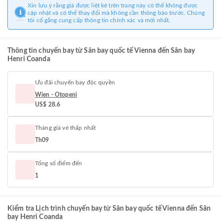
Xin lưu ý rằng giá được liệt kê trên trang này có thể không được
cập nhật và có thể thay đổi mà không cần thông báo trước. Chúng
tôi cố gắng cung cấp thông tin chính xác và mới nhất.
Thông tin chuyến bay từ Sân bay quốc tế Vienna đến Sân bay
Henri Coanda
Ưu đãi chuyến bay độc quyền
Wien - Otopeni
US$ 28.6
Tháng giá vé thấp nhất
Th09
Tổng số điểm đến
1
Kiểm tra Lịch trình chuyến bay từ Sân bay quốc tế Vienna đến Sân
bay Henri Coanda