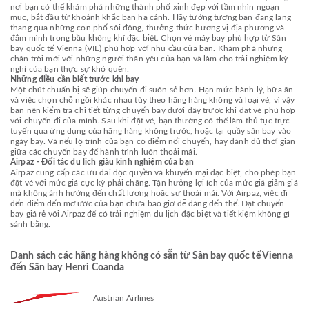
nơi bạn có thể khám phá những thành phố xinh đẹp với tầm nhìn ngoạn
mục, bắt đầu từ khoảnh khắc bạn hạ cánh. Hãy tưởng tượng bạn đang lang
thang qua những con phố sôi động, thưởng thức hương vị địa phương và
đắm mình trong bầu không khí đặc biệt. Chọn vé máy bay phù hợp từ Sân
bay quốc tế Vienna (VIE) phù hợp với nhu cầu của bạn. Khám phá những
chân trời mới với những người thân yêu của bạn và làm cho trải nghiệm kỳ
nghỉ của bạn thực sự khó quên.
Những điều cần biết trước khi bay
Một chút chuẩn bị sẽ giúp chuyến đi suôn sẻ hơn. Hạn mức hành lý, bữa ăn
và việc chọn chỗ ngồi khác nhau tùy theo hãng hàng không và loại vé, vì vậy
bạn nên kiểm tra chi tiết từng chuyến bay dưới đây trước khi đặt vé phù hợp
với chuyến đi của mình. Sau khi đặt vé, bạn thường có thể làm thủ tục trực
tuyến qua ứng dụng của hãng hàng không trước, hoặc tại quầy sân bay vào
ngày bay. Và nếu lộ trình của bạn có điểm nối chuyến, hãy dành đủ thời gian
giữa các chuyến bay để hành trình luôn thoải mái.
Airpaz - Đối tác du lịch giàu kinh nghiệm của bạn
Airpaz cung cấp các ưu đãi độc quyền và khuyến mại đặc biệt, cho phép bạn
đặt vé với mức giá cực kỳ phải chăng. Tận hưởng lợi ích của mức giá giảm giá
mà không ảnh hưởng đến chất lượng hoặc sự thoải mái. Với Airpaz, việc đi
đến điểm đến mơ ước của bạn chưa bao giờ dễ dàng đến thế. Đặt chuyến
bay giá rẻ với Airpaz để có trải nghiệm du lịch đặc biệt và tiết kiệm không gì
sánh bằng.
Danh sách các hãng hàng không có sẵn từ Sân bay quốc tế Vienna
đến Sân bay Henri Coanda
Austrian Airlines