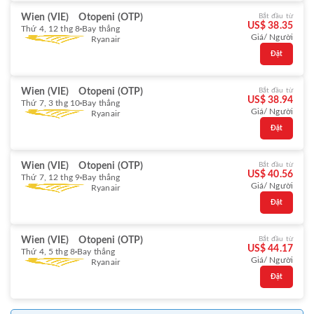
Wien (VIE)
Otopeni (OTP)
Bắt đầu từ
US$ 38.35
Thứ 4, 12 thg 8
Bay thẳng
Giá/ Người
Ryanair
Đặt
Wien (VIE)
Otopeni (OTP)
Bắt đầu từ
US$ 38.94
Thứ 7, 3 thg 10
Bay thẳng
Giá/ Người
Ryanair
Đặt
Wien (VIE)
Otopeni (OTP)
Bắt đầu từ
US$ 40.56
Thứ 7, 12 thg 9
Bay thẳng
Giá/ Người
Ryanair
Đặt
Wien (VIE)
Otopeni (OTP)
Bắt đầu từ
US$ 44.17
Thứ 4, 5 thg 8
Bay thẳng
Giá/ Người
Ryanair
Đặt