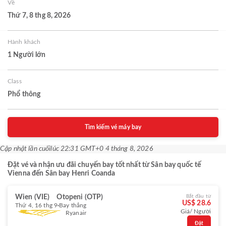
Về
Thứ 7, 8 thg 8, 2026
Hành khách
1 Người lớn
Class
Phổ thông
Tìm kiếm vé máy bay
Cập nhật lần cuối
lúc 22:31 GMT+0 4 tháng 8, 2026
Đặt vé và nhận ưu đãi chuyến bay tốt nhất từ Sân bay quốc tế
Vienna đến Sân bay Henri Coanda
Wien (VIE)
Otopeni (OTP)
Bắt đầu từ
US$ 28.6
Thứ 4, 16 thg 9
Bay thẳng
Giá/ Người
Ryanair
Đặt