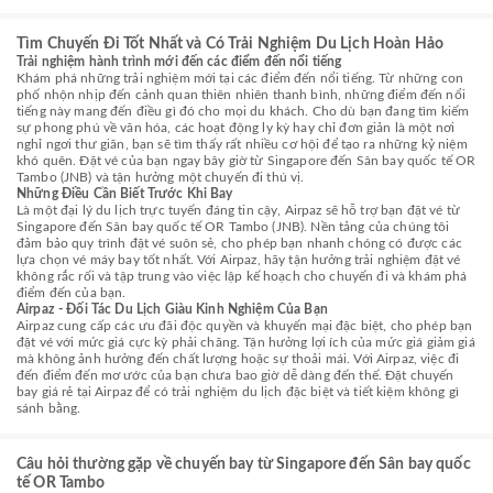
Tìm Chuyến Đi Tốt Nhất và Có Trải Nghiệm Du Lịch Hoàn Hảo
Trải nghiệm hành trình mới đến các điểm đến nổi tiếng
Khám phá những trải nghiệm mới tại các điểm đến nổi tiếng. Từ những con
phố nhộn nhịp đến cảnh quan thiên nhiên thanh bình, những điểm đến nổi
tiếng này mang đến điều gì đó cho mọi du khách. Cho dù bạn đang tìm kiếm
sự phong phú về văn hóa, các hoạt động ly kỳ hay chỉ đơn giản là một nơi
nghỉ ngơi thư giãn, bạn sẽ tìm thấy rất nhiều cơ hội để tạo ra những kỷ niệm
khó quên. Đặt vé của bạn ngay bây giờ từ Singapore đến Sân bay quốc tế OR
Tambo (JNB) và tận hưởng một chuyến đi thú vị.
Những Điều Cần Biết Trước Khi Bay
Là một đại lý du lịch trực tuyến đáng tin cậy, Airpaz sẽ hỗ trợ bạn đặt vé từ
Singapore đến Sân bay quốc tế OR Tambo (JNB). Nền tảng của chúng tôi
đảm bảo quy trình đặt vé suôn sẻ, cho phép bạn nhanh chóng có được các
lựa chọn vé máy bay tốt nhất. Với Airpaz, hãy tận hưởng trải nghiệm đặt vé
không rắc rối và tập trung vào việc lập kế hoạch cho chuyến đi và khám phá
điểm đến của bạn.
Airpaz - Đối Tác Du Lịch Giàu Kinh Nghiệm Của Bạn
Airpaz cung cấp các ưu đãi độc quyền và khuyến mại đặc biệt, cho phép bạn
đặt vé với mức giá cực kỳ phải chăng. Tận hưởng lợi ích của mức giá giảm giá
mà không ảnh hưởng đến chất lượng hoặc sự thoải mái. Với Airpaz, việc đi
đến điểm đến mơ ước của bạn chưa bao giờ dễ dàng đến thế. Đặt chuyến
bay giá rẻ tại Airpaz để có trải nghiệm du lịch đặc biệt và tiết kiệm không gì
sánh bằng.
Câu hỏi thường gặp về chuyến bay từ Singapore đến Sân bay quốc
tế OR Tambo