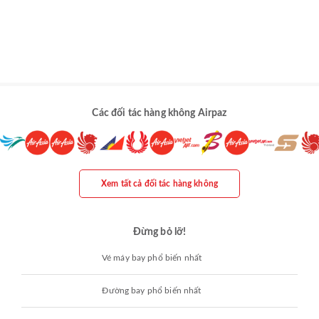
Các đối tác hàng không Airpaz
Xem tất cả đối tác hàng không
Đừng bỏ lỡ!
Vé máy bay phổ biến nhất
Đường bay phổ biến nhất