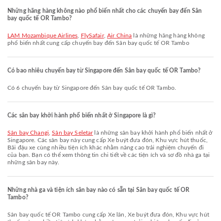
Những hãng hàng không nào phổ biến nhất cho các chuyến bay đến Sân
bay quốc tế OR Tambo?
LAM Mozambique Airlines
,
FlySafair
,
Air China
là những hãng hàng không
phổ biến nhất cung cấp chuyến bay đến Sân bay quốc tế OR Tambo
Có bao nhiêu chuyến bay từ Singapore đến Sân bay quốc tế OR Tambo?
Có 6 chuyến bay từ Singapore đến Sân bay quốc tế OR Tambo.
Các sân bay khởi hành phổ biến nhất ở Singapore là gì?
Sân bay Changi
,
Sân bay Seletar
là những sân bay khởi hành phổ biến nhất ở
Singapore. Các sân bay này cung cấp Xe buýt đưa đón, Khu vực hút thuốc,
Bãi đậu xe cùng nhiều tiện ích khác nhằm nâng cao trải nghiệm chuyến đi
của bạn. Bạn có thể xem thông tin chi tiết về các tiện ích và sơ đồ nhà ga tại
những sân bay này.
Những nhà ga và tiện ích sân bay nào có sẵn tại Sân bay quốc tế OR
Tambo?
Sân bay quốc tế OR Tambo cung cấp Xe lăn, Xe buýt đưa đón, Khu vực hút