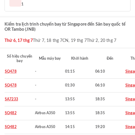
1
Kiểm tra lịch trình chuyến bay từ Singapore đến Sân bay quốc tế
OR Tambo (JNB)
Thứ 6, 17 thg 7
Thứ 7, 18 thg 7
CN, 19 thg 7
Thứ 2, 20 thg 7
Số hiệu chuyến
Mẫu máy bay
Khởi hành
Đến
Th
bay
SQ478
-
01:15
06:10
Singa
SQ478
-
01:30
06:10
Singa
SA7233
-
13:55
18:35
Singa
SQ482
Airbus A350
13:55
18:35
Singa
SQ482
Airbus A350
14:15
19:20
Singa