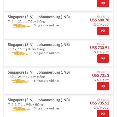
Đặt
Singapore (SIN)
Johannesburg (JNB)
Bắt đầu từ
US$ 688.78
Thứ 4, 22 thg 7
Bay thẳng
Giá/ Người
Singapore Airlines
Đặt
Singapore (SIN)
Johannesburg (JNB)
Bắt đầu từ
US$ 730.91
Thứ 7, 15 thg 8
Bay thẳng
Giá/ Người
Singapore Airlines
Đặt
Singapore (SIN)
Johannesburg (JNB)
Bắt đầu từ
US$ 735.3
Thứ 7, 25 thg 7
Bay thẳng
Giá/ Người
Singapore Airlines
Đặt
Singapore (SIN)
Johannesburg (JNB)
Bắt đầu từ
US$ 735.52
Thứ 2, 7 thg 9
Bay thẳng
Giá/ Người
Singapore Airlines
Đặt