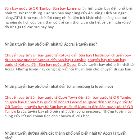
Sân bay quốc tế OR Tambo
,
Sân bay Lanseria
là những sân bay đến phổ biến
nhất tại Johannesburg. Các sân bay này cung cấp Ăn uống, Dịch vụ ngân
hàng/ATM, Khu vực chờ đợi cùng nhiều tiện ích khác nhằm nâng cao trải
nghiệm du lịch của bạn. Bạn có thể xem thông tin chi tiết về tiện nghi và sơ
đồ nhà ga tại các sân bay này.
Những tuyến bay phổ biến nhất từ Accra là tuyến nào?
chuyến bay từ Sân bay quốc tế Kotoka đến Sân bay Heathrow
,
chuyến bay
từ Sân bay quốc tế Kotoka đến Sân bay Gatwick
,
chuyến bay từ Sân bay
quốc tế Kotoka đến Sân bay quốc tế Dubai
là các tuyến bay phổ biến nhất từ
Accra. Những tuyến này cung cấp kết nối thuận tiện cho chuyến đi của bạn.
Những tuyến bay phổ biến nhất đến Johannesburg là tuyến nào?
chuyến bay từ Sân bay quốc tế Cape Town đến Sân bay quốc tế OR Tambo
,
chuyến bay từ Sân bay quốc tế Robert Gabriel Mugabe đến Sân bay quốc tế
OR Tambo
,
chuyến bay từ Sân bay quốc tế Maputo đến Sân bay quốc tế OR
Tambo
là các tuyến bay phổ biến nhất đến Johannesburg. Những tuyến này
cung cấp kết nối thuận tiện cho chuyến đi của bạn.
Những tuyến đường giữa các thành phố phổ biến nhất từ Accra là tuyến
nào?