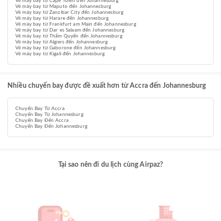
Vé máy bay từ Cape Town đến Johannesburg
Vé máy bay từ Maputo đến Johannesburg
Vé máy bay từ Zanzibar City đến Johannesburg
Vé máy bay từ Harare đến Johannesburg
Vé máy bay từ Frankfurt am Main đến Johannesburg
Vé máy bay từ Dar es Salaam đến Johannesburg
Vé máy bay từ Thẩm Quyến đến Johannesburg
Vé máy bay từ Algiers đến Johannesburg
Vé máy bay từ Gaborone đến Johannesburg
Vé máy bay từ Kigali đến Johannesburg
Nhiều chuyến bay được đề xuất hơn từ Accra đến Johannesburg
Chuyến Bay Từ Accra
Chuyến Bay Từ Johannesburg
Chuyến Bay Đến Accra
Chuyến Bay Đến Johannesburg
Tại sao nên đi du lịch cùng Airpaz?