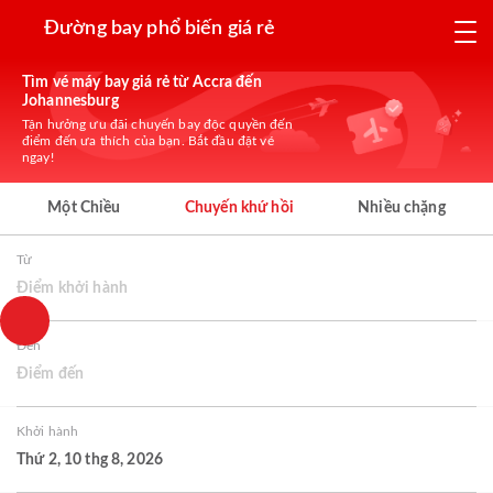
Đường bay phổ biến giá rẻ
Tìm vé máy bay giá rẻ từ Accra đến
Johannesburg
Tận hưởng ưu đãi chuyến bay độc quyền đến
điểm đến ưa thích của bạn. Bắt đầu đặt vé
ngay!
Một Chiều
Chuyến khứ hồi
Nhiều chặng
Từ
Điểm khởi hành
Đến
Điểm đến
Khởi hành
Thứ 2, 10 thg 8, 2026