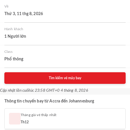
Về
Thứ 3, 11 thg 8, 2026
Hành khách
1 Người lớn
Class
Phổ thông
Tìm kiếm vé máy bay
Cập nhật lần cuối
lúc 23:58 GMT+0 4 tháng 8, 2026
Thông tin chuyến bay từ Accra đến Johannesburg
Tháng giá vé thấp nhất
Th12