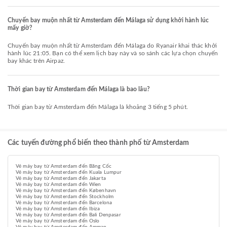
Chuyến bay muộn nhất từ Amsterdam đến Málaga sử dụng khởi hành lúc
mấy giờ?
Chuyến bay muộn nhất từ Amsterdam đến Málaga do Ryanair khai thác khởi
hành lúc 21:05. Bạn có thể xem lịch bay này và so sánh các lựa chọn chuyến
bay khác trên Airpaz.
Thời gian bay từ Amsterdam đến Málaga là bao lâu?
Thời gian bay từ Amsterdam đến Málaga là khoảng 3 tiếng 5 phút.
Các tuyến đường phổ biến theo thành phố từ Amsterdam
Vé máy bay từ Amsterdam đến Băng Cốc
Vé máy bay từ Amsterdam đến Kuala Lumpur
Vé máy bay từ Amsterdam đến Jakarta
Vé máy bay từ Amsterdam đến Wien
Vé máy bay từ Amsterdam đến København
Vé máy bay từ Amsterdam đến Stockholm
Vé máy bay từ Amsterdam đến Barcelona
Vé máy bay từ Amsterdam đến Ibiza
Vé máy bay từ Amsterdam đến Bali Denpasar
Vé máy bay từ Amsterdam đến Oslo