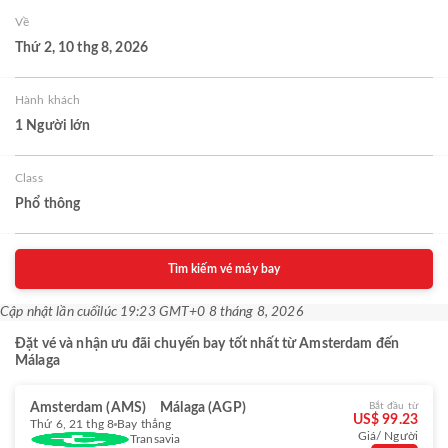
Về
Thứ 2, 10 thg 8, 2026
Hành khách
1 Người lớn
Class
Phổ thông
Tìm kiếm vé máy bay
Cập nhật lần cuối
lúc 19:23 GMT+0 8 tháng 8, 2026
Đặt vé và nhận ưu đãi chuyến bay tốt nhất từ Amsterdam đến
Málaga
Amsterdam (AMS)
Málaga (AGP)
Bắt đầu từ
US$ 99.23
Thứ 6, 21 thg 8
Bay thẳng
Giá/ Người
Transavia