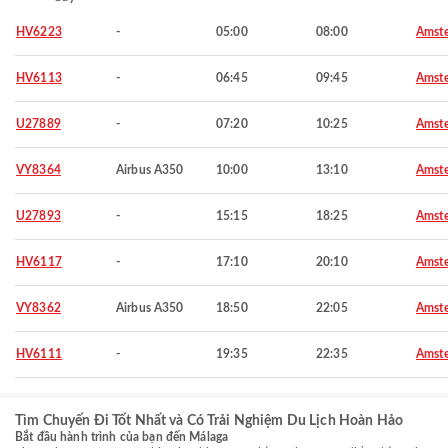
HV6223
-
05:00
08:00
Amst
HV6113
-
06:45
09:45
Amst
U27889
-
07:20
10:25
Amst
VY8364
Airbus A350
10:00
13:10
Amst
U27893
-
15:15
18:25
Amst
HV6117
-
17:10
20:10
Amst
VY8362
Airbus A350
18:50
22:05
Amst
HV6111
-
19:35
22:35
Amst
Tìm Chuyến Đi Tốt Nhất và Có Trải Nghiệm Du Lịch Hoàn Hảo
Bắt đầu hành trình của bạn đến Málaga