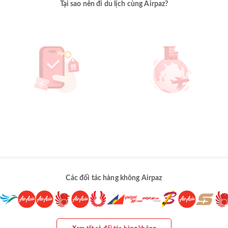
Tại sao nên đi du lịch cùng Airpaz?
Các đối tác hàng không Airpaz