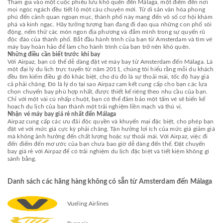
Tham gia vào một cuộc phiêu lưu khó quên đến Málaga, một điểm đến nơi
mọi ngóc ngách đều tiết lộ một câu chuyện mới. Từ di sản văn hóa phong
phú đến cảnh quan ngoạn mục, thành phố này mang đến vô số cơ hội khám
phá và kinh ngạc. Hãy tưởng tượng bạn đang đi dạo qua những con phố sôi
động, nếm thử các món ngon địa phương và đắm mình trong sự quyến rũ
độc đáo của thành phố. Bắt đầu hành trình của bạn từ Amsterdam và tìm vé
máy bay hoàn hảo để làm cho hành trình của bạn trở nên khó quên.
Những điều cần biết trước khi bay
Với Airpaz, bạn có thể dễ dàng đặt vé máy bay từ Amsterdam đến Málaga. Là
một đại lý du lịch trực tuyến từ năm 2011, chúng tôi hiểu rằng mỗi du khách
đều tìm kiếm điều gì đó khác biệt, cho dù đó là sự thoải mái, tốc độ hay giá
cả phải chăng. Đó là lý do tại sao Airpaz cam kết cung cấp cho bạn các lựa
chọn chuyến bay phù hợp nhất, được thiết kế riêng theo nhu cầu của bạn.
Chỉ với một vài cú nhấp chuột, bạn có thể đảm bảo một tấm vé sẽ biến kế
hoạch du lịch của bạn thành một trải nghiệm liền mạch và thú vị.
Nhận vé máy bay giá rẻ nhất đến Málaga
Airpaz cung cấp các ưu đãi độc quyền và khuyến mại đặc biệt, cho phép bạn
đặt vé với mức giá cực kỳ phải chăng. Tận hưởng lợi ích của mức giá giảm giá
mà không ảnh hưởng đến chất lượng hoặc sự thoải mái. Với Airpaz, việc đi
đến điểm đến mơ ước của bạn chưa bao giờ dễ dàng đến thế. Đặt chuyến
bay giá rẻ với Airpaz để có trải nghiệm du lịch đặc biệt và tiết kiệm không gì
sánh bằng.
Danh sách các hãng hàng không có sẵn từ Amsterdam đến Málaga
Vueling Airlines