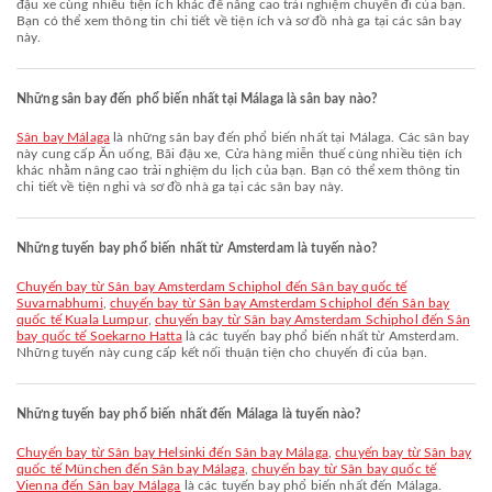
đậu xe cùng nhiều tiện ích khác để nâng cao trải nghiệm chuyến đi của bạn.
Bạn có thể xem thông tin chi tiết về tiện ích và sơ đồ nhà ga tại các sân bay
này.
Những sân bay đến phổ biến nhất tại Málaga là sân bay nào?
Sân bay Málaga
là những sân bay đến phổ biến nhất tại Málaga. Các sân bay
này cung cấp Ăn uống, Bãi đậu xe, Cửa hàng miễn thuế cùng nhiều tiện ích
khác nhằm nâng cao trải nghiệm du lịch của bạn. Bạn có thể xem thông tin
chi tiết về tiện nghi và sơ đồ nhà ga tại các sân bay này.
Những tuyến bay phổ biến nhất từ Amsterdam là tuyến nào?
chuyến bay từ Sân bay Amsterdam Schiphol đến Sân bay quốc tế
Suvarnabhumi
,
chuyến bay từ Sân bay Amsterdam Schiphol đến Sân bay
quốc tế Kuala Lumpur
,
chuyến bay từ Sân bay Amsterdam Schiphol đến Sân
bay quốc tế Soekarno Hatta
là các tuyến bay phổ biến nhất từ Amsterdam.
Những tuyến này cung cấp kết nối thuận tiện cho chuyến đi của bạn.
Những tuyến bay phổ biến nhất đến Málaga là tuyến nào?
chuyến bay từ Sân bay Helsinki đến Sân bay Málaga
,
chuyến bay từ Sân bay
quốc tế München đến Sân bay Málaga
,
chuyến bay từ Sân bay quốc tế
Vienna đến Sân bay Málaga
là các tuyến bay phổ biến nhất đến Málaga.