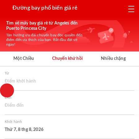
Đường bay phổ biến giá rẻ
Tìm vé máy bay giá rẻ từ Angeles đến
Puerto Princesa City
Tận hưởng ưu đãi chuyến bay độc quyền đến
điểm đến ưa thích của bạn. Bắt đầu đặt vé
ngay!
Một Chiều
Chuyến khứ hồi
Nhiều chặng
Từ
Điểm khởi hành
Đến
Điểm đến
Khởi hành
Thứ 7, 8 thg 8, 2026