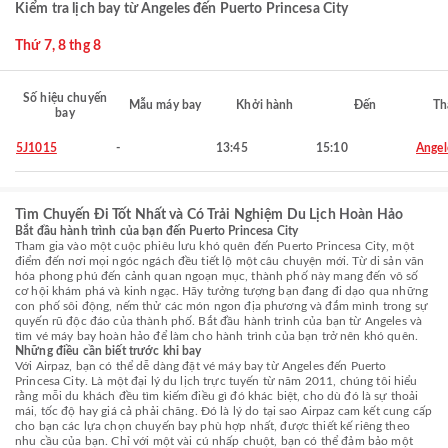
Kiểm tra lịch bay từ Angeles đến Puerto Princesa City
Thứ 7, 8 thg 8
Số hiệu chuyến
Mẫu máy bay
Khởi hành
Đến
Th
bay
5J1015
-
13:45
15:10
Angel
Tìm Chuyến Đi Tốt Nhất và Có Trải Nghiệm Du Lịch Hoàn Hảo
Bắt đầu hành trình của bạn đến Puerto Princesa City
Tham gia vào một cuộc phiêu lưu khó quên đến Puerto Princesa City, một
điểm đến nơi mọi ngóc ngách đều tiết lộ một câu chuyện mới. Từ di sản văn
hóa phong phú đến cảnh quan ngoạn mục, thành phố này mang đến vô số
cơ hội khám phá và kinh ngạc. Hãy tưởng tượng bạn đang đi dạo qua những
con phố sôi động, nếm thử các món ngon địa phương và đắm mình trong sự
quyến rũ độc đáo của thành phố. Bắt đầu hành trình của bạn từ Angeles và
tìm vé máy bay hoàn hảo để làm cho hành trình của bạn trở nên khó quên.
Những điều cần biết trước khi bay
Với Airpaz, bạn có thể dễ dàng đặt vé máy bay từ Angeles đến Puerto
Princesa City. Là một đại lý du lịch trực tuyến từ năm 2011, chúng tôi hiểu
rằng mỗi du khách đều tìm kiếm điều gì đó khác biệt, cho dù đó là sự thoải
mái, tốc độ hay giá cả phải chăng. Đó là lý do tại sao Airpaz cam kết cung cấp
cho bạn các lựa chọn chuyến bay phù hợp nhất, được thiết kế riêng theo
nhu cầu của bạn. Chỉ với một vài cú nhấp chuột, bạn có thể đảm bảo một