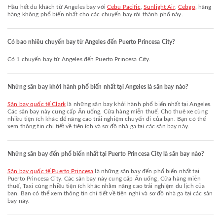
Hầu hết du khách từ Angeles bay với
Cebu Pacific
,
Sunlight Air
,
Cebgo
, hãng
hàng không phổ biến nhất cho các chuyến bay rời thành phố này.
Có bao nhiêu chuyến bay từ Angeles đến Puerto Princesa City?
Có 1 chuyến bay từ Angeles đến Puerto Princesa City.
Những sân bay khởi hành phổ biến nhất tại Angeles là sân bay nào?
Sân bay quốc tế Clark
là những sân bay khởi hành phổ biến nhất tại Angeles.
Các sân bay này cung cấp Ăn uống, Cửa hàng miễn thuế, Cho thuê xe cùng
nhiều tiện ích khác để nâng cao trải nghiệm chuyến đi của bạn. Bạn có thể
xem thông tin chi tiết về tiện ích và sơ đồ nhà ga tại các sân bay này.
Những sân bay đến phổ biến nhất tại Puerto Princesa City là sân bay nào?
Sân bay quốc tế Puerto Princesa
là những sân bay đến phổ biến nhất tại
Puerto Princesa City. Các sân bay này cung cấp Ăn uống, Cửa hàng miễn
thuế, Taxi cùng nhiều tiện ích khác nhằm nâng cao trải nghiệm du lịch của
bạn. Bạn có thể xem thông tin chi tiết về tiện nghi và sơ đồ nhà ga tại các sân
bay này.