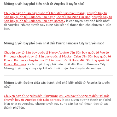
Những tuyến bay phổ biến nhất từ Angeles là tuyến nào?
chuyến bay từ Sân bay quốc tế Clark đến Sân bay Changi
,
chuyến bay từ
Sân bay quốc tế Clark đến Sân bay quốc tế Đào Viên Đài Bắc
,
chuyến bay từ
Sân bay quốc tế Clark đến Sân bay Boracay
là các tuyến bay phổ biến nhất
từ Angeles. Những tuyến này cung cấp kết nối thuận tiện cho chuyến đi của
bạn.
Những tuyến bay phổ biến nhất đến Puerto Princesa City là tuyến nào?
chuyến bay từ Sân bay quốc tế Ninoy Aquino đến Sân bay quốc tế Puerto
Princesa
,
chuyến bay từ Sân bay quốc tế Mactan Cebu đến Sân bay quốc tế
Puerto Princesa
,
chuyến bay từ Sân bay quốc tế Iloilo đến Sân bay quốc tế
Puerto Princesa
là các tuyến bay phổ biến nhất đến Puerto Princesa City.
Những tuyến này cung cấp kết nối thuận tiện cho chuyến đi của bạn.
Những tuyến đường giữa các thành phố phổ biến nhất từ Angeles là tuyến
nào?
chuyến bay từ Angeles đến Singapore
,
chuyến bay từ Angeles đến Đài Bắc
,
chuyến bay từ Angeles đến Đảo Boracay
là các tuyến đường thành phố phổ
biến nhất từ Angeles. Những tuyến này cung cấp kết nối thuận tiện từ các
thành phố lớn.