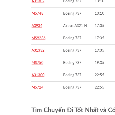
A31302
Boeing 737
13:10
MS748
Boeing 737
13:10
A3934
Airbus A321 N
17:05
MS9236
Boeing 737
17:05
A31332
Boeing 737
19:35
MS750
Boeing 737
19:35
A31300
Boeing 737
22:55
MS724
Boeing 737
22:55
Tìm Chuyến Đi Tốt Nhất và C