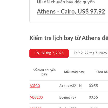
Ưu đãi chuyến bay độc quyền
Athens - Cairo, US$ 97.92
Kiểm tra lịch bay từ Athens đ
CN, 26 thg 7, 2026
Thứ 2, 27 thg 7, 2026
Số hiệu chuyến
Mẫu máy bay
Khởi hà
bay
A3930
Airbus A321 N
00:55
MS9230
Boeing 787
00:55