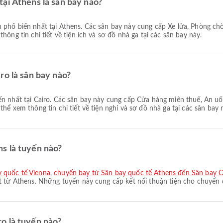
ại Athens là sân bay nào?
phổ biến nhất tại Athens. Các sân bay này cung cấp Xe lửa, Phòng chờ,
ông tin chi tiết về tiện ích và sơ đồ nhà ga tại các sân bay này.
ro là sân bay nào?
n nhất tại Cairo. Các sân bay này cung cấp Cửa hàng miễn thuế, Ăn uố
hể xem thông tin chi tiết về tiện nghi và sơ đồ nhà ga tại các sân bay 
s là tuyến nào?
y quốc tế Vienna
,
chuyến bay từ Sân bay quốc tế Athens đến Sân bay
t từ Athens. Những tuyến này cung cấp kết nối thuận tiện cho chuyến 
o là tuyến nào?