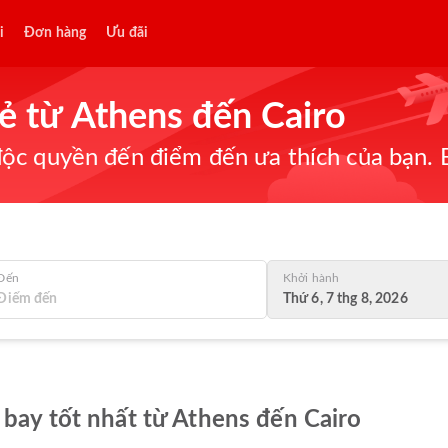
i
Đơn hàng
Ưu đãi
rẻ từ Athens đến Cairo
ộc quyền đến điểm đến ưa thích của bạn. B
Đến
Khởi hành
Thứ 6, 7 thg 8, 2026
 bay tốt nhất từ Athens đến Cairo