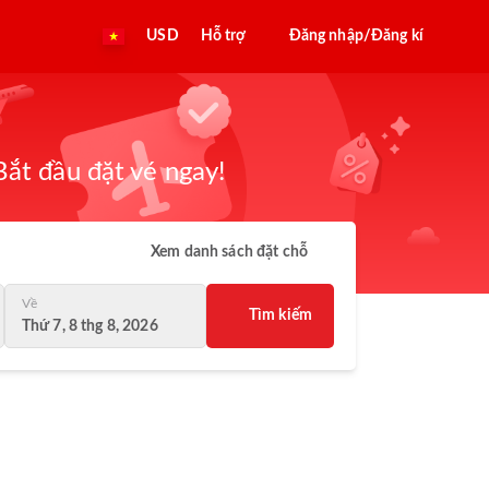
USD
Hỗ trợ
Đăng nhập/Đăng kí
ắt đầu đặt vé ngay!
Xem danh sách đặt chỗ
Về
Tìm kiếm
Thứ 7, 8 thg 8, 2026