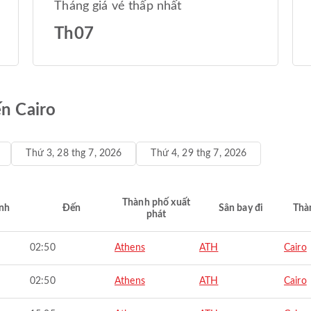
Tháng giá vé thấp nhất
Th07
ến Cairo
Thứ 3, 28 thg 7, 2026
Thứ 4, 29 thg 7, 2026
Thành phố xuất
nh
Đến
Sân bay đi
Thà
phát
02:50
Athens
ATH
Cairo
02:50
Athens
ATH
Cairo