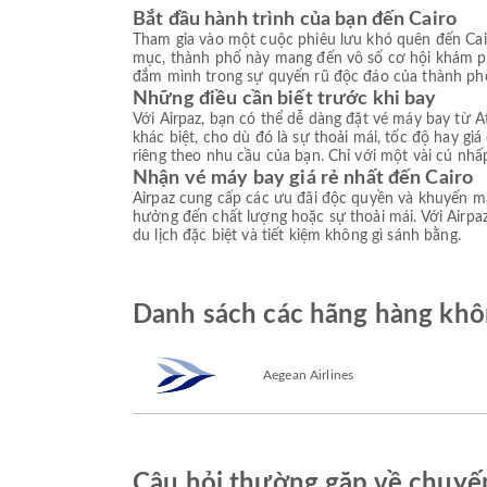
Bắt đầu hành trình của bạn đến Cairo
Tham gia vào một cuộc phiêu lưu khó quên đến Cai
mục, thành phố này mang đến vô số cơ hội khám p
đắm mình trong sự quyến rũ độc đáo của thành phố
Những điều cần biết trước khi bay
Với Airpaz, bạn có thể dễ dàng đặt vé máy bay từ A
khác biệt, cho dù đó là sự thoải mái, tốc độ hay gi
riêng theo nhu cầu của bạn. Chỉ với một vài cú nhấ
Nhận vé máy bay giá rẻ nhất đến Cairo
Airpaz cung cấp các ưu đãi độc quyền và khuyến mạ
hưởng đến chất lượng hoặc sự thoải mái. Với Airpaz
du lịch đặc biệt và tiết kiệm không gì sánh bằng.
Danh sách các hãng hàng khôn
Aegean Airlines
Câu hỏi thường gặp về chuyến