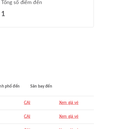
Tổng số điểm đến
1
nh phố đến
Sân bay đến
CAI
Xem giá vé
CAI
Xem giá vé