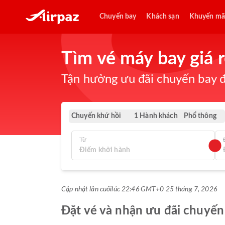
Chuyến bay
Khách sạn
Khuyến mã
Tìm vé máy bay giá 
Tận hưởng ưu đãi chuyến bay đ
Chuyến khứ hồi
Phổ thông
1 Hành khách
Từ
Cập nhật lần cuối
lúc 22:46 GMT+0 25 tháng 7, 2026
Đặt vé và nhận ưu đãi chuyến