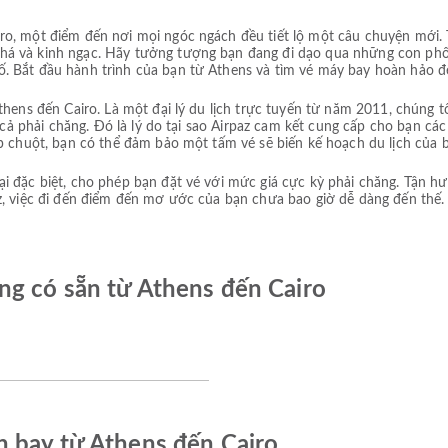
ro, một điểm đến nơi mọi ngóc ngách đều tiết lộ một câu chuyện mới.
há và kinh ngạc. Hãy tưởng tượng bạn đang đi dạo qua những con ph
. Bắt đầu hành trình của bạn từ Athens và tìm vé máy bay hoàn hảo đ
thens đến Cairo. Là một đại lý du lịch trực tuyến từ năm 2011, chúng t
á cả phải chăng. Đó là lý do tại sao Airpaz cam kết cung cấp cho bạn c
p chuột, bạn có thể đảm bảo một tấm vé sẽ biến kế hoạch du lịch của b
i đặc biệt, cho phép bạn đặt vé với mức giá cực kỳ phải chăng. Tận h
, việc đi đến điểm đến mơ ước của bạn chưa bao giờ dễ dàng đến thế. Đ
g có sẵn từ Athens đến Cairo
 bay từ Athens đến Cairo