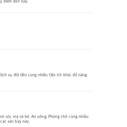
ụ điểm đến này.
ịch vụ đổi tiền cùng nhiều tiện ích khác để nâng
hăm sóc mẹ và bé, Ăn uống, Phòng chờ cùng nhiều
 các sân bay này.