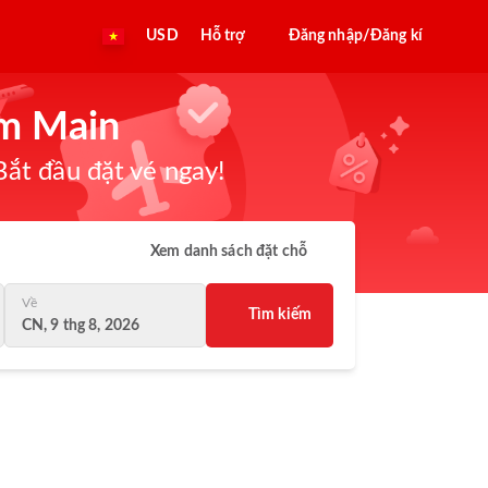
USD
Hỗ trợ
Đăng nhập/Đăng kí
am Main
ắt đầu đặt vé ngay!
Xem danh sách đặt chỗ
Về
Tìm kiếm
CN, 9 thg 8, 2026