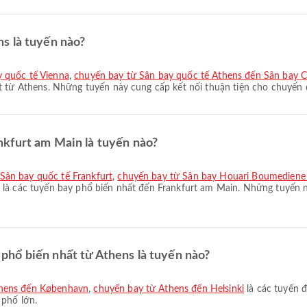
s là tuyến nào?
y quốc tế Vienna
,
chuyến bay từ Sân bay quốc tế Athens đến Sân bay
t từ Athens. Những tuyến này cung cấp kết nối thuận tiện cho chuyến 
kfurt am Main là tuyến nào?
Sân bay quốc tế Frankfurt
,
chuyến bay từ Sân bay Houari Boumediene 
là các tuyến bay phổ biến nhất đến Frankfurt am Main. Những tuyến n
hổ biến nhất từ Athens là tuyến nào?
thens đến København
,
chuyến bay từ Athens đến Helsinki
là các tuyến 
 phố lớn.