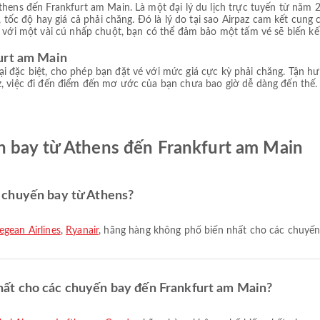
thens đến Frankfurt am Main. Là một đại lý du lịch trực tuyến từ năm 
i, tốc độ hay giá cả phải chăng. Đó là lý do tại sao Airpaz cam kết cu
ỉ với một vài cú nhấp chuột, bạn có thể đảm bảo một tấm vé sẽ biến kế
urt am Main
i đặc biệt, cho phép bạn đặt vé với mức giá cực kỳ phải chăng. Tận h
, việc đi đến điểm đến mơ ước của bạn chưa bao giờ dễ dàng đến thế. Đ
n bay từ Athens đến Frankfurt am Main
 chuyến bay từ Athens?
egean Airlines
,
Ryanair
, hãng hàng không phổ biến nhất cho các chuyến
ất cho các chuyến bay đến Frankfurt am Main?