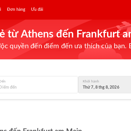
i
Đơn hàng
Ưu đãi
rẻ từ Athens đến Frankfurt 
ộc quyền đến điểm đến ưa thích của bạn. B
Đến
Khởi hành
Thứ 7, 8 thg 8, 2026