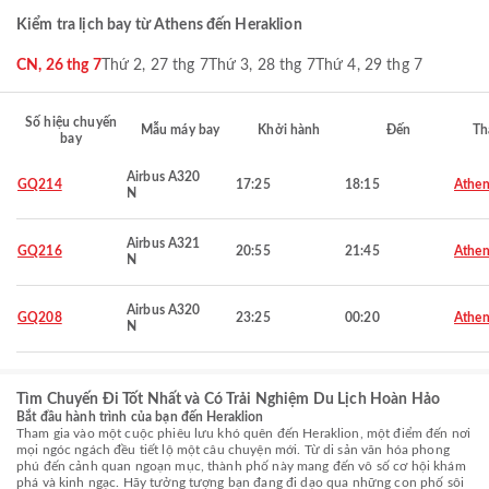
Kiểm tra lịch bay từ Athens đến Heraklion
CN, 26 thg 7
Thứ 2, 27 thg 7
Thứ 3, 28 thg 7
Thứ 4, 29 thg 7
Số hiệu chuyến
Mẫu máy bay
Khởi hành
Đến
Th
bay
Airbus A320
GQ214
17:25
18:15
Athen
N
Airbus A321
GQ216
20:55
21:45
Athen
N
Airbus A320
GQ208
23:25
00:20
Athen
N
Tìm Chuyến Đi Tốt Nhất và Có Trải Nghiệm Du Lịch Hoàn Hảo
Bắt đầu hành trình của bạn đến Heraklion
Tham gia vào một cuộc phiêu lưu khó quên đến Heraklion, một điểm đến nơi
mọi ngóc ngách đều tiết lộ một câu chuyện mới. Từ di sản văn hóa phong
phú đến cảnh quan ngoạn mục, thành phố này mang đến vô số cơ hội khám
phá và kinh ngạc. Hãy tưởng tượng bạn đang đi dạo qua những con phố sôi