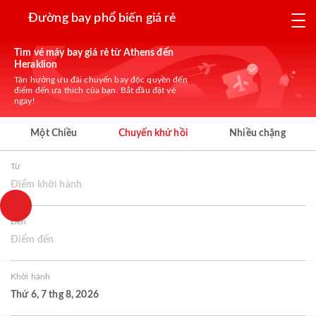
Đường bay phổ biến giá rẻ
Tìm vé máy bay giá rẻ từ Athens đến
Heraklion
Tận hưởng ưu đãi chuyến bay độc quyền đến
điểm đến ưa thích của bạn. Bắt đầu đặt vé
ngay!
Một Chiều
Chuyến khứ hồi
Nhiều chặng
Từ
Điểm khởi hành
Đến
Điểm đến
Khởi hành
Thứ 6, 7 thg 8, 2026