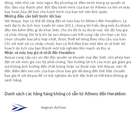
động, nếm thử các món ngon địa phương và đắm mình trong sự quyến rũ
độc đáo của thành phố. Bắt đầu hành trình của bạn từ Athens và tìm vé máy
bay hoàn hảo để làm cho hành trình của bạn trở nên khó quên.
Những điều cần biết trước khi bay
Với Airpaz, bạn có thể dễ dàng đặt vé máy bay từ Athens đến Heraklion. Là
một đại lý du lịch trực tuyến từ năm 2011, chúng tôi hiểu rằng mỗi du khách
đều tìm kiếm điều gì đó khác biệt, cho dù đó là sự thoải mái, tốc độ hay giá
cả phải chăng. Đó là lý do tại sao Airpaz cam kết cung cấp cho bạn các lựa
chọn chuyến bay phù hợp nhất, được thiết kế riêng theo nhu cầu của bạn.
Chỉ với một vài cú nhấp chuột, bạn có thể đảm bảo một tấm vé sẽ biến kế
hoạch du lịch của bạn thành một trải nghiệm liền mạch và thú vị.
Nhận vé máy bay giá rẻ nhất đến Heraklion
Airpaz cung cấp các ưu đãi độc quyền và khuyến mại đặc biệt, cho phép bạn
đặt vé với mức giá cực kỳ phải chăng. Tận hưởng lợi ích của mức giá giảm giá
mà không ảnh hưởng đến chất lượng hoặc sự thoải mái. Với Airpaz, việc đi
đến điểm đến mơ ước của bạn chưa bao giờ dễ dàng đến thế. Đặt chuyến
bay giá rẻ với Airpaz để có trải nghiệm du lịch đặc biệt và tiết kiệm không gì
sánh bằng.
Danh sách các hãng hàng không có sẵn từ Athens đến Heraklion
Aegean Airlines