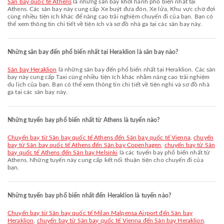
Sân bay quốc tế Athens
là những sân bay khởi hành phổ biến nhất tại
Athens. Các sân bay này cung cấp Xe buýt đưa đón, Xe lửa, Khu vực chờ đợi
cùng nhiều tiện ích khác để nâng cao trải nghiệm chuyến đi của bạn. Bạn có
thể xem thông tin chi tiết về tiện ích và sơ đồ nhà ga tại các sân bay này.
Những sân bay đến phổ biến nhất tại Heraklion là sân bay nào?
Sân bay Heraklion
là những sân bay đến phổ biến nhất tại Heraklion. Các sân
bay này cung cấp Taxi cùng nhiều tiện ích khác nhằm nâng cao trải nghiệm
du lịch của bạn. Bạn có thể xem thông tin chi tiết về tiện nghi và sơ đồ nhà
ga tại các sân bay này.
Những tuyến bay phổ biến nhất từ Athens là tuyến nào?
chuyến bay từ Sân bay quốc tế Athens đến Sân bay quốc tế Vienna
,
chuyến
bay từ Sân bay quốc tế Athens đến Sân bay Copenhagen
,
chuyến bay từ Sân
bay quốc tế Athens đến Sân bay Helsinki
là các tuyến bay phổ biến nhất từ
Athens. Những tuyến này cung cấp kết nối thuận tiện cho chuyến đi của
bạn.
Những tuyến bay phổ biến nhất đến Heraklion là tuyến nào?
chuyến bay từ Sân bay quốc tế Milan Malpensa Airport đến Sân bay
Heraklion
,
chuyến bay từ Sân bay quốc tế Vienna đến Sân bay Heraklion
,