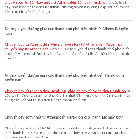
chuyến bay từ Sân bay quốc tế Athens đến Sân bay Heraklion
là các tuyến
bay phổ biến nhất đến Heraklion. Những tuyến này cung cấp kết nối thuận
tiện cho chuyến đi của bạn.
Những tuyến đường giữa các thành phố phổ biến nhất từ Athens là tuyến
nào?
chuyến bay từ Athens đến Wien
,
chuyến bay từ Athens đến København
,
chuyến bay từ Athens đến Helsinki
là các tuyến đường thành phố phổ biến
nhất từ Athens. Những tuyến này cung cấp kết nối thuận tiện từ các thành
phố lớn.
Những tuyến đường giữa các thành phố phổ biến nhất đến Heraklion là
tuyến nào?
chuyến bay từ Milano đến Heraklion
,
chuyến bay từ Wien đến Heraklion
là
các tuyến đường thành phố phổ biến nhất đến Heraklion. Những tuyến này
cung cấp kết nối thuận tiện từ các thành phố lớn.
Chuyến bay sớm nhất từ Athens đến Heraklion khởi hành lúc mấy giờ?
Chuyến bay sớm nhất từ Athens đến Heraklion do Aegean Airlines khai thác
khởi hành lúc 06:35. Bạn có thể xem lịch bay này và so sánh các lựa chọn
chuyến bay khác trên Airpaz.