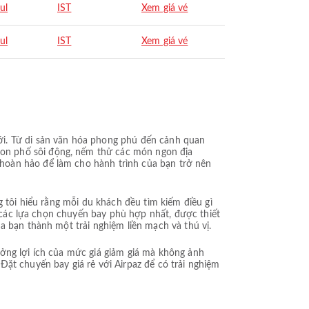
ul
IST
Xem giá vé
ul
IST
Xem giá vé
ới. Từ di sản văn hóa phong phú đến cảnh quan
on phố sôi động, nếm thử các món ngon địa
hoàn hảo để làm cho hành trình của bạn trở nên
g tôi hiểu rằng mỗi du khách đều tìm kiếm điều gì
n các lựa chọn chuyến bay phù hợp nhất, được thiết
a bạn thành một trải nghiệm liền mạch và thú vị.
ưởng lợi ích của mức giá giảm giá mà không ảnh
ặt chuyến bay giá rẻ với Airpaz để có trải nghiệm