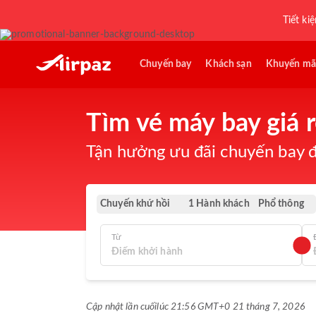
Tiết ki
Chuyến bay
Khách sạn
Khuyến mã
Tìm vé máy bay giá r
Tận hưởng ưu đãi chuyến bay đ
Chuyến khứ hồi
Phổ thông
1 Hành khách
Từ
Cập nhật lần cuối
lúc 21:56 GMT+0 21 tháng 7, 2026