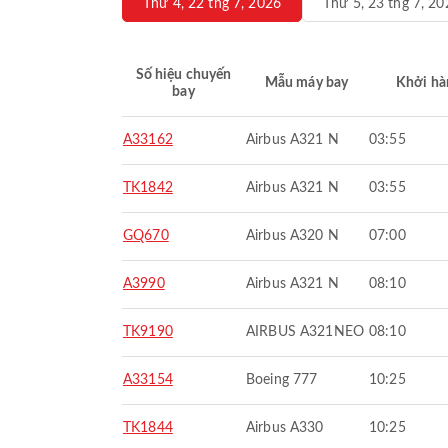
Thứ 4, 22 thg 7, 2026
Thứ 5, 23 thg 7, 20
Số hiệu chuyến
Mẫu máy bay
Khởi hà
bay
A33162
Airbus A321 N
03:55
TK1842
Airbus A321 N
03:55
GQ670
Airbus A320 N
07:00
A3990
Airbus A321 N
08:10
TK9190
AIRBUS A321NEO
08:10
A33154
Boeing 777
10:25
TK1844
Airbus A330
10:25