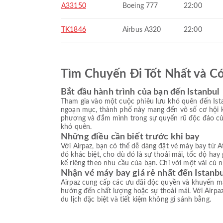
A33150
Boeing 777
22:00
TK1846
Airbus A320
22:00
Tìm Chuyến Đi Tốt Nhất và C
Bắt đầu hành trình của bạn đến Istanbul
Tham gia vào một cuộc phiêu lưu khó quên đến Ist
ngoạn mục, thành phố này mang đến vô số cơ hội 
phương và đắm mình trong sự quyến rũ độc đáo của
khó quên.
Những điều cần biết trước khi bay
Với Airpaz, bạn có thể dễ dàng đặt vé máy bay từ A
đó khác biệt, cho dù đó là sự thoải mái, tốc độ hay
kế riêng theo nhu cầu của bạn. Chỉ với một vài cú 
Nhận vé máy bay giá rẻ nhất đến Istanbu
Airpaz cung cấp các ưu đãi độc quyền và khuyến mạ
hưởng đến chất lượng hoặc sự thoải mái. Với Airpaz
du lịch đặc biệt và tiết kiệm không gì sánh bằng.