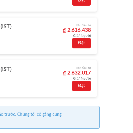
Đặt
Bắt đầu từ
 (IST)
₫ 2.616.438
Giá/ Người
Đặt
Bắt đầu từ
 (IST)
₫ 2.632.017
Giá/ Người
Đặt
áo trước. Chúng tôi cố gắng cung