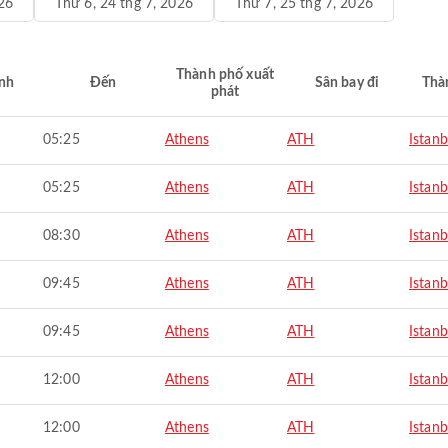
26
Thứ 6, 24 thg 7, 2026
Thứ 7, 25 thg 7, 2026
Thành phố xuất
nh
Đến
Sân bay đi
Thà
phát
05:25
Athens
ATH
Istanb
05:25
Athens
ATH
Istanb
08:30
Athens
ATH
Istanb
09:45
Athens
ATH
Istanb
09:45
Athens
ATH
Istanb
12:00
Athens
ATH
Istanb
12:00
Athens
ATH
Istanb