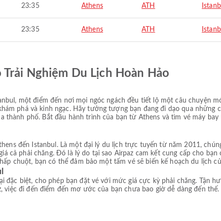
23:35
Athens
ATH
Istanb
23:35
Athens
ATH
Istanb
ó Trải Nghiệm Du Lịch Hoàn Hảo
anbul, một điểm đến nơi mọi ngóc ngách đều tiết lộ một câu chuyện m
khám phá và kinh ngạc. Hãy tưởng tượng bạn đang đi dạo qua những c
 thành phố. Bắt đầu hành trình của bạn từ Athens và tìm vé máy bay 
thens đến Istanbul. Là một đại lý du lịch trực tuyến từ năm 2011, chún
 giá cả phải chăng. Đó là lý do tại sao Airpaz cam kết cung cấp cho bạ
nhấp chuột, bạn có thể đảm bảo một tấm vé sẽ biến kế hoạch du lịch củ
l
i đặc biệt, cho phép bạn đặt vé với mức giá cực kỳ phải chăng. Tận h
, việc đi đến điểm đến mơ ước của bạn chưa bao giờ dễ dàng đến thế. Đ