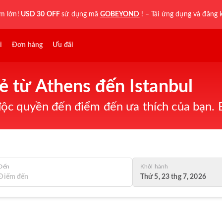
ệm lớn!
USD 30 OFF
sử dụng mã
GOBEYOND
! – Tải ứng dụng và đăng 
i
Đơn hàng
Ưu đãi
ẻ từ Athens đến Istanbul
ộc quyền đến điểm đến ưa thích của bạn. B
Đến
Khởi hành
Thứ 5, 23 thg 7, 2026