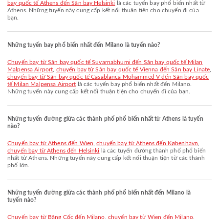
bay quốc tế Athens đến Sân bay Helsinki
là các tuyến bay phổ biến nhất từ
Athens. Những tuyến này cung cấp kết nối thuận tiện cho chuyến đi của
bạn.
Những tuyến bay phổ biến nhất đến Milano là tuyến nào?
chuyến bay từ Sân bay quốc tế Suvarnabhumi đến Sân bay quốc tế Milan
Malpensa Airport
,
chuyến bay từ Sân bay quốc tế Vienna đến Sân bay Linate
,
chuyến bay từ Sân bay quốc tế Casablanca Mohammed V đến Sân bay quốc
tế Milan Malpensa Airport
là các tuyến bay phổ biến nhất đến Milano.
Những tuyến này cung cấp kết nối thuận tiện cho chuyến đi của bạn.
Những tuyến đường giữa các thành phố phổ biến nhất từ Athens là tuyến
nào?
chuyến bay từ Athens đến Wien
,
chuyến bay từ Athens đến København
,
chuyến bay từ Athens đến Helsinki
là các tuyến đường thành phố phổ biến
nhất từ Athens. Những tuyến này cung cấp kết nối thuận tiện từ các thành
phố lớn.
Những tuyến đường giữa các thành phố phổ biến nhất đến Milano là
tuyến nào?
chuyến bay từ Băng Cốc đến Milano
,
chuyến bay từ Wien đến Milano
,