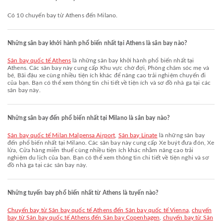
Có 10 chuyến bay từ Athens đến Milano.
Những sân bay khởi hành phổ biến nhất tại Athens là sân bay nào?
Sân bay quốc tế Athens
là những sân bay khởi hành phổ biến nhất tại
Athens. Các sân bay này cung cấp Khu vực chờ đợi, Phòng chăm sóc mẹ và
bé, Bãi đậu xe cùng nhiều tiện ích khác để nâng cao trải nghiệm chuyến đi
của bạn. Bạn có thể xem thông tin chi tiết về tiện ích và sơ đồ nhà ga tại các
sân bay này.
Những sân bay đến phổ biến nhất tại Milano là sân bay nào?
Sân bay quốc tế Milan Malpensa Airport
,
Sân bay Linate
là những sân bay
đến phổ biến nhất tại Milano. Các sân bay này cung cấp Xe buýt đưa đón, Xe
lửa, Cửa hàng miễn thuế cùng nhiều tiện ích khác nhằm nâng cao trải
nghiệm du lịch của bạn. Bạn có thể xem thông tin chi tiết về tiện nghi và sơ
đồ nhà ga tại các sân bay này.
Những tuyến bay phổ biến nhất từ Athens là tuyến nào?
chuyến bay từ Sân bay quốc tế Athens đến Sân bay quốc tế Vienna
,
chuyến
bay từ Sân bay quốc tế Athens đến Sân bay Copenhagen
,
chuyến bay từ Sân