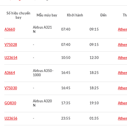
Số hiệu chuyến
Mẫu máy bay
Khởi hành
Đến
Th
bay
Airbus A321
A3660
07:40
09:15
Athen
N
V75028
-
07:40
09:15
Athen
U23654
-
10:50
12:30
Athen
Airbus A350-
A3664
16:45
18:25
Athen
1000
V75030
-
16:45
18:25
Athen
Airbus A320
GQ830
17:35
19:10
Athen
N
U23656
-
23:55
01:35
Athen