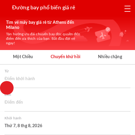
Đường bay phổ biến giá rẻ
Tìm vé máy bay giá rẻ từ Athens đến
Milano
Tận hưởng ưu đãi chuyến bay độc quyền đến
điểm đến ưa thích của bạn. Bắt đầu đặt vé
ngay!
Một Chiều
Chuyến khứ hồi
Nhiều chặng
Từ
Điểm khởi hành
Đến
Điểm đến
Khởi hành
Thứ 7, 8 thg 8, 2026