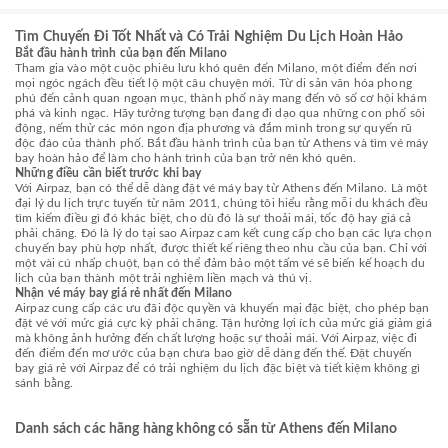
Tìm Chuyến Đi Tốt Nhất và Có Trải Nghiệm Du Lịch Hoàn Hảo
Bắt đầu hành trình của bạn đến Milano
Tham gia vào một cuộc phiêu lưu khó quên đến Milano, một điểm đến nơi
mọi ngóc ngách đều tiết lộ một câu chuyện mới. Từ di sản văn hóa phong
phú đến cảnh quan ngoạn mục, thành phố này mang đến vô số cơ hội khám
phá và kinh ngạc. Hãy tưởng tượng bạn đang đi dạo qua những con phố sôi
động, nếm thử các món ngon địa phương và đắm mình trong sự quyến rũ
độc đáo của thành phố. Bắt đầu hành trình của bạn từ Athens và tìm vé máy
bay hoàn hảo để làm cho hành trình của bạn trở nên khó quên.
Những điều cần biết trước khi bay
Với Airpaz, bạn có thể dễ dàng đặt vé máy bay từ Athens đến Milano. Là một
đại lý du lịch trực tuyến từ năm 2011, chúng tôi hiểu rằng mỗi du khách đều
tìm kiếm điều gì đó khác biệt, cho dù đó là sự thoải mái, tốc độ hay giá cả
phải chăng. Đó là lý do tại sao Airpaz cam kết cung cấp cho bạn các lựa chọn
chuyến bay phù hợp nhất, được thiết kế riêng theo nhu cầu của bạn. Chỉ với
một vài cú nhấp chuột, bạn có thể đảm bảo một tấm vé sẽ biến kế hoạch du
lịch của bạn thành một trải nghiệm liền mạch và thú vị.
Nhận vé máy bay giá rẻ nhất đến Milano
Airpaz cung cấp các ưu đãi độc quyền và khuyến mại đặc biệt, cho phép bạn
đặt vé với mức giá cực kỳ phải chăng. Tận hưởng lợi ích của mức giá giảm giá
mà không ảnh hưởng đến chất lượng hoặc sự thoải mái. Với Airpaz, việc đi
đến điểm đến mơ ước của bạn chưa bao giờ dễ dàng đến thế. Đặt chuyến
bay giá rẻ với Airpaz để có trải nghiệm du lịch đặc biệt và tiết kiệm không gì
sánh bằng.
Danh sách các hãng hàng không có sẵn từ Athens đến Milano