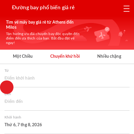
Đường bay phổ biến giá rẻ
Tìm vé máy bay giá rẻ từ Athens đến
Milos
Tận hưởng ưu đãi chuyến bay độc quyền đến
điểm đến ưa thích của bạn. Bắt đầu đặt vé
ngay!
Một Chiều
Chuyến khứ hồi
Nhiều chặng
Từ
Điểm khởi hành
Đến
Điểm đến
Khởi hành
Thứ 6, 7 thg 8, 2026