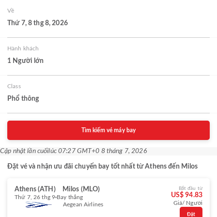
Về
Thứ 7, 8 thg 8, 2026
Hành khách
1 Người lớn
Class
Phổ thông
Tìm kiếm vé máy bay
Cập nhật lần cuối
lúc 07:27 GMT+0 8 tháng 7, 2026
Đặt vé và nhận ưu đãi chuyến bay tốt nhất từ Athens đến Milos
Athens (ATH)
Milos (MLO)
Bắt đầu từ
US$ 94.83
Thứ 7, 26 thg 9
Bay thẳng
Giá/ Người
Aegean Airlines
Đặt