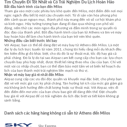
Tìm Chuyến Đi Tốt Nhất và Có Trải Nghiệm Du Lịch Hoàn Hảo
Bắt đầu hành trình của bạn đến Milos
Tham gia vào một cuộc phiêu lưu khó quên đến Milos, một điểm đến nơi mọi
ngóc ngách đều tiết lộ một câu chuyện mới. Từ di sản văn hóa phong phú
đến cảnh quan ngoạn mục, thành phố này mang đến vô số cơ hội khám phá
và kinh ngạc. Hãy tưởng tượng bạn đang đi dạo qua những con phố sôi
động, nếm thử các món ngon địa phương và đắm mình trong sự quyến rũ
độc đáo của thành phố. Bắt đầu hành trình của bạn từ Athens và tìm vé máy
bay hoàn hảo để làm cho hành trình của bạn trở nên khó quên.
Những điều cần biết trước khi bay
Với Airpaz, bạn có thể dễ dàng đặt vé máy bay từ Athens đến Milos. Là một
đại lý du lịch trực tuyến từ năm 2011, chúng tôi hiểu rằng mỗi du khách đều
tìm kiếm điều gì đó khác biệt, cho dù đó là sự thoải mái, tốc độ hay giá cả
phải chăng. Đó là lý do tại sao Airpaz cam kết cung cấp cho bạn các lựa chọn
chuyến bay phù hợp nhất, được thiết kế riêng theo nhu cầu của bạn. Chỉ với
một vài cú nhấp chuột, bạn có thể đảm bảo một tấm vé sẽ biến kế hoạch du
lịch của bạn thành một trải nghiệm liền mạch và thú vị.
Nhận vé máy bay giá rẻ nhất đến Milos
Airpaz cung cấp các ưu đãi độc quyền và khuyến mại đặc biệt, cho phép bạn
đặt vé với mức giá cực kỳ phải chăng. Tận hưởng lợi ích của mức giá giảm giá
mà không ảnh hưởng đến chất lượng hoặc sự thoải mái. Với Airpaz, việc đi
đến điểm đến mơ ước của bạn chưa bao giờ dễ dàng đến thế. Đặt chuyến
bay giá rẻ với Airpaz để có trải nghiệm du lịch đặc biệt và tiết kiệm không gì
sánh bằng.
Danh sách các hãng hàng không có sẵn từ Athens đến Milos
Sky Express