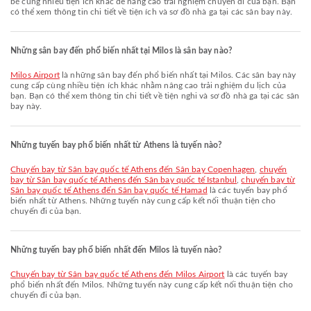
bé cùng nhiều tiện ích khác để nâng cao trải nghiệm chuyến đi của bạn. Bạn
có thể xem thông tin chi tiết về tiện ích và sơ đồ nhà ga tại các sân bay này.
Những sân bay đến phổ biến nhất tại Milos là sân bay nào?
Milos Airport
là những sân bay đến phổ biến nhất tại Milos. Các sân bay này
cung cấp cùng nhiều tiện ích khác nhằm nâng cao trải nghiệm du lịch của
bạn. Bạn có thể xem thông tin chi tiết về tiện nghi và sơ đồ nhà ga tại các sân
bay này.
Những tuyến bay phổ biến nhất từ Athens là tuyến nào?
chuyến bay từ Sân bay quốc tế Athens đến Sân bay Copenhagen
,
chuyến
bay từ Sân bay quốc tế Athens đến Sân bay quốc tế Istanbul
,
chuyến bay từ
Sân bay quốc tế Athens đến Sân bay quốc tế Hamad
là các tuyến bay phổ
biến nhất từ Athens. Những tuyến này cung cấp kết nối thuận tiện cho
chuyến đi của bạn.
Những tuyến bay phổ biến nhất đến Milos là tuyến nào?
chuyến bay từ Sân bay quốc tế Athens đến Milos Airport
là các tuyến bay
phổ biến nhất đến Milos. Những tuyến này cung cấp kết nối thuận tiện cho
chuyến đi của bạn.