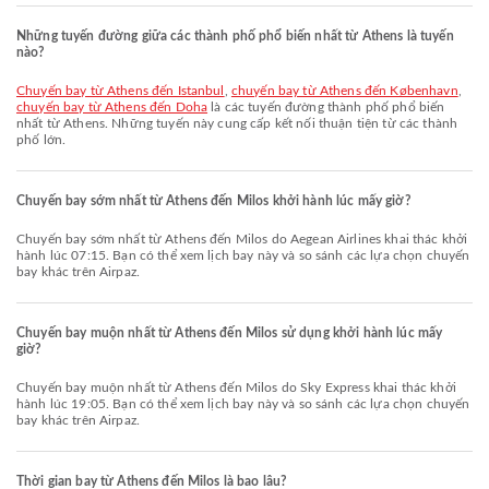
Những tuyến đường giữa các thành phố phổ biến nhất từ Athens là tuyến
nào?
chuyến bay từ Athens đến Istanbul
,
chuyến bay từ Athens đến København
,
chuyến bay từ Athens đến Doha
là các tuyến đường thành phố phổ biến
nhất từ Athens. Những tuyến này cung cấp kết nối thuận tiện từ các thành
phố lớn.
Chuyến bay sớm nhất từ Athens đến Milos khởi hành lúc mấy giờ?
Chuyến bay sớm nhất từ Athens đến Milos do Aegean Airlines khai thác khởi
hành lúc 07:15. Bạn có thể xem lịch bay này và so sánh các lựa chọn chuyến
bay khác trên Airpaz.
Chuyến bay muộn nhất từ Athens đến Milos sử dụng khởi hành lúc mấy
giờ?
Chuyến bay muộn nhất từ Athens đến Milos do Sky Express khai thác khởi
hành lúc 19:05. Bạn có thể xem lịch bay này và so sánh các lựa chọn chuyến
bay khác trên Airpaz.
Thời gian bay từ Athens đến Milos là bao lâu?