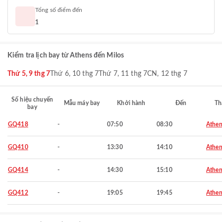
Tổng số điểm đến
1
Kiểm tra lịch bay từ Athens đến Milos
Thứ 5, 9 thg 7
Thứ 6, 10 thg 7
Thứ 7, 11 thg 7
CN, 12 thg 7
Số hiệu chuyến
Mẫu máy bay
Khởi hành
Đến
Th
bay
GQ418
-
07:50
08:30
Athen
GQ410
-
13:30
14:10
Athen
GQ414
-
14:30
15:10
Athen
GQ412
-
19:05
19:45
Athen