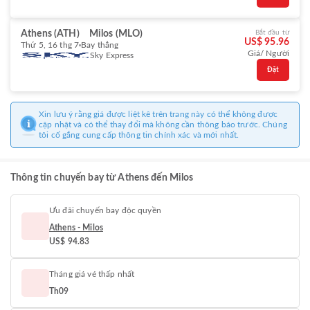
Athens (ATH)
Milos (MLO)
Bắt đầu từ
US$ 95.96
Thứ 5, 16 thg 7
Bay thẳng
Giá/ Người
Sky Express
Đặt
Xin lưu ý rằng giá được liệt kê trên trang này có thể không được
cập nhật và có thể thay đổi mà không cần thông báo trước. Chúng
tôi cố gắng cung cấp thông tin chính xác và mới nhất.
Thông tin chuyến bay từ Athens đến Milos
Ưu đãi chuyến bay độc quyền
Athens - Milos
US$ 94.83
Tháng giá vé thấp nhất
Th09