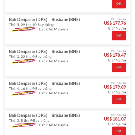
Đặt
Bali Denpasar (DPS)
Brisbane (BNE)
Bắt đầu từ
US$ 177.76
Thứ 5, 29 thg 10
Bay thẳng
Giá/ Người
Batik Air Malaysia
Đặt
Bali Denpasar (DPS)
Brisbane (BNE)
Bắt đầu từ
US$ 178.47
Thứ 3, 22 thg 9
Bay thẳng
Giá/ Người
Batik Air Malaysia
Đặt
Bali Denpasar (DPS)
Brisbane (BNE)
Bắt đầu từ
US$ 179.89
Thứ 4, 16 thg 9
Bay thẳng
Giá/ Người
Batik Air Malaysia
Đặt
Bali Denpasar (DPS)
Brisbane (BNE)
Bắt đầu từ
US$ 181.07
Thứ 3, 8 thg 9
Bay thẳng
Giá/ Người
Batik Air Malaysia
Đặt