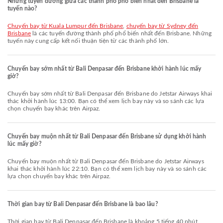
Những tuyến đường giữa các thành phố phổ biến nhất đến Brisbane là
tuyến nào?
chuyến bay từ Kuala Lumpur đến Brisbane
,
chuyến bay từ Sydney đến
Brisbane
là các tuyến đường thành phố phổ biến nhất đến Brisbane. Những
tuyến này cung cấp kết nối thuận tiện từ các thành phố lớn.
Chuyến bay sớm nhất từ Bali Denpasar đến Brisbane khởi hành lúc mấy
giờ?
Chuyến bay sớm nhất từ Bali Denpasar đến Brisbane do Jetstar Airways khai
thác khởi hành lúc 13:00. Bạn có thể xem lịch bay này và so sánh các lựa
chọn chuyến bay khác trên Airpaz.
Chuyến bay muộn nhất từ Bali Denpasar đến Brisbane sử dụng khởi hành
lúc mấy giờ?
Chuyến bay muộn nhất từ Bali Denpasar đến Brisbane do Jetstar Airways
khai thác khởi hành lúc 22:10. Bạn có thể xem lịch bay này và so sánh các
lựa chọn chuyến bay khác trên Airpaz.
Thời gian bay từ Bali Denpasar đến Brisbane là bao lâu?
Thời gian bay từ Bali Denpasar đến Brisbane là khoảng 5 tiếng 40 phút.