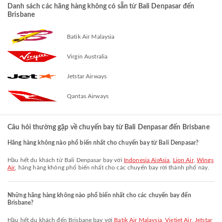
Danh sách các hãng hàng không có sẵn từ Bali Denpasar đến
Brisbane
Batik Air Malaysia
Virgin Australia
Jetstar Airways
Qantas Airways
Câu hỏi thường gặp về chuyến bay từ Bali Denpasar đến Brisbane
Hãng hàng không nào phổ biến nhất cho chuyến bay từ Bali Denpasar?
Hầu hết du khách từ Bali Denpasar bay với
Indonesia AirAsia
,
Lion Air
,
Wings
Air
, hãng hàng không phổ biến nhất cho các chuyến bay rời thành phố này.
Những hãng hàng không nào phổ biến nhất cho các chuyến bay đến
Brisbane?
Hầu hết du khách đến Brisbane bay với
Batik Air Malaysia
,
Vietjet Air
,
Jetstar