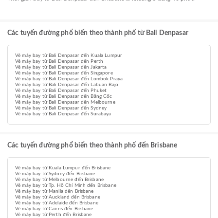
Các tuyến đường phổ biến theo thành phố từ Bali Denpasar
Vé máy bay từ Bali Denpasar đến Kuala Lumpur
Vé máy bay từ Bali Denpasar đến Perth
Vé máy bay từ Bali Denpasar đến Jakarta
Vé máy bay từ Bali Denpasar đến Singapore
Vé máy bay từ Bali Denpasar đến Lombok Praya
Vé máy bay từ Bali Denpasar đến Labuan Bajo
Vé máy bay từ Bali Denpasar đến Phuket
Vé máy bay từ Bali Denpasar đến Băng Cốc
Vé máy bay từ Bali Denpasar đến Melbourne
Vé máy bay từ Bali Denpasar đến Sydney
Vé máy bay từ Bali Denpasar đến Surabaya
Các tuyến đường phổ biến theo thành phố đến Brisbane
Vé máy bay từ Kuala Lumpur đến Brisbane
Vé máy bay từ Sydney đến Brisbane
Vé máy bay từ Melbourne đến Brisbane
Vé máy bay từ Tp. Hồ Chí Minh đến Brisbane
Vé máy bay từ Manila đến Brisbane
Vé máy bay từ Auckland đến Brisbane
Vé máy bay từ Adelaide đến Brisbane
Vé máy bay từ Cairns đến Brisbane
Vé máy bay từ Perth đến Brisbane