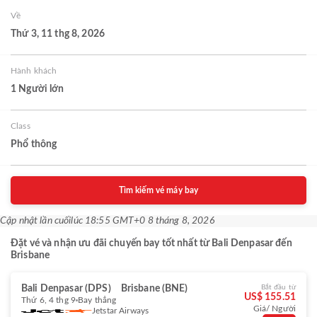
Về
Thứ 3, 11 thg 8, 2026
Hành khách
1 Người lớn
Class
Phổ thông
Tìm kiếm vé máy bay
Cập nhật lần cuối
lúc 18:55 GMT+0 8 tháng 8, 2026
Đặt vé và nhận ưu đãi chuyến bay tốt nhất từ Bali Denpasar đến
Brisbane
Bali Denpasar (DPS)
Brisbane (BNE)
Bắt đầu từ
US$ 155.51
Thứ 6, 4 thg 9
Bay thẳng
Giá/ Người
Jetstar Airways