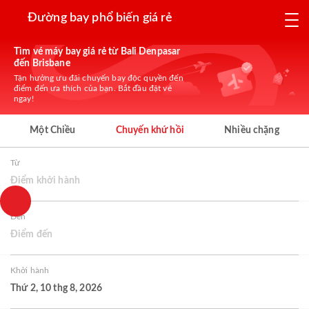
Đường bay phổ biến giá rẻ
Tìm vé máy bay giá rẻ từ Bali Denpasar
đến Brisbane
Tận hưởng ưu đãi chuyến bay độc quyền đến
điểm đến ưa thích của bạn. Bắt đầu đặt vé
ngay!
Một Chiều
Chuyến khứ hồi
Nhiều chặng
Từ
Điểm khởi hành
Đến
Điểm đến
Khởi hành
Thứ 2, 10 thg 8, 2026