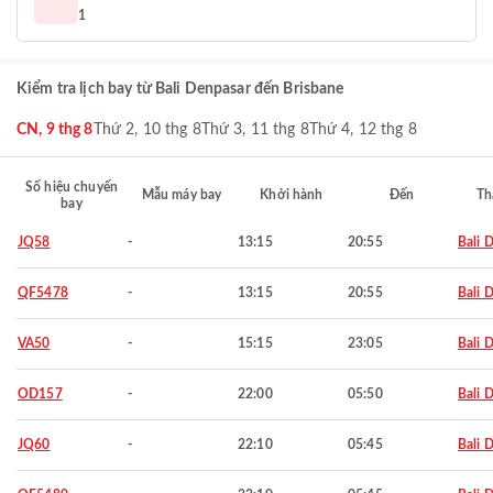
1
Kiểm tra lịch bay từ Bali Denpasar đến Brisbane
CN, 9 thg 8
Thứ 2, 10 thg 8
Thứ 3, 11 thg 8
Thứ 4, 12 thg 8
Số hiệu chuyến
Mẫu máy bay
Khởi hành
Đến
Th
bay
JQ58
-
13:15
20:55
Bali 
QF5478
-
13:15
20:55
Bali 
VA50
-
15:15
23:05
Bali 
OD157
-
22:00
05:50
Bali 
JQ60
-
22:10
05:45
Bali 