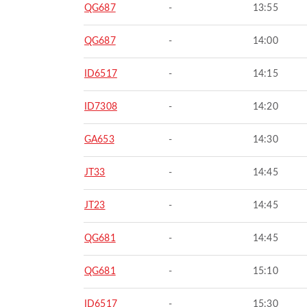
QG687
-
13:55
QG687
-
14:00
ID6517
-
14:15
ID7308
-
14:20
GA653
-
14:30
JT33
-
14:45
JT23
-
14:45
QG681
-
14:45
QG681
-
15:10
ID6517
-
15:30