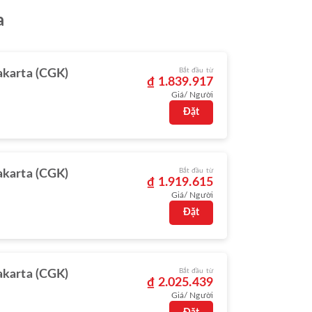
a
Bắt đầu từ
akarta (CGK)
₫ 1.839.917
Giá/ Người
Đặt
Bắt đầu từ
akarta (CGK)
₫ 1.919.615
Giá/ Người
Đặt
Bắt đầu từ
akarta (CGK)
₫ 2.025.439
Giá/ Người