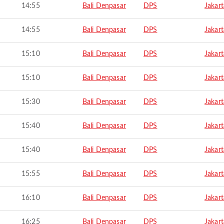
14:55
Bali Denpasar
DPS
Jakart
14:55
Bali Denpasar
DPS
Jakart
15:10
Bali Denpasar
DPS
Jakart
15:10
Bali Denpasar
DPS
Jakart
15:30
Bali Denpasar
DPS
Jakart
15:40
Bali Denpasar
DPS
Jakart
15:40
Bali Denpasar
DPS
Jakart
15:55
Bali Denpasar
DPS
Jakart
16:10
Bali Denpasar
DPS
Jakart
16:25
Bali Denpasar
DPS
Jakart