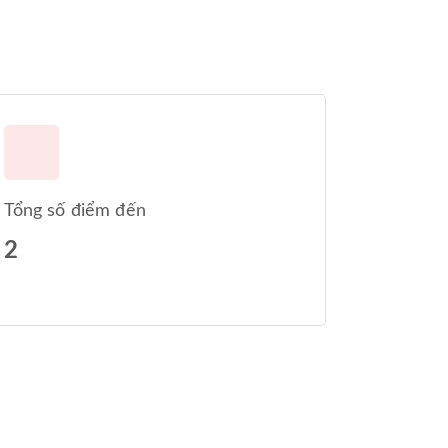
Tổng số điểm đến
2