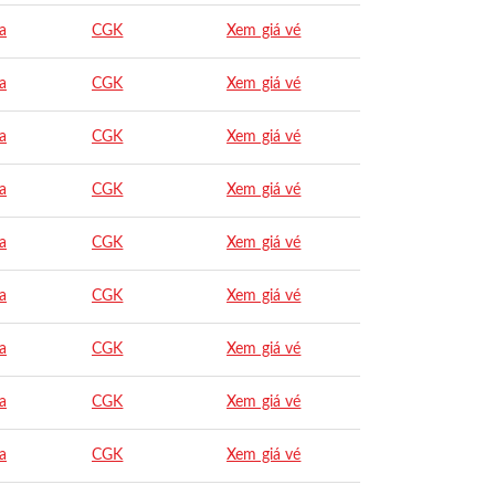
a
CGK
Xem giá vé
a
CGK
Xem giá vé
a
CGK
Xem giá vé
a
CGK
Xem giá vé
a
CGK
Xem giá vé
a
CGK
Xem giá vé
a
CGK
Xem giá vé
a
CGK
Xem giá vé
a
CGK
Xem giá vé