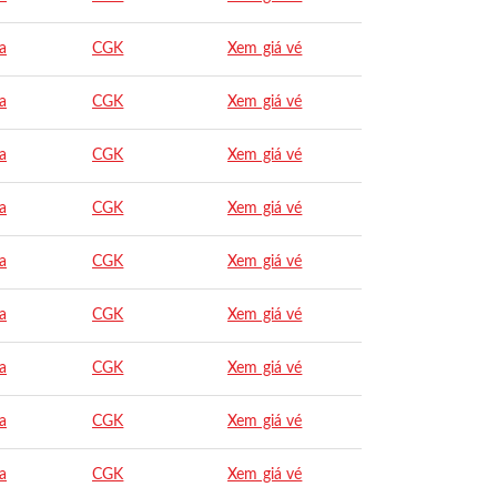
a
CGK
Xem giá vé
a
CGK
Xem giá vé
a
CGK
Xem giá vé
a
CGK
Xem giá vé
a
CGK
Xem giá vé
a
CGK
Xem giá vé
a
CGK
Xem giá vé
a
CGK
Xem giá vé
a
CGK
Xem giá vé