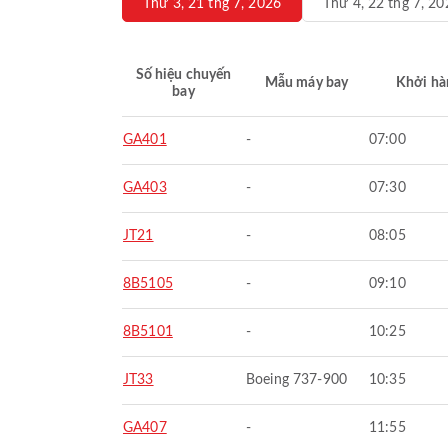
Thứ 3, 21 thg 7, 2026
Thứ 4, 22 thg 7, 20
Số hiệu chuyến
Mẫu máy bay
Khởi hà
bay
GA401
-
07:00
GA403
-
07:30
JT21
-
08:05
8B5105
-
09:10
8B5101
-
10:25
JT33
Boeing 737-900
10:35
GA407
-
11:55