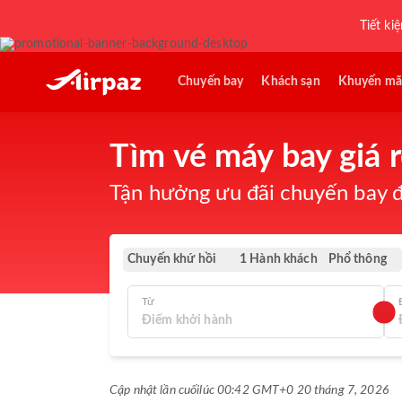
Tiết ki
Chuyến bay
Khách sạn
Khuyến mã
Tìm vé máy bay giá r
Tận hưởng ưu đãi chuyến bay đ
Chuyến khứ hồi
Phổ thông
1 Hành khách
Từ
Cập nhật lần cuối
lúc 00:42 GMT+0 20 tháng 7, 2026