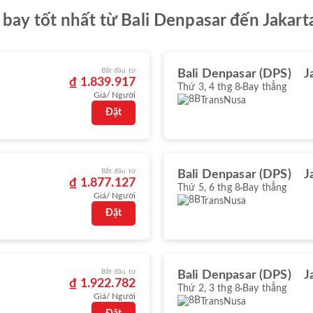
bay tốt nhất từ Bali Denpasar đến Jakart
Bắt đầu từ
Bali Denpasar (DPS)
J
₫ 1.839.917
Thứ 3, 4 thg 8
Bay thẳng
Giá/ Người
TransNusa
Đặt
Bắt đầu từ
Bali Denpasar (DPS)
J
₫ 1.877.127
Thứ 5, 6 thg 8
Bay thẳng
Giá/ Người
TransNusa
Đặt
Bắt đầu từ
Bali Denpasar (DPS)
J
₫ 1.922.782
Thứ 2, 3 thg 8
Bay thẳng
Giá/ Người
TransNusa