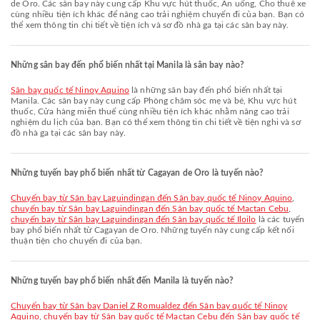
de Oro. Các sân bay này cung cấp Khu vực hút thuốc, Ăn uống, Cho thuê xe
cùng nhiều tiện ích khác để nâng cao trải nghiệm chuyến đi của bạn. Bạn có
thể xem thông tin chi tiết về tiện ích và sơ đồ nhà ga tại các sân bay này.
Những sân bay đến phổ biến nhất tại Manila là sân bay nào?
Sân bay quốc tế Ninoy Aquino
là những sân bay đến phổ biến nhất tại
Manila. Các sân bay này cung cấp Phòng chăm sóc mẹ và bé, Khu vực hút
thuốc, Cửa hàng miễn thuế cùng nhiều tiện ích khác nhằm nâng cao trải
nghiệm du lịch của bạn. Bạn có thể xem thông tin chi tiết về tiện nghi và sơ
đồ nhà ga tại các sân bay này.
Những tuyến bay phổ biến nhất từ Cagayan de Oro là tuyến nào?
chuyến bay từ Sân bay Laguindingan đến Sân bay quốc tế Ninoy Aquino
,
chuyến bay từ Sân bay Laguindingan đến Sân bay quốc tế Mactan Cebu
,
chuyến bay từ Sân bay Laguindingan đến Sân bay quốc tế Iloilo
là các tuyến
bay phổ biến nhất từ Cagayan de Oro. Những tuyến này cung cấp kết nối
thuận tiện cho chuyến đi của bạn.
Những tuyến bay phổ biến nhất đến Manila là tuyến nào?
chuyến bay từ Sân bay Daniel Z Romualdez đến Sân bay quốc tế Ninoy
Aquino
,
chuyến bay từ Sân bay quốc tế Mactan Cebu đến Sân bay quốc tế