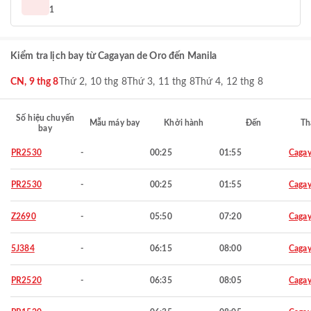
1
Kiểm tra lịch bay từ Cagayan de Oro đến Manila
CN, 9 thg 8
Thứ 2, 10 thg 8
Thứ 3, 11 thg 8
Thứ 4, 12 thg 8
Số hiệu chuyến
Mẫu máy bay
Khởi hành
Đến
Th
bay
PR2530
-
00:25
01:55
Cagay
PR2530
-
00:25
01:55
Cagay
Z2690
-
05:50
07:20
Cagay
5J384
-
06:15
08:00
Cagay
PR2520
-
06:35
08:05
Cagay