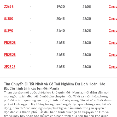
Z2698
-
19:30
21:05
Cagay
5J380
-
20:45
22:30
Cagay
5J390
-
21:40
23:25
Cagay
PR2528
-
21:55
23:30
Cagay
PR2528
-
21:55
23:30
Cagay
2P2528
-
21:55
23:30
Cagay
Tìm Chuyến Đi Tốt Nhất và Có Trải Nghiệm Du Lịch Hoàn Hảo
Bắt đầu hành trình của bạn đến Manila
Tham gia vào một cuộc phiêu lưu khó quên đến Manila, một điểm đến nơi
mọi ngóc ngách đều tiết lộ một câu chuyện mới. Từ di sản văn hóa phong
phú đến cảnh quan ngoạn mục, thành phố này mang đến vô số cơ hội khám
phá và kinh ngạc. Hãy tưởng tượng bạn đang đi dạo qua những con phố sôi
động, nếm thử các món ngon địa phương và đắm mình trong sự quyến rũ
độc đáo của thành phố. Bắt đầu hành trình của bạn từ Cagayan de Oro và
tìm vé máy bay hoàn hảo để làm cho hành trình của bạn trở nên khó quên.