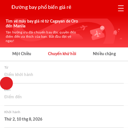
Đường bay phổ biến giá rẻ
Tìm vé máy bay giá rẻ từ Cagayan de Oro
đến Manila
Tận hưởng ưu đãi chuyến bay độc quyền đến
điểm đến ưa thích của bạn. Bắt đầu đặt vé
ngay!
Một Chiều
Chuyến khứ hồi
Nhiều chặng
Từ
Điểm khởi hành
Đến
Điểm đến
Khởi hành
Thứ 2, 10 thg 8, 2026