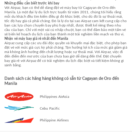
Những điều cần biết trước khi bay
Với Airpaz, bạn có thể dễ dàng đặt vé máy bay từ Cagayan de Oro đến
Manila. Là một đại lý du lịch trực tuyến từ năm 2011, chúng tôi hiểu rằng
mỗi du khách đều tìm kiếm điều gì đó khác biệt, cho dù đó là sự thoải mái,
tốc độ hay giá cả phải chăng. Đó là lý do tại sao Airpaz cam kết cung cấp cho
bạn các lựa chọn chuyến bay phù hợp nhất, được thiết kế riêng theo nhu
cầu của bạn. Chỉ với một vài cú nhấp chuột, bạn có thể đảm bảo một tấm vé
sẽ biến kế hoạch du lịch của bạn thành một trải nghiệm liền mạch và thú vị.
Nhận vé máy bay giá rẻ nhất đến Manila
Airpaz cung cấp các ưu đãi độc quyền và khuyến mại đặc biệt, cho phép bạn
đặt vé với mức giá cực kỳ phải chăng. Tận hưởng lợi ích của mức giá giảm giá
mà không ảnh hưởng đến chất lượng hoặc sự thoải mái. Với Airpaz, việc đi
đến điểm đến mơ ước của bạn chưa bao giờ dễ dàng đến thế. Đặt chuyến
bay giá rẻ với Airpaz để có trải nghiệm du lịch đặc biệt và tiết kiệm không gì
sánh bằng.
Danh sách các hãng hàng không có sẵn từ Cagayan de Oro đến
Manila
Philippines AirAsia
Cebu Pacific
Philippine Airlines