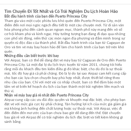
Tìm Chuyến Đi Tốt Nhất và Có Trải Nghiệm Du Lịch Hoàn Hảo
Bắt đầu hành trình của bạn đến Puerto Princesa City
Tham gia vào một cuộc phiêu lưu khó quên đến Puerto Princesa City, một
điểm đến nơi mọi ngóc ngách đều tiết lộ một câu chuyện mới. Từ di sản văn
hóa phong phú đến cảnh quan ngoạn mục, thành phố này mang đến vô số
cơ hội khám phá và kinh ngạc. Hãy tưởng tượng bạn đang đi dạo qua những
con phố sôi động, nếm thử các món ngon địa phương và đắm mình trong sự
quyến rũ độc đáo của thành phố. Bắt đầu hành trình của bạn từ Cagayan de
Oro và tìm vé máy bay hoàn hảo để làm cho hành trình của bạn trở nên khó
quên.
Những điều cần biết trước khi bay
Với Airpaz, bạn có thể dễ dàng đặt vé máy bay từ Cagayan de Oro đến Puerto
Princesa City. Là một đại lý du lịch trực tuyến từ năm 2011, chúng tôi hiểu
rằng mỗi du khách đều tìm kiếm điều gì đó khác biệt, cho dù đó là sự thoải
mái, tốc độ hay giá cả phải chăng. Đó là lý do tại sao Airpaz cam kết cung cấp
cho bạn các lựa chọn chuyến bay phù hợp nhất, được thiết kế riêng theo
nhu cầu của bạn. Chỉ với một vài cú nhấp chuột, bạn có thể đảm bảo một
tấm vé sẽ biến kế hoạch du lịch của bạn thành một trải nghiệm liền mạch và
thú vị.
Nhận vé máy bay giá rẻ nhất đến Puerto Princesa City
Airpaz cung cấp các ưu đãi độc quyền và khuyến mại đặc biệt, cho phép bạn
đặt vé với mức giá cực kỳ phải chăng. Tận hưởng lợi ích của mức giá giảm giá
mà không ảnh hưởng đến chất lượng hoặc sự thoải mái. Với Airpaz, việc đi
đến điểm đến mơ ước của bạn chưa bao giờ dễ dàng đến thế. Đặt chuyến
bay giá rẻ với Airpaz để có trải nghiệm du lịch đặc biệt và tiết kiệm không gì
sánh bằng.