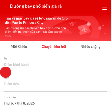
Đường bay phổ biến giá rẻ
Tìm vé máy bay giá rẻ từ Cagayan de Oro
đến Puerto Princesa City
Tận hưởng ưu đãi chuyến bay độc quyền đến
điểm đến ưa thích của bạn. Bắt đầu đặt vé
ngay!
Một Chiều
Chuyến khứ hồi
Nhiều chặng
Từ
Điểm khởi hành
Đến
Điểm đến
Khởi hành
Thứ 6, 7 thg 8, 2026