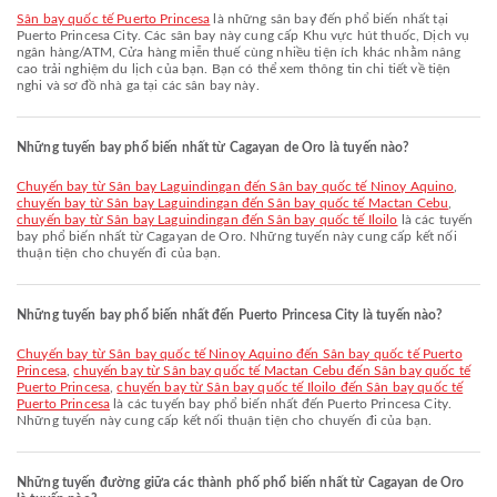
Sân bay quốc tế Puerto Princesa
là những sân bay đến phổ biến nhất tại
Puerto Princesa City. Các sân bay này cung cấp Khu vực hút thuốc, Dịch vụ
ngân hàng/ATM, Cửa hàng miễn thuế cùng nhiều tiện ích khác nhằm nâng
cao trải nghiệm du lịch của bạn. Bạn có thể xem thông tin chi tiết về tiện
nghi và sơ đồ nhà ga tại các sân bay này.
Những tuyến bay phổ biến nhất từ Cagayan de Oro là tuyến nào?
chuyến bay từ Sân bay Laguindingan đến Sân bay quốc tế Ninoy Aquino
,
chuyến bay từ Sân bay Laguindingan đến Sân bay quốc tế Mactan Cebu
,
chuyến bay từ Sân bay Laguindingan đến Sân bay quốc tế Iloilo
là các tuyến
bay phổ biến nhất từ Cagayan de Oro. Những tuyến này cung cấp kết nối
thuận tiện cho chuyến đi của bạn.
Những tuyến bay phổ biến nhất đến Puerto Princesa City là tuyến nào?
chuyến bay từ Sân bay quốc tế Ninoy Aquino đến Sân bay quốc tế Puerto
Princesa
,
chuyến bay từ Sân bay quốc tế Mactan Cebu đến Sân bay quốc tế
Puerto Princesa
,
chuyến bay từ Sân bay quốc tế Iloilo đến Sân bay quốc tế
Puerto Princesa
là các tuyến bay phổ biến nhất đến Puerto Princesa City.
Những tuyến này cung cấp kết nối thuận tiện cho chuyến đi của bạn.
Những tuyến đường giữa các thành phố phổ biến nhất từ Cagayan de Oro