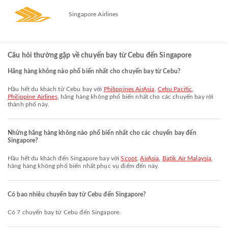
Singapore Airlines
Câu hỏi thường gặp về chuyến bay từ Cebu đến Singapore
Hãng hàng không nào phổ biến nhất cho chuyến bay từ Cebu?
Hầu hết du khách từ Cebu bay với
Philippines AirAsia
,
Cebu Pacific
,
Philippine Airlines
, hãng hàng không phổ biến nhất cho các chuyến bay rời
thành phố này.
Những hãng hàng không nào phổ biến nhất cho các chuyến bay đến
Singapore?
Hầu hết du khách đến Singapore bay với
Scoot
,
AirAsia
,
Batik Air Malaysia
,
hãng hàng không phổ biến nhất phục vụ điểm đến này.
Có bao nhiêu chuyến bay từ Cebu đến Singapore?
Có 7 chuyến bay từ Cebu đến Singapore.