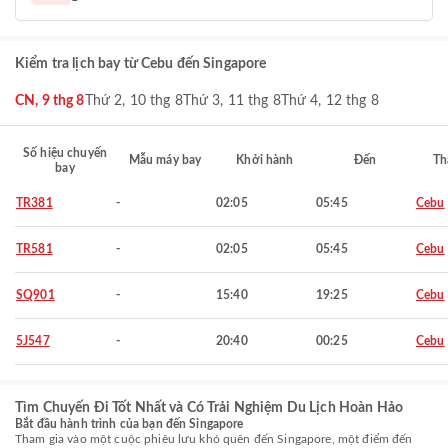
Kiểm tra lịch bay từ Cebu đến Singapore
CN, 9 thg 8
Thứ 2, 10 thg 8
Thứ 3, 11 thg 8
Thứ 4, 12 thg 8
Số hiệu chuyến
Mẫu máy bay
Khởi hành
Đến
Th
bay
TR381
-
02:05
05:45
Cebu
TR581
-
02:05
05:45
Cebu
SQ901
-
15:40
19:25
Cebu
5J547
-
20:40
00:25
Cebu
Tìm Chuyến Đi Tốt Nhất và Có Trải Nghiệm Du Lịch Hoàn Hảo
Bắt đầu hành trình của bạn đến Singapore
Tham gia vào một cuộc phiêu lưu khó quên đến Singapore, một điểm đến