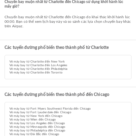
Chuyến bay muộn nhất từ Charlotte đến Chicago sử dụng khởi hành lúc
mấy giờ?
Chuyến bay muộn nhất từ Charlotte đến Chicago do khai thác khởi hành lúc
00:00. Bạn có thể xem lịch bay này và so sánh các lựa chọn chuyến bay khác
trên Airpaz.
Các tuyến đường phổ biến theo thành phố từ Charlotte
Vé máy bay từ Charlotte đến New York
Vé máy bay từ Charlotte đến Los Angeles
Vé máy bay từ Charlotte đến Philadelphia
Vé máy bay từ Charlotte đến Toronto
Các tuyến đường phổ biến theo thành phố đến Chicago
Vé máy bay từ Fort Myers Southwest Florida đến Chicago
Vé máy bay từ Fort Lauderdale đến Chicago
Vé máy bay từ New York đến Chicago
Vé máy bay từ Wien đến Chicago
Vé máy bay từ Los Angeles đến Chicago
Vé máy bay từ Minneapolis đến Chicago
Vé máy bay từ Philadelphia đến Chicago
Vé máy bay từ Đài Bắc đến Chicago