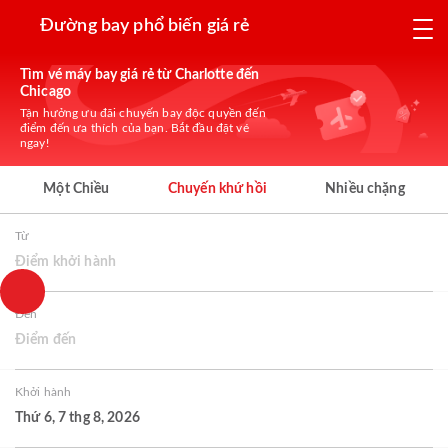
Đường bay phổ biến giá rẻ
Tìm vé máy bay giá rẻ từ Charlotte đến
Chicago
Tận hưởng ưu đãi chuyến bay độc quyền đến
điểm đến ưa thích của bạn. Bắt đầu đặt vé
ngay!
Một Chiều
Chuyến khứ hồi
Nhiều chặng
Từ
Điểm khởi hành
Đến
Điểm đến
Khởi hành
Thứ 6, 7 thg 8, 2026