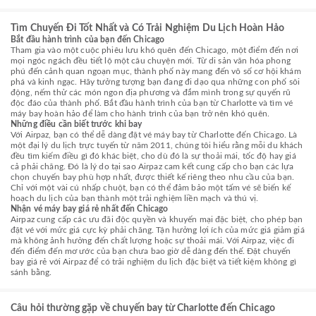
Tìm Chuyến Đi Tốt Nhất và Có Trải Nghiệm Du Lịch Hoàn Hảo
Bắt đầu hành trình của bạn đến Chicago
Tham gia vào một cuộc phiêu lưu khó quên đến Chicago, một điểm đến nơi
mọi ngóc ngách đều tiết lộ một câu chuyện mới. Từ di sản văn hóa phong
phú đến cảnh quan ngoạn mục, thành phố này mang đến vô số cơ hội khám
phá và kinh ngạc. Hãy tưởng tượng bạn đang đi dạo qua những con phố sôi
động, nếm thử các món ngon địa phương và đắm mình trong sự quyến rũ
độc đáo của thành phố. Bắt đầu hành trình của bạn từ Charlotte và tìm vé
máy bay hoàn hảo để làm cho hành trình của bạn trở nên khó quên.
Những điều cần biết trước khi bay
Với Airpaz, bạn có thể dễ dàng đặt vé máy bay từ Charlotte đến Chicago. Là
một đại lý du lịch trực tuyến từ năm 2011, chúng tôi hiểu rằng mỗi du khách
đều tìm kiếm điều gì đó khác biệt, cho dù đó là sự thoải mái, tốc độ hay giá
cả phải chăng. Đó là lý do tại sao Airpaz cam kết cung cấp cho bạn các lựa
chọn chuyến bay phù hợp nhất, được thiết kế riêng theo nhu cầu của bạn.
Chỉ với một vài cú nhấp chuột, bạn có thể đảm bảo một tấm vé sẽ biến kế
hoạch du lịch của bạn thành một trải nghiệm liền mạch và thú vị.
Nhận vé máy bay giá rẻ nhất đến Chicago
Airpaz cung cấp các ưu đãi độc quyền và khuyến mại đặc biệt, cho phép bạn
đặt vé với mức giá cực kỳ phải chăng. Tận hưởng lợi ích của mức giá giảm giá
mà không ảnh hưởng đến chất lượng hoặc sự thoải mái. Với Airpaz, việc đi
đến điểm đến mơ ước của bạn chưa bao giờ dễ dàng đến thế. Đặt chuyến
bay giá rẻ với Airpaz để có trải nghiệm du lịch đặc biệt và tiết kiệm không gì
sánh bằng.
Câu hỏi thường gặp về chuyến bay từ Charlotte đến Chicago