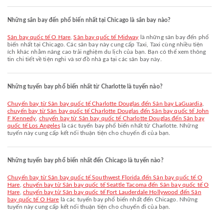
Những sân bay đến phổ biến nhất tại Chicago là sân bay nào?
Sân bay quốc tế O Hare
,
Sân bay quốc tế Midway
là những sân bay đến phổ
biến nhất tại Chicago. Các sân bay này cung cấp Taxi, Taxi cùng nhiều tiện
ích khác nhằm nâng cao trải nghiệm du lịch của bạn. Bạn có thể xem thông
tin chi tiết về tiện nghi và sơ đồ nhà ga tại các sân bay này.
Những tuyến bay phổ biến nhất từ Charlotte là tuyến nào?
chuyến bay từ Sân bay quốc tế Charlotte Douglas đến Sân bay LaGuardia
,
chuyến bay từ Sân bay quốc tế Charlotte Douglas đến Sân bay quốc tế John
F Kennedy
,
chuyến bay từ Sân bay quốc tế Charlotte Douglas đến Sân bay
quốc tế Los Angeles
là các tuyến bay phổ biến nhất từ Charlotte. Những
tuyến này cung cấp kết nối thuận tiện cho chuyến đi của bạn.
Những tuyến bay phổ biến nhất đến Chicago là tuyến nào?
chuyến bay từ Sân bay quốc tế Southwest Florida đến Sân bay quốc tế O
Hare
,
chuyến bay từ Sân bay quốc tế Seattle Tacoma đến Sân bay quốc tế O
Hare
,
chuyến bay từ Sân bay quốc tế Fort Lauderdale Hollywood đến Sân
bay quốc tế O Hare
là các tuyến bay phổ biến nhất đến Chicago. Những
tuyến này cung cấp kết nối thuận tiện cho chuyến đi của bạn.