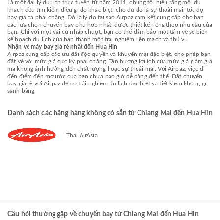
Là một đại lý du lịch trực tuyến từ năm 2011, chúng tôi hiểu rằng mỗi du
khách đều tìm kiếm điều gì đó khác biệt, cho dù đó là sự thoải mái, tốc độ
hay giá cả phải chăng. Đó là lý do tại sao Airpaz cam kết cung cấp cho bạn
các lựa chọn chuyến bay phù hợp nhất, được thiết kế riêng theo nhu cầu của
bạn. Chỉ với một vài cú nhấp chuột, bạn có thể đảm bảo một tấm vé sẽ biến
kế hoạch du lịch của bạn thành một trải nghiệm liền mạch và thú vị.
Nhận vé máy bay giá rẻ nhất đến Hua Hin
Airpaz cung cấp các ưu đãi độc quyền và khuyến mại đặc biệt, cho phép bạn
đặt vé với mức giá cực kỳ phải chăng. Tận hưởng lợi ích của mức giá giảm giá
mà không ảnh hưởng đến chất lượng hoặc sự thoải mái. Với Airpaz, việc đi
đến điểm đến mơ ước của bạn chưa bao giờ dễ dàng đến thế. Đặt chuyến
bay giá rẻ với Airpaz để có trải nghiệm du lịch đặc biệt và tiết kiệm không gì
sánh bằng.
Danh sách các hãng hàng không có sẵn từ Chiang Mai đến Hua Hin
Thai AirAsia
Câu hỏi thường gặp về chuyến bay từ Chiang Mai đến Hua Hin