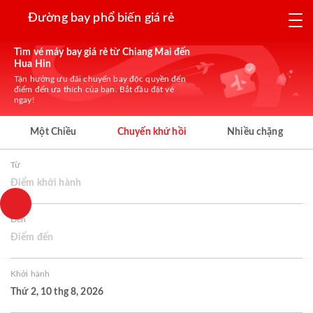
Đường bay phổ biến giá rẻ
Tìm vé máy bay giá rẻ từ Chiang Mai đến
Hua Hin
Tận hưởng ưu đãi chuyến bay độc quyền đến
điểm đến ưa thích của bạn. Bắt đầu đặt vé
ngay!
Một Chiều
Chuyến khứ hồi
Nhiều chặng
Từ
Điểm khởi hành
Đến
Điểm đến
Khởi hành
Thứ 2, 10 thg 8, 2026