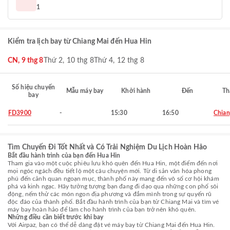
1
Kiểm tra lịch bay từ Chiang Mai đến Hua Hin
CN, 9 thg 8
Thứ 2, 10 thg 8
Thứ 4, 12 thg 8
Số hiệu chuyến
Mẫu máy bay
Khởi hành
Đến
Th
bay
FD3900
-
15:30
16:50
Chian
Tìm Chuyến Đi Tốt Nhất và Có Trải Nghiệm Du Lịch Hoàn Hảo
Bắt đầu hành trình của bạn đến Hua Hin
Tham gia vào một cuộc phiêu lưu khó quên đến Hua Hin, một điểm đến nơi
mọi ngóc ngách đều tiết lộ một câu chuyện mới. Từ di sản văn hóa phong
phú đến cảnh quan ngoạn mục, thành phố này mang đến vô số cơ hội khám
phá và kinh ngạc. Hãy tưởng tượng bạn đang đi dạo qua những con phố sôi
động, nếm thử các món ngon địa phương và đắm mình trong sự quyến rũ
độc đáo của thành phố. Bắt đầu hành trình của bạn từ Chiang Mai và tìm vé
máy bay hoàn hảo để làm cho hành trình của bạn trở nên khó quên.
Những điều cần biết trước khi bay
Với Airpaz, bạn có thể dễ dàng đặt vé máy bay từ Chiang Mai đến Hua Hin.