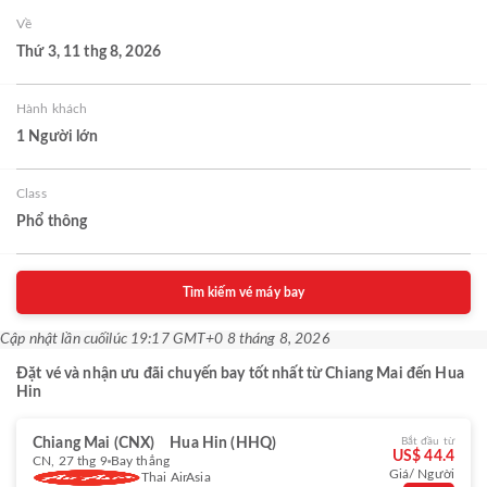
Về
Thứ 3, 11 thg 8, 2026
Hành khách
1 Người lớn
Class
Phổ thông
Tìm kiếm vé máy bay
Cập nhật lần cuối
lúc 19:17 GMT+0 8 tháng 8, 2026
Đặt vé và nhận ưu đãi chuyến bay tốt nhất từ Chiang Mai đến Hua
Hin
Chiang Mai (CNX)
Hua Hin (HHQ)
Bắt đầu từ
US$ 44.4
CN, 27 thg 9
Bay thẳng
Giá/ Người
Thai AirAsia