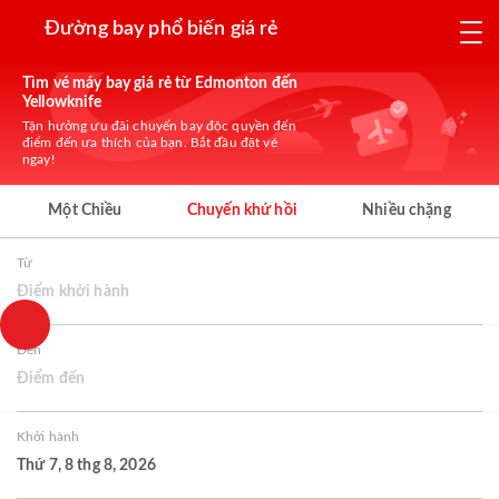
Đường bay phổ biến giá rẻ
Tìm vé máy bay giá rẻ từ Edmonton đến
Yellowknife
Tận hưởng ưu đãi chuyến bay độc quyền đến
điểm đến ưa thích của bạn. Bắt đầu đặt vé
ngay!
Một Chiều
Chuyến khứ hồi
Nhiều chặng
Từ
Điểm khởi hành
Đến
Điểm đến
Khởi hành
Thứ 7, 8 thg 8, 2026