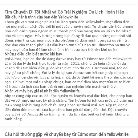
Tìm Chuyến Đi Tốt Nhất và Có Trải Nghiệm Du Lịch Hoàn Hảo
Bắt đầu hành trình của bạn đến Yellowknife
Tham gia vào một cuộc phiêu lưu khó quên đến Yellowknife, một điểm đến
nơi mọi ngóc ngách đều tiết lộ một câu chuyện mới. Từ di sản văn hóa phong
phú đến cảnh quan ngoạn mục, thành phố này mang đến vô số cơ hội khám
phá và kinh ngạc. Hãy tưởng tượng bạn đang đi dạo qua những con phố sôi
động, nếm thử các món ngon địa phương và đắm mình trong sự quyến rũ
độc đáo của thành phố. Bắt đầu hành trình của bạn từ Edmonton và tìm vé
máy bay hoàn hảo để làm cho hành trình của bạn trở nên khó quên.
Những điều cần biết trước khi bay
Với Airpaz, bạn có thể dễ dàng đặt vé máy bay từ Edmonton đến Yellowknife.
Là một đại lý du lịch trực tuyến từ năm 2011, chúng tôi hiểu rằng mỗi du
khách đều tìm kiếm điều gì đó khác biệt, cho dù đó là sự thoải mái, tốc độ
hay giá cả phải chăng. Đó là lý do tại sao Airpaz cam kết cung cấp cho bạn
các lựa chọn chuyến bay phù hợp nhất, được thiết kế riêng theo nhu cầu của
bạn. Chỉ với một vài cú nhấp chuột, bạn có thể đảm bảo một tấm vé sẽ biến
kế hoạch du lịch của bạn thành một trải nghiệm liền mạch và thú vị.
Nhận vé máy bay giá rẻ nhất đến Yellowknife
Airpaz cung cấp các ưu đãi độc quyền và khuyến mại đặc biệt, cho phép bạn
đặt vé với mức giá cực kỳ phải chăng. Tận hưởng lợi ích của mức giá giảm giá
mà không ảnh hưởng đến chất lượng hoặc sự thoải mái. Với Airpaz, việc đi
đến điểm đến mơ ước của bạn chưa bao giờ dễ dàng đến thế. Đặt chuyến
bay giá rẻ với Airpaz để có trải nghiệm du lịch đặc biệt và tiết kiệm không gì
sánh bằng.
Câu hỏi thường gặp về chuyến bay từ Edmonton đến Yellowknife