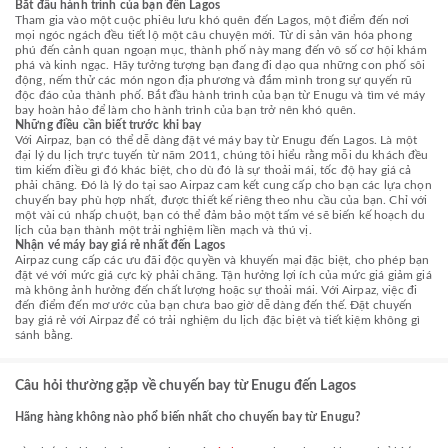
Bắt đầu hành trình của bạn đến Lagos
Tham gia vào một cuộc phiêu lưu khó quên đến Lagos, một điểm đến nơi
mọi ngóc ngách đều tiết lộ một câu chuyện mới. Từ di sản văn hóa phong
phú đến cảnh quan ngoạn mục, thành phố này mang đến vô số cơ hội khám
phá và kinh ngạc. Hãy tưởng tượng bạn đang đi dạo qua những con phố sôi
động, nếm thử các món ngon địa phương và đắm mình trong sự quyến rũ
độc đáo của thành phố. Bắt đầu hành trình của bạn từ Enugu và tìm vé máy
bay hoàn hảo để làm cho hành trình của bạn trở nên khó quên.
Những điều cần biết trước khi bay
Với Airpaz, bạn có thể dễ dàng đặt vé máy bay từ Enugu đến Lagos. Là một
đại lý du lịch trực tuyến từ năm 2011, chúng tôi hiểu rằng mỗi du khách đều
tìm kiếm điều gì đó khác biệt, cho dù đó là sự thoải mái, tốc độ hay giá cả
phải chăng. Đó là lý do tại sao Airpaz cam kết cung cấp cho bạn các lựa chọn
chuyến bay phù hợp nhất, được thiết kế riêng theo nhu cầu của bạn. Chỉ với
một vài cú nhấp chuột, bạn có thể đảm bảo một tấm vé sẽ biến kế hoạch du
lịch của bạn thành một trải nghiệm liền mạch và thú vị.
Nhận vé máy bay giá rẻ nhất đến Lagos
Airpaz cung cấp các ưu đãi độc quyền và khuyến mại đặc biệt, cho phép bạn
đặt vé với mức giá cực kỳ phải chăng. Tận hưởng lợi ích của mức giá giảm giá
mà không ảnh hưởng đến chất lượng hoặc sự thoải mái. Với Airpaz, việc đi
đến điểm đến mơ ước của bạn chưa bao giờ dễ dàng đến thế. Đặt chuyến
bay giá rẻ với Airpaz để có trải nghiệm du lịch đặc biệt và tiết kiệm không gì
sánh bằng.
Câu hỏi thường gặp về chuyến bay từ Enugu đến Lagos
Hãng hàng không nào phổ biến nhất cho chuyến bay từ Enugu?