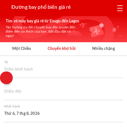
Đường bay phổ biến giá rẻ
Tìm vé máy bay giá rẻ từ Enugu đến Lagos
Tận hưởng ưu đãi chuyến bay độc quyền đến
điểm đến ưa thích của bạn. Bắt đầu đặt vé
ngay!
Một Chiều
Chuyến khứ hồi
Nhiều chặng
Từ
Điểm khởi hành
Đến
Điểm đến
Khởi hành
Thứ 6, 7 thg 8, 2026