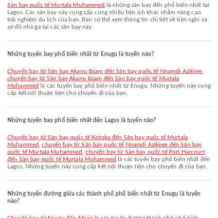
Sân bay quốc tế Murtala Muhammed
là những sân bay đến phổ biến nhất tại
Lagos. Các sân bay này cung cấp cùng nhiều tiện ích khác nhằm nâng cao
trải nghiệm du lịch của bạn. Bạn có thể xem thông tin chi tiết về tiện nghi và
sơ đồ nhà ga tại các sân bay này.
Những tuyến bay phổ biến nhất từ Enugu là tuyến nào?
chuyến bay từ Sân bay Akanu Ibiam đến Sân bay quốc tế Nnamdi Azikiwe
,
chuyến bay từ Sân bay Akanu Ibiam đến Sân bay quốc tế Murtala
Muhammed
là các tuyến bay phổ biến nhất từ Enugu. Những tuyến này cung
cấp kết nối thuận tiện cho chuyến đi của bạn.
Những tuyến bay phổ biến nhất đến Lagos là tuyến nào?
chuyến bay từ Sân bay quốc tế Kotoka đến Sân bay quốc tế Murtala
Muhammed
,
chuyến bay từ Sân bay quốc tế Nnamdi Azikiwe đến Sân bay
quốc tế Murtala Muhammed
,
chuyến bay từ Sân bay quốc tế Port Harcourt
đến Sân bay quốc tế Murtala Muhammed
là các tuyến bay phổ biến nhất đến
Lagos. Những tuyến này cung cấp kết nối thuận tiện cho chuyến đi của bạn.
Những tuyến đường giữa các thành phố phổ biến nhất từ Enugu là tuyến
nào?