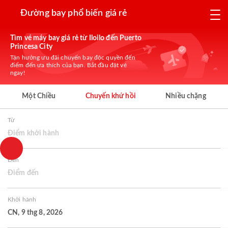
Đường bay phổ biến giá rẻ
Tìm vé máy bay giá rẻ từ Iloilo đến Puerto
Princesa City
Tận hưởng ưu đãi chuyến bay độc quyền đến
điểm đến ưa thích của bạn. Bắt đầu đặt vé
ngay!
Một Chiều
Chuyến khứ hồi
Nhiều chặng
Từ
Điểm khởi hành
Đến
Điểm đến
Khởi hành
CN, 9 thg 8, 2026