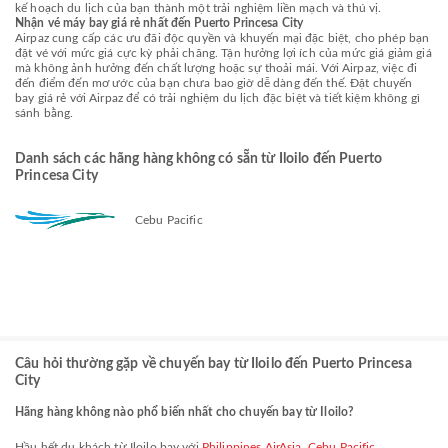
kế hoạch du lịch của bạn thành một trải nghiệm liền mạch và thú vị.
Nhận vé máy bay giá rẻ nhất đến Puerto Princesa City
Airpaz cung cấp các ưu đãi độc quyền và khuyến mại đặc biệt, cho phép bạn
đặt vé với mức giá cực kỳ phải chăng. Tận hưởng lợi ích của mức giá giảm giá
mà không ảnh hưởng đến chất lượng hoặc sự thoải mái. Với Airpaz, việc đi
đến điểm đến mơ ước của bạn chưa bao giờ dễ dàng đến thế. Đặt chuyến
bay giá rẻ với Airpaz để có trải nghiệm du lịch đặc biệt và tiết kiệm không gì
sánh bằng.
Danh sách các hãng hàng không có sẵn từ Iloilo đến Puerto
Princesa City
Cebu Pacific
Câu hỏi thường gặp về chuyến bay từ Iloilo đến Puerto Princesa
City
Hãng hàng không nào phổ biến nhất cho chuyến bay từ Iloilo?
Hầu hết du khách từ Iloilo bay với
Philippines AirAsia
,
Cebu Pacific
,