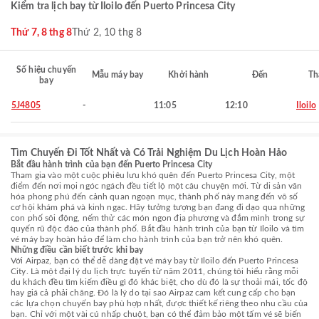
Kiểm tra lịch bay từ Iloilo đến Puerto Princesa City
Thứ 7, 8 thg 8
Thứ 2, 10 thg 8
Số hiệu chuyến
Mẫu máy bay
Khởi hành
Đến
Th
bay
5J4805
-
11:05
12:10
Iloilo
Tìm Chuyến Đi Tốt Nhất và Có Trải Nghiệm Du Lịch Hoàn Hảo
Bắt đầu hành trình của bạn đến Puerto Princesa City
Tham gia vào một cuộc phiêu lưu khó quên đến Puerto Princesa City, một
điểm đến nơi mọi ngóc ngách đều tiết lộ một câu chuyện mới. Từ di sản văn
hóa phong phú đến cảnh quan ngoạn mục, thành phố này mang đến vô số
cơ hội khám phá và kinh ngạc. Hãy tưởng tượng bạn đang đi dạo qua những
con phố sôi động, nếm thử các món ngon địa phương và đắm mình trong sự
quyến rũ độc đáo của thành phố. Bắt đầu hành trình của bạn từ Iloilo và tìm
vé máy bay hoàn hảo để làm cho hành trình của bạn trở nên khó quên.
Những điều cần biết trước khi bay
Với Airpaz, bạn có thể dễ dàng đặt vé máy bay từ Iloilo đến Puerto Princesa
City. Là một đại lý du lịch trực tuyến từ năm 2011, chúng tôi hiểu rằng mỗi
du khách đều tìm kiếm điều gì đó khác biệt, cho dù đó là sự thoải mái, tốc độ
hay giá cả phải chăng. Đó là lý do tại sao Airpaz cam kết cung cấp cho bạn
các lựa chọn chuyến bay phù hợp nhất, được thiết kế riêng theo nhu cầu của
bạn. Chỉ với một vài cú nhấp chuột, bạn có thể đảm bảo một tấm vé sẽ biến