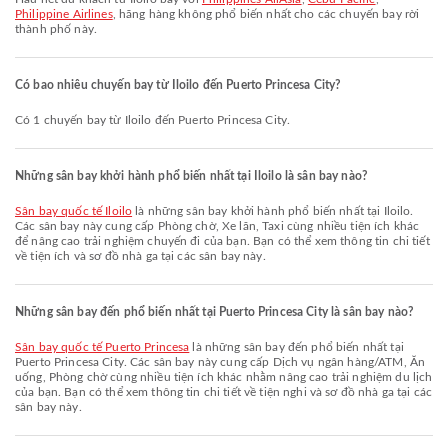
Philippine Airlines
, hãng hàng không phổ biến nhất cho các chuyến bay rời
thành phố này.
Có bao nhiêu chuyến bay từ Iloilo đến Puerto Princesa City?
Có 1 chuyến bay từ Iloilo đến Puerto Princesa City.
Những sân bay khởi hành phổ biến nhất tại Iloilo là sân bay nào?
Sân bay quốc tế Iloilo
là những sân bay khởi hành phổ biến nhất tại Iloilo.
Các sân bay này cung cấp Phòng chờ, Xe lăn, Taxi cùng nhiều tiện ích khác
để nâng cao trải nghiệm chuyến đi của bạn. Bạn có thể xem thông tin chi tiết
về tiện ích và sơ đồ nhà ga tại các sân bay này.
Những sân bay đến phổ biến nhất tại Puerto Princesa City là sân bay nào?
Sân bay quốc tế Puerto Princesa
là những sân bay đến phổ biến nhất tại
Puerto Princesa City. Các sân bay này cung cấp Dịch vụ ngân hàng/ATM, Ăn
uống, Phòng chờ cùng nhiều tiện ích khác nhằm nâng cao trải nghiệm du lịch
của bạn. Bạn có thể xem thông tin chi tiết về tiện nghi và sơ đồ nhà ga tại các
sân bay này.