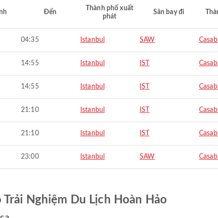
Thành phố xuất
nh
Đến
Sân bay đi
Thà
phát
04:35
Istanbul
SAW
Casab
14:55
Istanbul
IST
Casab
14:55
Istanbul
IST
Casab
21:10
Istanbul
IST
Casab
21:10
Istanbul
IST
Casab
23:00
Istanbul
SAW
Casab
ó Trải Nghiệm Du Lịch Hoàn Hảo
nca