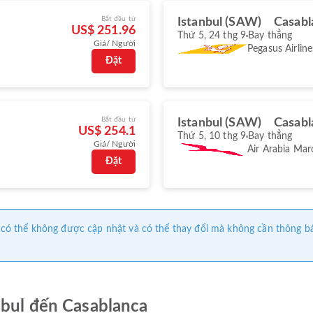
Bắt đầu từ
Istanbul (SAW)
Casabl
US$ 251.96
Thứ 5, 24 thg 9
Bay thẳng
Giá/ Người
Pegasus Airline
Đặt
Bắt đầu từ
Istanbul (SAW)
Casabl
US$ 254.1
Thứ 5, 10 thg 9
Bay thẳng
Giá/ Người
Air Arabia Mar
Đặt
này có thể không được cập nhật và có thể thay đổi mà không cần thông b
nbul đến Casablanca