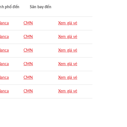
nh phố đến
Sân bay đến
lanca
CMN
Xem giá vé
lanca
CMN
Xem giá vé
lanca
CMN
Xem giá vé
lanca
CMN
Xem giá vé
lanca
CMN
Xem giá vé
lanca
CMN
Xem giá vé