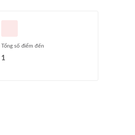
Tổng số điểm đến
1