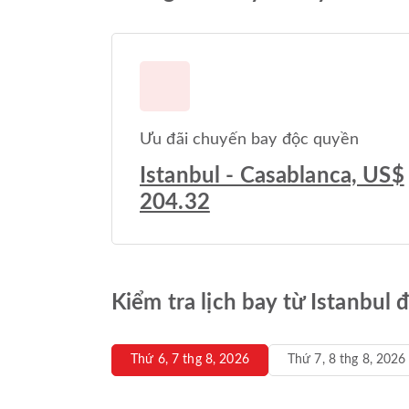
Ưu đãi chuyến bay độc quyền
Istanbul - Casablanca, US$
204.32
Kiểm tra lịch bay từ Istanbul
Thứ 6, 7 thg 8, 2026
Thứ 7, 8 thg 8, 2026