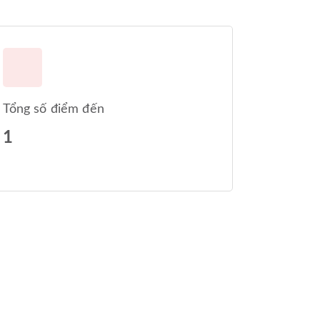
Tổng số điểm đến
1