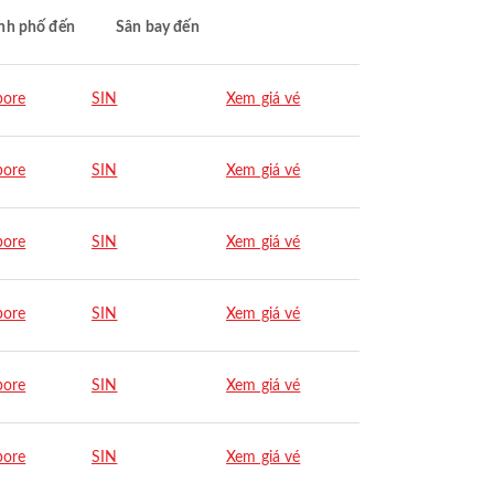
nh phố đến
Sân bay đến
pore
SIN
Xem giá vé
pore
SIN
Xem giá vé
pore
SIN
Xem giá vé
pore
SIN
Xem giá vé
pore
SIN
Xem giá vé
pore
SIN
Xem giá vé