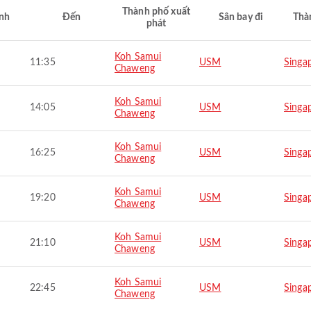
Thành phố xuất
nh
Đến
Sân bay đi
Thà
phát
Koh Samui
11:35
USM
Singa
Chaweng
Koh Samui
14:05
USM
Singa
Chaweng
Koh Samui
16:25
USM
Singa
Chaweng
Koh Samui
19:20
USM
Singa
Chaweng
Koh Samui
21:10
USM
Singa
Chaweng
Koh Samui
22:45
USM
Singa
Chaweng