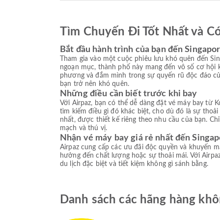
Tìm Chuyến Đi Tốt Nhất và C
Bắt đầu hành trình của bạn đến Singapo
Tham gia vào một cuộc phiêu lưu khó quên đến Sin
ngoạn mục, thành phố này mang đến vô số cơ hội 
phương và đắm mình trong sự quyến rũ độc đáo củ
bạn trở nên khó quên.
Những điều cần biết trước khi bay
Với Airpaz, bạn có thể dễ dàng đặt vé máy bay từ 
tìm kiếm điều gì đó khác biệt, cho dù đó là sự thoả
nhất, được thiết kế riêng theo nhu cầu của bạn. Ch
mạch và thú vị.
Nhận vé máy bay giá rẻ nhất đến Singa
Airpaz cung cấp các ưu đãi độc quyền và khuyến mạ
hưởng đến chất lượng hoặc sự thoải mái. Với Airpaz
du lịch đặc biệt và tiết kiệm không gì sánh bằng.
Danh sách các hãng hàng khô