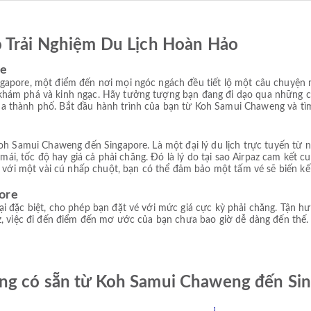
ó Trải Nghiệm Du Lịch Hoàn Hảo
re
gapore, một điểm đến nơi mọi ngóc ngách đều tiết lộ một câu chuyện 
khám phá và kinh ngạc. Hãy tưởng tượng bạn đang đi dạo qua những c
a thành phố. Bắt đầu hành trình của bạn từ Koh Samui Chaweng và tì
Koh Samui Chaweng đến Singapore. Là một đại lý du lịch trực tuyến từ
i mái, tốc độ hay giá cả phải chăng. Đó là lý do tại sao Airpaz cam kế
ỉ với một vài cú nhấp chuột, bạn có thể đảm bảo một tấm vé sẽ biến kế
pore
i đặc biệt, cho phép bạn đặt vé với mức giá cực kỳ phải chăng. Tận h
, việc đi đến điểm đến mơ ước của bạn chưa bao giờ dễ dàng đến thế. Đ
ng có sẵn từ Koh Samui Chaweng đến Si