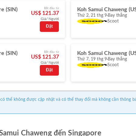
Bắt đầu từ
e (SIN)
Koh Samui Chaweng (U
US$ 121.37
Thứ 2, 21 thg 9
Bay thẳng
Giá/ Người
Scoot
Đặt
Bắt đầu từ
e (SIN)
Koh Samui Chaweng (U
US$ 121.37
Thứ 7, 19 thg 9
Bay thẳng
Giá/ Người
Scoot
Đặt
này có thể không được cập nhật và có thể thay đổi mà không cần thông b
 Samui Chaweng đến Singapore