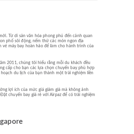
mới. Từ di sản văn hóa phong phú đến cảnh quan
on phố sôi động, nếm thử các món ngon địa
m vé máy bay hoàn hảo để làm cho hành trình của
 năm 2011, chúng tôi hiểu rằng mỗi du khách đều
t cung cấp cho bạn các lựa chọn chuyến bay phù hợp
 hoạch du lịch của bạn thành một trải nghiệm liền
ưởng lợi ích của mức giá giảm giá mà không ảnh
ặt chuyến bay giá rẻ với Airpaz để có trải nghiệm
ngapore