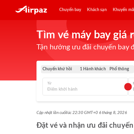
Chuyến bay
Khách sạn
Khuyến mã
Tìm vé máy bay giá
Tận hưởng ưu đãi chuyến bay đ
Chuyến khứ hồi
Phổ thông
1 Hành khách
Từ
Cập nhật lần cuối
lúc 22:30 GMT+0 6 tháng 8, 2026
Đặt vé và nhận ưu đãi chuyế