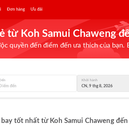
i
Đơn hàng
Ưu đãi
 rẻ từ Koh Samui Chaweng đ
ộc quyền đến điểm đến ưa thích của bạn. B
Đến
Khởi hành
CN, 9 thg 8, 2026
n bay tốt nhất từ Koh Samui Chaweng đến