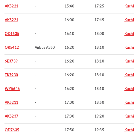
AK5221
-
15:40
17:25
Kuch
AK5221
-
16:00
17:45
Kuch
OD1635
-
16:10
18:00
Kuch
QR5412
Airbus A350
16:20
18:10
Kuch
6E3739
-
16:20
18:10
Kuch
TK7930
-
16:20
18:10
Kuch
WY5646
-
16:20
18:10
Kuch
AK5211
-
17:00
18:50
Kuch
AK5237
-
17:30
19:20
Kuch
OD7635
-
17:50
19:35
Kuch