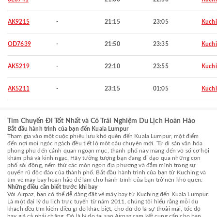
AK9215
-
21:15
23:05
Kuch
OD7639
-
21:50
23:35
Kuch
AK5219
-
22:10
23:55
Kuch
AK5211
-
23:15
01:05
Kuch
Tìm Chuyến Đi Tốt Nhất và Có Trải Nghiệm Du Lịch Hoàn Hảo
Bắt đầu hành trình của bạn đến Kuala Lumpur
Tham gia vào một cuộc phiêu lưu khó quên đến Kuala Lumpur, một điểm
đến nơi mọi ngóc ngách đều tiết lộ một câu chuyện mới. Từ di sản văn hóa
phong phú đến cảnh quan ngoạn mục, thành phố này mang đến vô số cơ hội
khám phá và kinh ngạc. Hãy tưởng tượng bạn đang đi dạo qua những con
phố sôi động, nếm thử các món ngon địa phương và đắm mình trong sự
quyến rũ độc đáo của thành phố. Bắt đầu hành trình của bạn từ Kuching và
tìm vé máy bay hoàn hảo để làm cho hành trình của bạn trở nên khó quên.
Những điều cần biết trước khi bay
Với Airpaz, bạn có thể dễ dàng đặt vé máy bay từ Kuching đến Kuala Lumpur.
Là một đại lý du lịch trực tuyến từ năm 2011, chúng tôi hiểu rằng mỗi du
khách đều tìm kiếm điều gì đó khác biệt, cho dù đó là sự thoải mái, tốc độ
hay giá cả phải chăng. Đó là lý do tại sao Airpaz cam kết cung cấp cho bạn