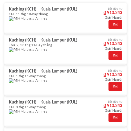
Kuching (KCH)
Kuala Lumpur (KUL)
Bắt đầu từ
₫ 913.243
CN, 11 thg 10
Bay thẳng
Giá/ Người
Malaysia Airlines
Đặt
Kuching (KCH)
Kuala Lumpur (KUL)
Bắt đầu từ
₫ 913.243
Thứ 2, 23 thg 11
Bay thẳng
Giá/ Người
Malaysia Airlines
Đặt
Kuching (KCH)
Kuala Lumpur (KUL)
Bắt đầu từ
₫ 913.243
CN, 1 thg 11
Bay thẳng
Giá/ Người
Malaysia Airlines
Đặt
Kuching (KCH)
Kuala Lumpur (KUL)
Bắt đầu từ
₫ 913.243
CN, 8 thg 11
Bay thẳng
Giá/ Người
Malaysia Airlines
Đặt