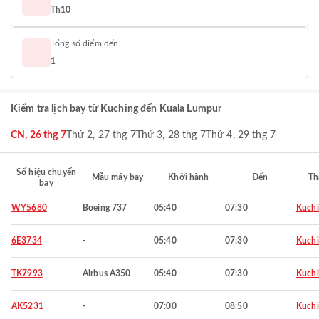
Th10
Tổng số điểm đến
1
Kiểm tra lịch bay từ Kuching đến Kuala Lumpur
CN, 26 thg 7
Thứ 2, 27 thg 7
Thứ 3, 28 thg 7
Thứ 4, 29 thg 7
Số hiệu chuyến
Mẫu máy bay
Khởi hành
Đến
Th
bay
WY5680
Boeing 737
05:40
07:30
Kuch
6E3734
-
05:40
07:30
Kuch
TK7993
Airbus A350
05:40
07:30
Kuch
AK5231
-
07:00
08:50
Kuch