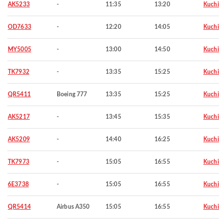
AK5233
-
11:35
13:20
Kuch
OD7633
-
12:20
14:05
Kuch
MY5005
-
13:00
14:50
Kuch
TK7932
-
13:35
15:25
Kuch
QR5411
Boeing 777
13:35
15:25
Kuch
AK5217
-
13:45
15:35
Kuch
AK5209
-
14:40
16:25
Kuch
TK7973
-
15:05
16:55
Kuch
6E3738
-
15:05
16:55
Kuch
QR5414
Airbus A350
15:05
16:55
Kuch