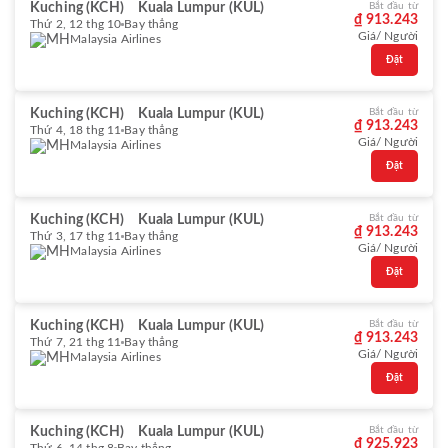
Kuching (KCH)
Kuala Lumpur (KUL)
Bắt đầu từ
₫ 913.243
Thứ 2, 12 thg 10
Bay thẳng
Giá/ Người
Malaysia Airlines
Đặt
Kuching (KCH)
Kuala Lumpur (KUL)
Bắt đầu từ
₫ 913.243
Thứ 4, 18 thg 11
Bay thẳng
Giá/ Người
Malaysia Airlines
Đặt
Kuching (KCH)
Kuala Lumpur (KUL)
Bắt đầu từ
₫ 913.243
Thứ 3, 17 thg 11
Bay thẳng
Giá/ Người
Malaysia Airlines
Đặt
Kuching (KCH)
Kuala Lumpur (KUL)
Bắt đầu từ
₫ 913.243
Thứ 7, 21 thg 11
Bay thẳng
Giá/ Người
Malaysia Airlines
Đặt
Kuching (KCH)
Kuala Lumpur (KUL)
Bắt đầu từ
₫ 925.923