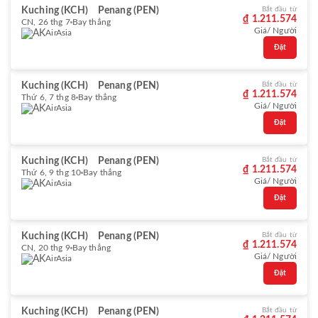
Kuching (KCH)
Penang (PEN)
Bắt đầu từ
₫ 1.211.574
CN, 26 thg 7
Bay thẳng
Giá/ Người
AirAsia
Đặt
Kuching (KCH)
Penang (PEN)
Bắt đầu từ
₫ 1.211.574
Thứ 6, 7 thg 8
Bay thẳng
Giá/ Người
AirAsia
Đặt
Kuching (KCH)
Penang (PEN)
Bắt đầu từ
₫ 1.211.574
Thứ 6, 9 thg 10
Bay thẳng
Giá/ Người
AirAsia
Đặt
Kuching (KCH)
Penang (PEN)
Bắt đầu từ
₫ 1.211.574
CN, 20 thg 9
Bay thẳng
Giá/ Người
AirAsia
Đặt
Kuching (KCH)
Penang (PEN)
Bắt đầu từ