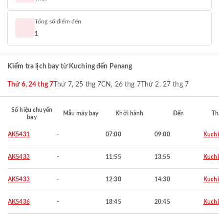
Tổng số điểm đến
1
Kiểm tra lịch bay từ Kuching đến Penang
Thứ 6, 24 thg 7
Thứ 7, 25 thg 7
CN, 26 thg 7
Thứ 2, 27 thg 7
Số hiệu chuyến
Mẫu máy bay
Khởi hành
Đến
Th
bay
AK5431
-
07:00
09:00
Kuch
AK5433
-
11:55
13:55
Kuch
AK5433
-
12:30
14:30
Kuch
AK5436
-
18:45
20:45
Kuch